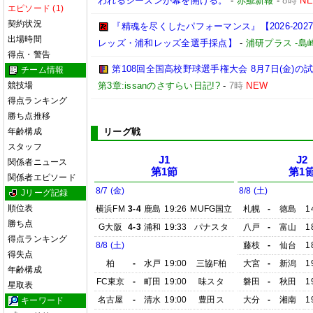
われるシーズンが幕を開ける。
-
赤鯱新報
-
8時
N
エピソード (1)
契約状況
『精魂を尽くしたパフォーマンス』【2026-202
出場時間
レッズ・浦和レッズ全選手採点】
-
浦研プラス -
得点・警告
第108回全国高校野球選手権大会 8月7日(金)の
チーム情報
競技場
第3章:issanのさすらい日記!?
-
7時
NEW
得点ランキング
勝ち点推移
年齢構成
リーグ戦
スタッフ
J1
J2
関係者ニュース
第1節
第1
関係者エピソード
8/7 (金)
8/8 (土)
Jリーグ記録
順位表
横浜FM
3-4
鹿島
19:26
MUFG国立
札幌
-
徳島
1
勝ち点
G大阪
4-3
浦和
19:33
パナスタ
八戸
-
富山
1
得点ランキング
8/8 (土)
藤枝
-
仙台
1
得失点
柏
-
水戸
19:00
三協F柏
大宮
-
新潟
1
年齢構成
FC東京
-
町田
19:00
味スタ
磐田
-
秋田
1
星取表
名古屋
-
清水
19:00
豊田ス
大分
-
湘南
1
キーワード