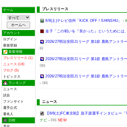
プレスリリース
チーム
8/8(土)テレビ信州「KICK OFF ! SHINSHU」
-
金子「この戦いを『良かった』というためには
アカウント
ログイン
2026/27明治安田J1リーグ 第1節 鹿島アント
新規登録
時
新着情報
プレスリリース (1)
2026/27明治安田J1リーグ 第1節 鹿島アント
ニュース (18)
0時
ブログ (5)
2026/27明治安田J1リーグ 第1節 鹿島アント
トピックス
ランキング
-
0時
ニュース
試合
ファンサイト
ニュース
選手公式
【8/8(土)FC東京戦】昌子源選手インタビュ
著名人
ナビ
-
8時
NEW
日程
予定