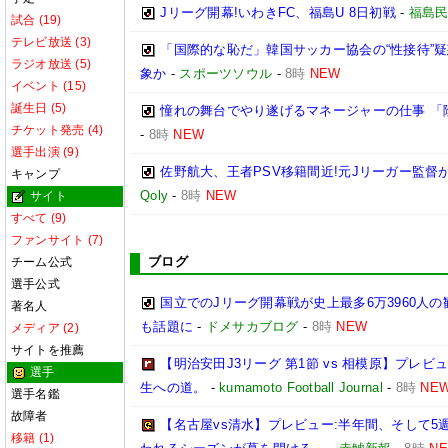
Jリーグ開幕!いわきFC、福島U 8日初戦
-
福島
試合 (19)
テレビ放送 (3)
「国際的な恥だ」韓国サッカー協会の“性接待”
ラジオ放送 (5)
象か
-
スポーツソウル
-
8時
NEW
イベント (15)
誕生日 (5)
憧れの舞台でやり遂げるマネージャーの仕事 「
チケット発売 (4)
-
8時
NEW
選手出演 (9)
佐野航大、王者PSV移籍間近!元Jリーガー監督
キャンプ
Qoly
-
8時
NEW
サイト
すべて (9)
ファンサイト (7)
ブログ
チーム公式
選手公式
国立でのJリーグ開幕戦が史上最多6万3960人の
著名人
も話題に
-
ドメサカブログ
-
8時
NEW
メディア (2)
サイトを推薦
【明治安田J3リーグ 第1節 vs 相模原】プレ
選手
生への道。
-
kumamoto Football Journal
-
8時
NE
選手名鑑
故障者
【名古屋vs清水】プレビュー:半年間、そして5
移籍 (1)