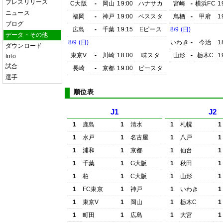
プレスリリース
C大阪
-
岡山
19:00
ハナサカ
宮崎
-
横浜FC
1
ニュース
福岡
-
神戸
19:00
ベススタ
鳥栖
-
甲府
1
ブログ
広島
-
千葉
19:15
Eピース
8/9 (日)
データ・その他
8/9 (日)
いわき
-
今治
1
ダウンロード
東京V
-
川崎
18:00
味スタ
山形
-
栃木C
1
toto
試合
長崎
-
京都
19:00
ピースタ
選手
順位表
J1
J2
1
鹿島
1
清水
1
札幌
1
1
水戸
1
名古屋
1
八戸
1
1
浦和
1
京都
1
仙台
1
1
千葉
1
G大阪
1
秋田
1
1
柏
1
C大阪
1
山形
1
1
FC東京
1
神戸
1
いわき
1
1
東京V
1
岡山
1
栃木C
1
1
町田
1
広島
1
大宮
1