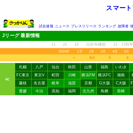
スマート
試合速報
ニュース
プレスリリース
ランキング
故障者
Jリーグ 最新情報
J1
J2
J3
J1百年構想
J2・J3百
2026年
1月
2月
3月
4月
5月
＜
8/4
5
6
札幌
八戸
仙台
秋田
山形
福島
いわき
FC東京
東京V
町田
川崎
横浜FM
横浜FC
湘南
≪
藤枝
名古屋
岐阜
滋賀
京都
G大阪
C大阪
愛媛
今治
高知
福岡
北九州
鳥栖
長崎