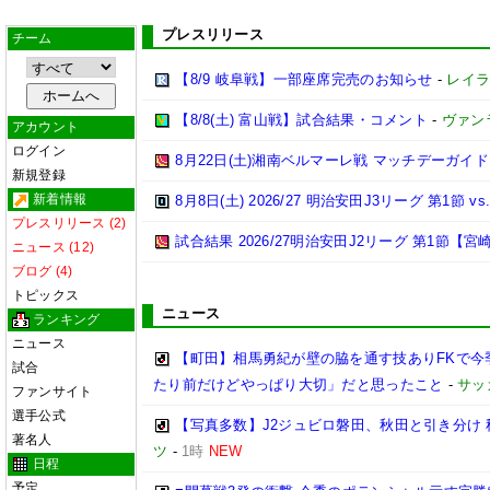
プレスリリース
チーム
【8/9 岐阜戦】一部座席完売のお知らせ
-
レイラ
【8/8(土) 富山戦】試合結果・コメント
-
ヴァン
アカウント
ログイン
8月22日(土)湘南ベルマーレ戦 マッチデーガイド
新規登録
新着情報
8月8日(土) 2026/27 明治安田J3リーグ 第1節
プレスリリース (2)
試合結果 2026/27明治安田J2リーグ 第1節【宮崎
ニュース (12)
ブログ (4)
トピックス
ニュース
ランキング
ニュース
【町田】相馬勇紀が壁の脇を通す技ありFKで今
試合
たり前だけどやっぱり大切」だと思ったこと
-
サッ
ファンサイト
選手公式
【写真多数】J2ジュビロ磐田、秋田と引き分け
著名人
ツ
-
1時
NEW
日程
予定