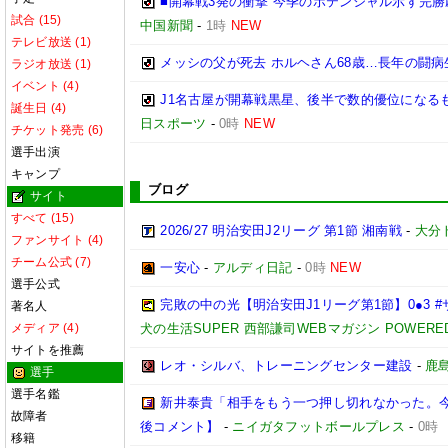
■開幕戦3発の衝撃 今季のポテンシャル示す完勝
試合 (15)
中国新聞
-
1時
NEW
テレビ放送 (1)
メッシの父が死去 ホルヘさん68歳…長年の闘病
ラジオ放送 (1)
イベント (4)
J1名古屋が開幕戦黒星、後半で数的優位になる
誕生日 (4)
日スポーツ
-
0時
NEW
チケット発売 (6)
選手出演
キャンプ
ブログ
サイト
すべて (15)
2026/27 明治安田J2リーグ 第1節 湘南戦
-
大分
ファンサイト (4)
チーム公式 (7)
一安心
-
アルディ日記
-
0時
NEW
選手公式
完敗の中の光【明治安田J1リーグ第1節】0●3 
著名人
メディア (4)
犬の生活SUPER 西部謙司WEBマガジン POWERED B
サイトを推薦
レオ・シルバ、トレーニングセンター建設
-
鹿
選手
選手名鑑
新井泰貴「相手をもう一つ押し切れなかった。
故障者
後コメント】
-
ニイガタフットボールプレス
-
0時
移籍