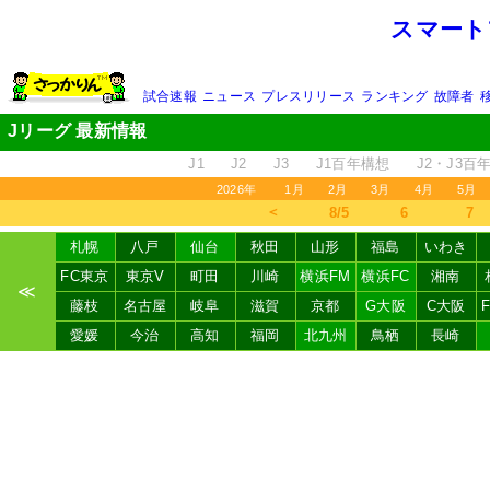
スマート
試合速報
ニュース
プレスリリース
ランキング
故障者
Jリーグ 最新情報
J1
J2
J3
J1百年構想
J2・J3百
2026年
1月
2月
3月
4月
5月
＜
8/5
6
7
札幌
八戸
仙台
秋田
山形
福島
いわき
FC東京
東京V
町田
川崎
横浜FM
横浜FC
湘南
≪
藤枝
名古屋
岐阜
滋賀
京都
G大阪
C大阪
愛媛
今治
高知
福岡
北九州
鳥栖
長崎