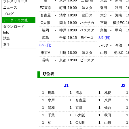
柏
-
水戸
19:00
三協F柏
大宮
-
新潟
1
プレスリリース
ニュース
FC東京
-
町田
19:00
味スタ
磐田
-
秋田
1
ブログ
名古屋
-
清水
19:00
豊田ス
大分
-
湘南
1
データ・その他
C大阪
-
岡山
19:00
ハナサカ
宮崎
-
横浜FC
1
ダウンロード
福岡
-
神戸
19:00
ベススタ
鳥栖
-
甲府
1
toto
広島
-
千葉
19:15
Eピース
8/9 (日)
試合
選手
8/9 (日)
いわき
-
今治
1
東京V
-
川崎
18:00
味スタ
山形
-
栃木C
1
長崎
-
京都
19:00
ピースタ
順位表
J1
J2
1
鹿島
1
清水
1
札幌
1
1
水戸
1
名古屋
1
八戸
1
1
浦和
1
京都
1
仙台
1
1
千葉
1
G大阪
1
秋田
1
1
柏
1
C大阪
1
山形
1