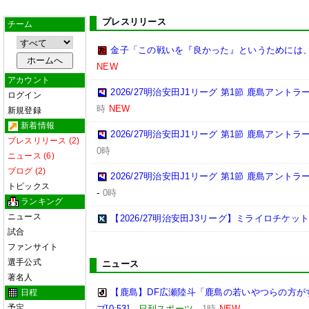
プレスリリース
チーム
金子「この戦いを『良かった』というためには
NEW
アカウント
2026/27明治安田J1リーグ 第1節 鹿島アント
ログイン
時
NEW
新規登録
新着情報
2026/27明治安田J1リーグ 第1節 鹿島アント
プレスリリース (2)
0時
ニュース (6)
ブログ (2)
2026/27明治安田J1リーグ 第1節 鹿島アント
トピックス
-
0時
ランキング
ニュース
【2026/27明治安田J3リーグ】ミライロチケ
試合
ファンサイト
選手公式
ニュース
著名人
【鹿島】DF広瀬陸斗「鹿島の若いやつらの方が
日程
予定
プ[0:53]
-
日刊スポーツ
-
1時
NEW