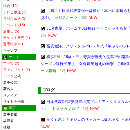
試合 (19)
【横浜】日本代表森保一監督が「本当に素晴らし
テレビ放送 (3)
[0:47]
-
日刊スポーツ
-
1時
NEW
ラジオ放送 (5)
イベント (15)
J1名古屋、ホームで8日初戦 ペトロビッチ監
誕生日 (5)
1時
NEW
チケット発売 (4)
選手出演 (9)
冨安健洋、クリスタルパレス加入 1年ぶりのプ
キャンプ
横浜FM、16歳・三井寺真が歴史的開幕1号 開
サイト
すべて (2)
シーズン移行初年度、久保建英超えの衝撃「(16歳
ファンサイト (2)
ーツ報知
-
1時
NEW
チーム公式
選手公式
著名人
ブログ
メディア
サイトを推薦
日本代表DF冨安健洋の英プレミア・クリスタル
選手
トに
-
ドメサカブログ
-
1時
NEW
選手名鑑
良くも悪くもキジェのサッカーは疲れるな ～浦
故障者
NEW
移籍