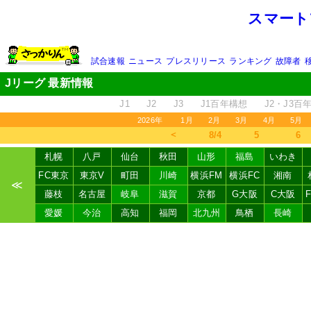
スマート
試合速報
ニュース
プレスリリース
ランキング
故障者
Jリーグ 最新情報
J1
J2
J3
J1百年構想
J2・J3百
2026年
1月
2月
3月
4月
5月
＜
8/4
5
6
札幌
八戸
仙台
秋田
山形
福島
いわき
FC東京
東京V
町田
川崎
横浜FM
横浜FC
湘南
≪
藤枝
名古屋
岐阜
滋賀
京都
G大阪
C大阪
愛媛
今治
高知
福岡
北九州
鳥栖
長崎