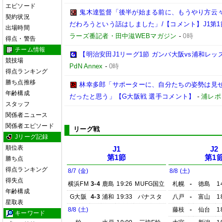
エピソード
鬼木達監督「後半が始まる前に、もうやり方云
契約状況
だわろうという話はしました」/【コメント】J1第1
出場時間
ラーズ番記者・田中滋WEBマガジン
-
0時
得点・警告
チーム情報
【明治安田J1リーグ1節 ガンバ大阪vs浦和レ
競技場
PdN Annex
-
0時
得点ランキング
勝ち点推移
林幸多郎「サポーターに、自分たちの姿勢は見
年齢構成
だったと思う」【G大阪戦 選手コメント】
-
浦レポ
スタッフ
関係者ニュース
関係者エピソード
リーグ戦
Jリーグ記録
順位表
J1
J2
第1節
第1
勝ち点
得点ランキング
8/7 (金)
8/8 (土)
得失点
横浜FM
3-4
鹿島
19:26
MUFG国立
札幌
-
徳島
1
年齢構成
G大阪
4-3
浦和
19:33
パナスタ
八戸
-
富山
1
星取表
8/8 (土)
藤枝
-
仙台
1
キーワード