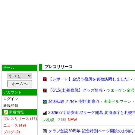
プレスリリース
チーム
【レポート】金沢市役所を表敬訪問しました!
-
【8/15(土)福島戦】グッズ情報
-
ツエーゲン金沢
アカウント
ログイン
起湘転結 ? 7MF 小野瀬 康介
-
湘南ベルマーレ
新規登録
新着情報
2026/27明治安田J2リーグ開幕 北海道庁と
プレスリリース (17)
レ札幌
-
21時
NEW
ニュース (49)
クラブ創設30周年 記念特別ページ開設のお知ら
ブログ (2)