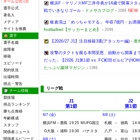
チーム公式 (3)
横浜F・マリノスMF三井寺眞が16歳で開幕スタ
選手公式
戦でいきなりゴール
-
ドメサカブログ
-
20時
NEW
著名人
メディア
板倉滉は「めっちゃモテる」 年収7億円・お洒
サイトを推薦
footballnet【サッカーまとめ】
-
20時
選手
【2026/27 J1】注目移籍3選(アタッカー編)
-
黄
選手名鑑
故障者
攻撃のタクトを握る本間至恩、始動から開幕ま
移籍
だった」【2026 J1第1節 vs. FC町田ゼルビア(HOM
エピソード
たっぷり蹴球マガジン
-
19時
契約状況
出場時間
得点・警告
リーグ戦
チーム情報
競技場
J1
J2
得点ランキング
第1節
第1節
勝ち点推移
8/7 (金)
8/8 (土)
年齢構成
横浜FM
-
鹿島
19:25
MUFG国立
札幌
-
徳島
14:
スタッフ
G大阪
-
浦和
19:30
パナスタ
八戸
-
富山
18:
関係者ニュース
関係者エピソード
8/8 (土)
藤枝
-
仙台
18: