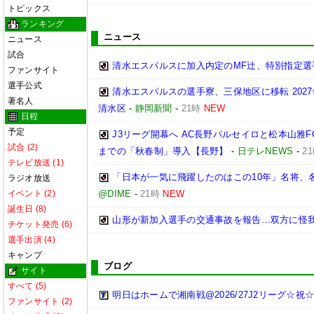
トピックス
ランキング
ニュース
ニュース
試合
清水エスパルスに加入内定のMF辻、特別指定選
ファンサイト
選手公式
清水エスパルスの選手寮、三保地区に移転 202
著名人
清水区
-
静岡新聞
-
21時
NEW
日程
予定
J3リーグ開幕へ AC長野パルセイロと松本山雅F
試合 (2)
までの「秋春制」導入【長野】
-
日テレNEWS
-
2
テレビ放送 (1)
「日本が一気に飛躍したのはこの10年」名将、
ラジオ放送
イベント (2)
@DIME
-
21時
NEW
誕生日 (8)
山形が新加入選手の交通事故を報告…双方に怪
チケット発売 (6)
選手出演 (4)
キャンプ
ブログ
サイト
すべて (5)
明日はホームで湘南戦@2026/27J2リーグ☆祝☆開
ファンサイト (2)