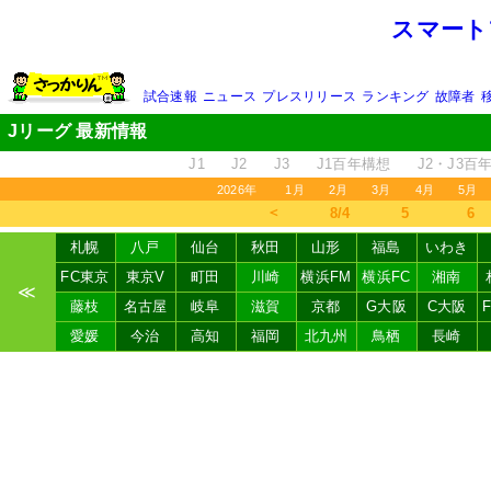
スマート
試合速報
ニュース
プレスリリース
ランキング
故障者
Jリーグ 最新情報
J1
J2
J3
J1百年構想
J2・J3百
2026年
1月
2月
3月
4月
5月
＜
8/4
5
6
札幌
八戸
仙台
秋田
山形
福島
いわき
FC東京
東京V
町田
川崎
横浜FM
横浜FC
湘南
≪
藤枝
名古屋
岐阜
滋賀
京都
G大阪
C大阪
愛媛
今治
高知
福岡
北九州
鳥栖
長崎