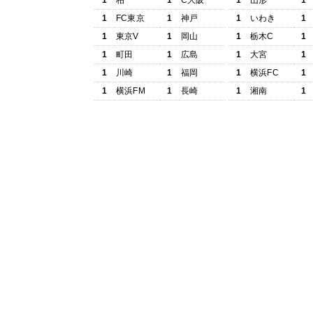
1
柏
1
C大阪
1
山形
1
1
FC東京
1
神戸
1
いわき
1
1
東京V
1
岡山
1
栃木C
1
1
町田
1
広島
1
大宮
1
1
川崎
1
福岡
1
横浜FC
1
1
横浜FM
1
長崎
1
湘南
1