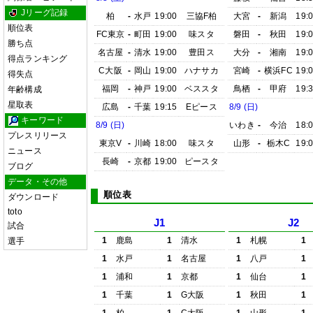
Jリーグ記録
柏
-
水戸
19:00
三協F柏
大宮
-
新潟
19:
順位表
FC東京
-
町田
19:00
味スタ
磐田
-
秋田
19:
勝ち点
名古屋
-
清水
19:00
豊田ス
大分
-
湘南
19:
得点ランキング
C大阪
-
岡山
19:00
ハナサカ
宮崎
-
横浜FC
19:
得失点
福岡
-
神戸
19:00
ベススタ
鳥栖
-
甲府
19:
年齢構成
星取表
広島
-
千葉
19:15
Eピース
8/9 (日)
キーワード
8/9 (日)
いわき
-
今治
18:
プレスリリース
東京V
-
川崎
18:00
味スタ
山形
-
栃木C
19:
ニュース
長崎
-
京都
19:00
ピースタ
ブログ
データ・その他
順位表
ダウンロード
toto
J1
J2
試合
1
鹿島
1
清水
1
札幌
1
選手
1
水戸
1
名古屋
1
八戸
1
1
浦和
1
京都
1
仙台
1
1
千葉
1
G大阪
1
秋田
1