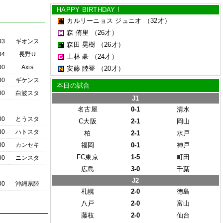
HAPPY BIRTHDAY !
カルリーニョス ジュニオ
（32才）
森 侑里
（26才）
03
ギオンス
森田 晃樹
（26才）
04
長野U
上林 豪
（24才）
00
Axis
安藤 陸登
（20才）
00
ギケンス
本日の試合
00
白波スタ
J1
名古屋
0-1
清水
00
とうスタ
C大阪
2-1
岡山
30
ハトスタ
柏
2-1
水戸
00
カンセキ
福岡
0-1
神戸
FC東京
1-5
町田
00
ニンスタ
広島
3-0
千葉
J2
00
沖縄県陸
札幌
2-0
徳島
八戸
2-0
富山
藤枝
2-0
仙台