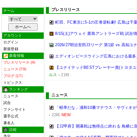
プレスリリース
チーム
町田、FC東京に5-1の圧巻逆転劇! 広島は千
8/15(土)アウェイ 鹿島アントラーズ戦 試合
アカウント
ログイン
2026/27明治安田J3リーグ 第1節 vs 高
新規登録
新着情報
エディオンピースウイング広島における最多
プレスリリース (4)
【ユナイテッドBESTプレーヤー賞(トヨタユナイ
ニュース (79)
ルス
-
21時
ブログ (17)
トピックス
ランキング
ニュース
ニュース
試合
「軽率だな」浦和10番マテウス・サヴィオが
ファンサイト
-
22時
NEW
選手公式
著名人
【J2甲府】開幕戦は無得点に終わる 鳥栖に屈
日程
予定