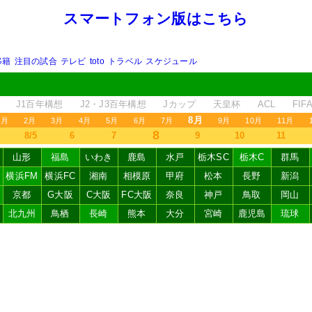
スマートフォン版はこちら
移籍
注目の試合
テレビ
toto
トラベル
スケジュール
J1百年構想
J2・J3百年構想
Jカップ
天皇杯
ACL
FI
8月
1月
2月
3月
4月
5月
6月
7月
9月
10月
11月
8
8/5
6
7
9
10
11
山形
福島
いわき
鹿島
水戸
栃木SC
栃木C
群馬
横浜FM
横浜FC
湘南
相模原
甲府
松本
長野
新潟
京都
G大阪
C大阪
FC大阪
奈良
神戸
鳥取
岡山
北九州
鳥栖
長崎
熊本
大分
宮崎
鹿児島
琉球