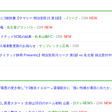
葉に3発快勝【サマリー:明治安田J1 第1節】
-
Jリーグ
-
22時
NEW
情報
-
名古屋グランパス
-
22時
NEW
知ユナイテッドSC戦の結果
-
松本山雅FC
-
22時
NEW
入場者数更新のお知らせ
-
サンフレッチェ広島
-
21時
テッド静岡 Presents)】明治安田J1リーグ 第1節 vs 名古屋 採点受付中
“最悪の突き倒し”で2枚目イエロー→退場処分に「熱い性格が裏目に出たか
し黒星スタート 次節は15日のホーム初戦 山梨
-
日テレNEWS
-
22時
NEW