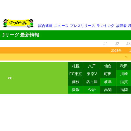
試合速報
ニュース
プレスリリース
ランキング
故障者
Jリーグ 最新情報
J1
J2
J3
2026年
＜
札幌
八戸
仙台
秋田
FC東京
東京V
町田
川崎
≪
藤枝
名古屋
岐阜
滋賀
愛媛
今治
高知
福岡