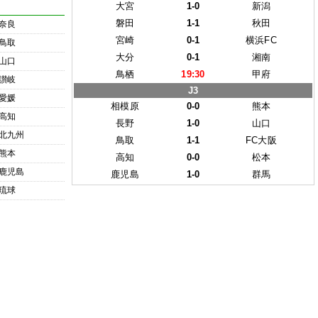
大宮
1-0
新潟
磐田
1-1
秋田
奈良
宮崎
0-1
横浜FC
鳥取
大分
0-1
湘南
山口
鳥栖
19:30
甲府
讃岐
J3
愛媛
相模原
0-0
熊本
高知
長野
1-0
山口
北九州
鳥取
1-1
FC大阪
熊本
高知
0-0
松本
鹿児島
鹿児島
1-0
群馬
琉球