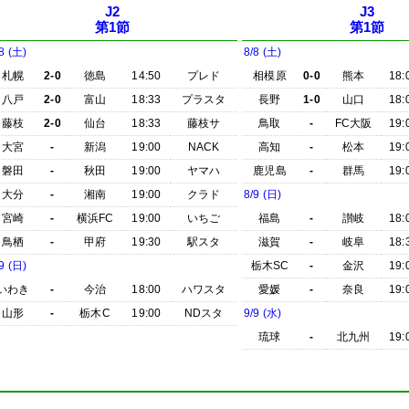
J2
J3
第1節
第1節
8 (土)
8/8 (土)
札幌
2-0
徳島
14:50
プレド
相模原
0-0
熊本
18:
八戸
2-0
富山
18:33
プラスタ
長野
1-0
山口
18:
藤枝
2-0
仙台
18:33
藤枝サ
鳥取
-
FC大阪
19:
大宮
-
新潟
19:00
NACK
高知
-
松本
19:
磐田
-
秋田
19:00
ヤマハ
鹿児島
-
群馬
19:
大分
-
湘南
19:00
クラド
8/9 (日)
宮崎
-
横浜FC
19:00
いちご
福島
-
讃岐
18:
鳥栖
-
甲府
19:30
駅スタ
滋賀
-
岐阜
18:
9 (日)
栃木SC
-
金沢
19:
いわき
-
今治
18:00
ハワスタ
愛媛
-
奈良
19:
山形
-
栃木C
19:00
NDスタ
9/9 (水)
琉球
-
北九州
19: