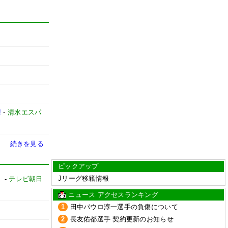
!
-
清水エスパ
続きを見る
ピックアップ
Jリーグ移籍情報
」
-
テレビ朝日
ニュース アクセスランキング
1
田中パウロ淳一選手の負傷について
2
長友佑都選手 契約更新のお知らせ