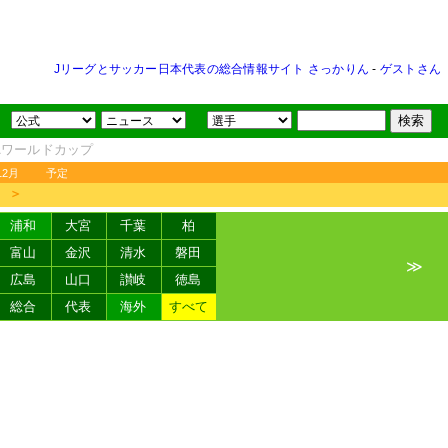
Jリーグとサッカー日本代表の総合情報サイト さっかりん
-
ゲストさん
FAワールドカップ
12月
予定
＞
浦和
大宮
千葉
柏
富山
金沢
清水
磐田
≫
広島
山口
讃岐
徳島
総合
代表
海外
すべて