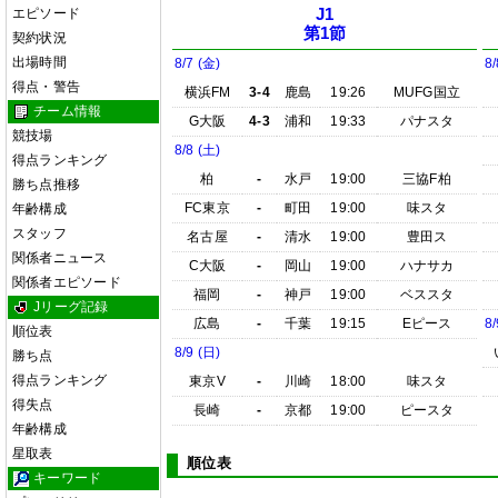
エピソード
J1
第1節
契約状況
出場時間
8/7 (金)
8/
得点・警告
横浜FM
3-4
鹿島
19:26
MUFG国立
チーム情報
G大阪
4-3
浦和
19:33
パナスタ
競技場
8/8 (土)
得点ランキング
柏
-
水戸
19:00
三協F柏
勝ち点推移
FC東京
-
町田
19:00
味スタ
年齢構成
スタッフ
名古屋
-
清水
19:00
豊田ス
関係者ニュース
C大阪
-
岡山
19:00
ハナサカ
関係者エピソード
福岡
-
神戸
19:00
ベススタ
Jリーグ記録
広島
-
千葉
19:15
Eピース
8/
順位表
8/9 (日)
勝ち点
得点ランキング
東京V
-
川崎
18:00
味スタ
得失点
長崎
-
京都
19:00
ピースタ
年齢構成
星取表
順位表
キーワード