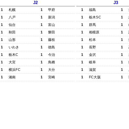
J2
J3
1
札幌
1
甲府
1
福島
1
1
八戸
1
新潟
1
栃木SC
1
1
仙台
1
富山
1
群馬
1
1
秋田
1
磐田
1
相模原
1
1
山形
1
藤枝
1
松本
1
1
いわき
1
徳島
1
長野
1
1
栃木C
1
今治
1
金沢
1
1
大宮
1
鳥栖
1
岐阜
1
1
横浜FC
1
大分
1
滋賀
1
1
湘南
1
宮崎
1
FC大阪
1