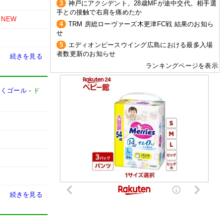
3
神戸にアクシデント。28歳MFが途中交代。相手選
手との接触で右肩を痛めたか
NEW
4
TRM 房総ローヴァーズ木更津FC戦 結果のお知ら
せ
5
エディオンピースウイング広島における最多入場
者数更新のお知らせ
続きを見る
ランキングページを表示
続くゴール
-
ド
続きを見る