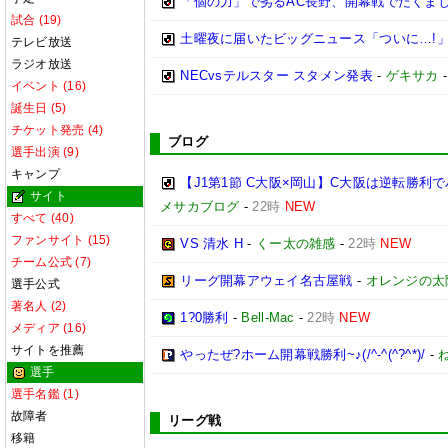
「個の力」で劣るAC長野、開幕戦でたくま
試合 (19)
土曜夜に届いたビッグニュース「ついに…!」
テレビ放送
ラジオ放送
NECvsテルスター スタメン発表
-
ゲキサカ
イベント (16)
誕生日 (5)
チケット発売 (4)
ブログ
選手出演 (9)
キャンプ
【J1第1節 C大阪×岡山】C大阪は逆転勝
サイト
メサカブログ
-
22時
NEW
すべて (40)
ファンサイト (15)
VS 清水 H
-
くー太の雑感
-
22時
NEW
チーム公式 (7)
リーグ開幕アウェイ名古屋戦
-
オレンジの太
選手公式
著名人 (2)
1?0勝利
-
Bell-Mac
-
22時
NEW
メディア (16)
サイトを推薦
やったぜ?ホーム開幕戦勝利~♪(/^-^(^?^*)/
-
選手
選手名鑑 (1)
故障者
リーグ戦
移籍