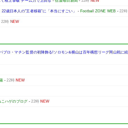
しく格上撃破 チーム力で上回る
-
信濃毎日新聞
-
22時
NEW
 22歳日本人の”王者移籍”に「本当にすごい」
-
Football ZONE WEB
-
22時
-
22時
NEW
利でパブロ・マチン監督の初陣飾る!ソロモン&横山は百年構想リーグ岡山戦に
陽
-
22時
NEW
ねこハゲのブログ
-
22時
NEW