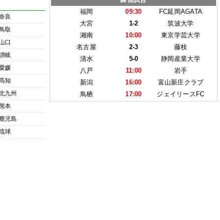
福岡
09:30
FC延岡AGATA
奈良
大宮
1-2
筑波大学
鳥取
湘南
10:00
東京学芸大学
山口
名古屋
2-3
藤枝
讃岐
清水
5-0
静岡産業大学
愛媛
八戸
11:00
岩手
高知
新潟
16:00
富山新庄クラブ
北九州
鳥栖
17:00
ジェイリースFC
熊本
鹿児島
琉球