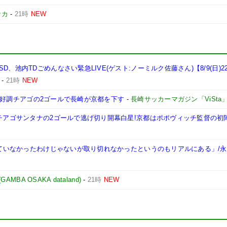
サカ
-
21時
NEW
、池内TDごめんなさい緊急LIVE(ゲスト:ノーミルク佐藤さん)【8/9(日)2
-
21時
NEW
ート:好調チアゴの2ゴールで長崎が京都を下す
-
長崎サッカーマガジン「ViSta
たチアゴサンタナの2ゴールで逃げ切り開幕白星!京都はポポヴィッチ監督の初
やれていなかったわけじゃないが取り切れなかったというのもリアルにある」/
BA OSAKA dataland)
-
21時
NEW