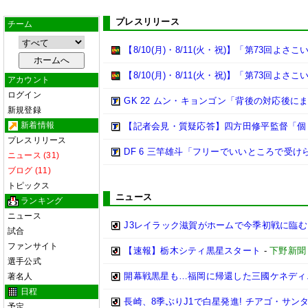
プレスリリース
チーム
【8/10(月)・8/11(火・祝)】「第73回
【8/10(月)・8/11(火・祝)】「第73回よ
アカウント
ログイン
GK 22 ムン・キョンゴン「背後の対応後
新規登録
新着情報
【記者会見・質疑応答】四方田修平監督「個
プレスリリース
DF 6 三竿雄斗「フリーでいいところで受
ニュース (31)
ブログ (11)
トピックス
ニュース
ランキング
ニュース
J3レイラック滋賀がホームで今季初戦に臨む
試合
ファンサイト
【速報】栃木シティ黒星スタート
-
下野新聞
選手公式
開幕戦黒星も…福岡に帰還した三國ケネディ
著名人
日程
長崎、8季ぶりJ1で白星発進! チアゴ・サン
予定