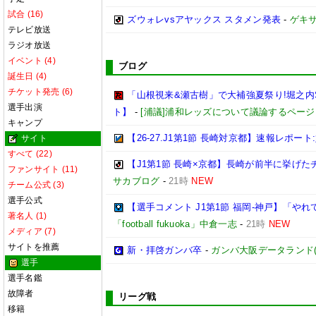
試合 (16)
ズウォレvsアヤックス スタメン発表
-
ゲキ
テレビ放送
ラジオ放送
イベント (4)
ブログ
誕生日 (4)
チケット発売 (6)
「山根視来&瀬古樹」で大補強夏祭り!堀之内SD
選手出演
ト】
-
[浦議]浦和レッズについて議論するページ
キャンプ
【26-27.J1第1節 長崎対京都】速報レポ
サイト
すべて (22)
【J1第1節 長崎×京都】長崎が前半に挙げ
ファンサイト (11)
サカブログ
-
21時
NEW
チーム公式 (3)
選手公式
【選手コメント J1第1節 福岡-神戸】「
著名人 (1)
「football fukuoka」中倉一志
-
21時
NEW
メディア (7)
サイトを推薦
新・拝啓ガンバ卒
-
ガンバ大阪データランド(GAM
選手
選手名鑑
故障者
リーグ戦
移籍