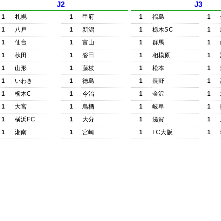
J2
J3
1
札幌
1
甲府
1
福島
1
1
八戸
1
新潟
1
栃木SC
1
1
仙台
1
富山
1
群馬
1
1
秋田
1
磐田
1
相模原
1
1
山形
1
藤枝
1
松本
1
1
いわき
1
徳島
1
長野
1
1
栃木C
1
今治
1
金沢
1
1
大宮
1
鳥栖
1
岐阜
1
1
横浜FC
1
大分
1
滋賀
1
1
湘南
1
宮崎
1
FC大阪
1