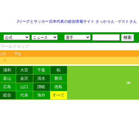
Jリーグとサッカー日本代表の総合情報サイト さっかりん
-
ゲストさん
FAワールドカップ
12月
予定
＞
浦和
大宮
千葉
柏
富山
金沢
清水
磐田
≫
広島
山口
讃岐
徳島
総合
代表
海外
すべて