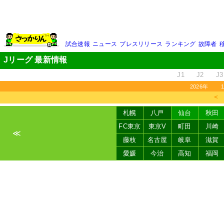
試合速報
ニュース
プレスリリース
ランキング
故障者
Jリーグ 最新情報
J1
J2
J3
2026年
＜
札幌
八戸
仙台
秋田
FC東京
東京V
町田
川崎
≪
藤枝
名古屋
岐阜
滋賀
愛媛
今治
高知
福岡