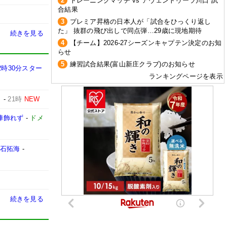
2
トレーニングマッチ vs アヴェントゥーラ川口 試
合結果
3
プレミア昇格の日本人が「試合をひっくり返し
た」 抜群の飛び出しで同点弾…29歳に現地期待
続きを見る
4
【チーム】2026-27シーズンキャプテン決定のお知
らせ
5
練習試合結果(富山新庄クラブ)のお知らせ
2時30分スター
ランキングページを表示
」
-
21時
NEW
陣飾れず
-
ドメ
永石拓海
-
続きを見る