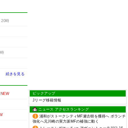
-
20時
9時
続きを見る
ピックアップ
NEW
Jリーグ移籍情報
ニュース アクセスランキング
W
1
浦和がストークシティMF瀬古樹を獲得へ ボランチ
強化へ元川崎の実力派MFの補強に動く