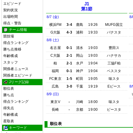
エピソード
J1
第1節
契約状況
出場時間
8/7 (金)
8/
得点・警告
横浜FM
3-4
鹿島
19:26
MUFG国立
チーム情報
G大阪
4-3
浦和
19:33
パナスタ
競技場
8/8 (土)
得点ランキング
名古屋
0-1
清水
19:03
豊田ス
勝ち点推移
C大阪
2-1
岡山
19:03
ハナサカ
年齢構成
スタッフ
柏
2-1
水戸
19:04
三協F柏
関係者ニュース
福岡
0-1
神戸
19:04
ベススタ
関係者エピソード
FC東京
1-5
町田
19:05
味スタ
Jリーグ記録
広島
3-0
千葉
19:19
Eピース
8/
順位表
8/9 (日)
勝ち点
得点ランキング
東京V
-
川崎
18:00
味スタ
得失点
長崎
-
京都
19:00
ピースタ
年齢構成
星取表
順位表
キーワード