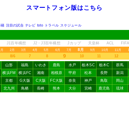
スマートフォン版はこちら
移籍
注目の試合
テレビ
toto
トラベル
スケジュール
J1百年構想
J2・J3百年構想
Jカップ
天皇杯
ACL
FI
8月
1月
2月
3月
4月
5月
6月
7月
9月
10月
11月
9
8/6
7
8
10
11
12
山形
福島
いわき
鹿島
水戸
栃木SC
栃木C
群馬
横浜FM
横浜FC
湘南
相模原
甲府
松本
長野
新潟
京都
G大阪
C大阪
FC大阪
奈良
神戸
鳥取
岡山
北九州
鳥栖
長崎
熊本
大分
宮崎
鹿児島
琉球