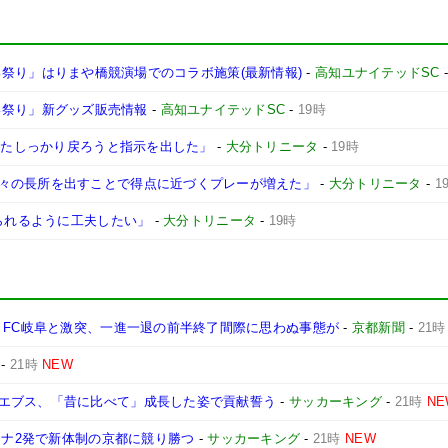
よさこい祭り」はりまや橋競演場でのコラボ施策(最新情報)
-
高知ユナイテッドSC
さこい祭り」新グッズ販売情報
-
高知ユナイテッドSC
-
19時
にまたしっかり戻ろうと指示を出した」
-
大分トリニータ
-
19時
々の長所を出すことで得点に近づくプレーが増えた」
-
大分トリニータ
-
1
けられるように工夫したい」
-
大分トリニータ
-
19時
 FC岐阜と激突、一進一退の前半終了間際に思わぬ事態が
-
京都新聞
-
21時
-
21時
NEW
エブス、「昔に比べて」成長した姿で貢献誓う
-
サッカーキング
-
21時
NE
タナ2発で新体制の京都に競り勝つ
-
サッカーキング
-
21時
NEW