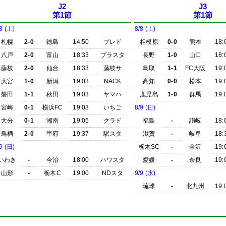
J2
J3
第1節
第1節
8 (土)
8/8 (土)
札幌
2-0
徳島
14:50
プレド
相模原
0-0
熊本
18:
八戸
2-0
富山
18:33
プラスタ
長野
1-0
山口
18:
藤枝
2-0
仙台
18:33
藤枝サ
鳥取
1-1
FC大阪
19:
大宮
1-0
新潟
19:03
NACK
高知
0-0
松本
19:
磐田
1-1
秋田
19:03
ヤマハ
鹿児島
1-0
群馬
19:
宮崎
0-1
横浜FC
19:03
いちご
8/9 (日)
大分
0-1
湘南
19:05
クラド
福島
-
讃岐
18:
鳥栖
2-0
甲府
19:37
駅スタ
滋賀
-
岐阜
18:
9 (日)
栃木SC
-
金沢
19:
いわき
-
今治
18:00
ハワスタ
愛媛
-
奈良
19:
山形
-
栃木C
19:00
NDスタ
9/9 (水)
琉球
-
北九州
19: