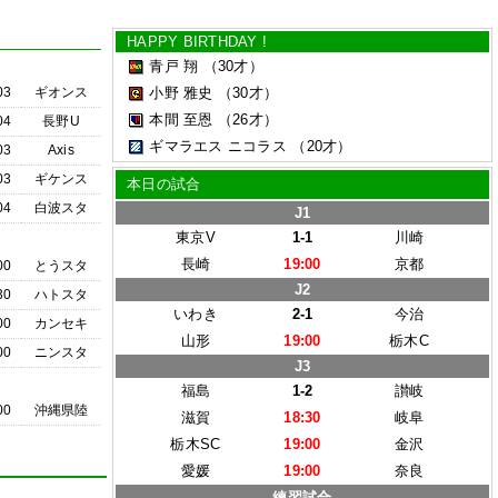
HAPPY BIRTHDAY !
青戸 翔
（30才）
03
ギオンス
小野 雅史
（30才）
本間 至恩
（26才）
04
長野U
ギマラエス ニコラス
（20才）
03
Axis
03
ギケンス
本日の試合
04
白波スタ
J1
東京V
1-1
川崎
長崎
19:00
京都
00
とうスタ
J2
30
ハトスタ
いわき
2-1
今治
00
カンセキ
山形
19:00
栃木C
00
ニンスタ
J3
福島
1-2
讃岐
00
沖縄県陸
滋賀
18:30
岐阜
栃木SC
19:00
金沢
愛媛
19:00
奈良
練習試合