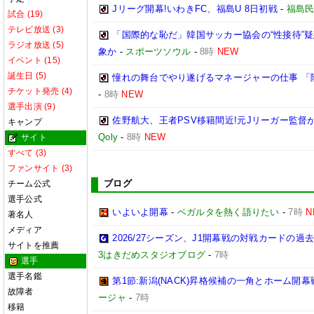
Jリーグ開幕!いわきFC、福島U 8日初戦
-
福島
試合 (19)
テレビ放送 (3)
「国際的な恥だ」韓国サッカー協会の“性接待”
ラジオ放送 (5)
象か
-
スポーツソウル
-
8時
NEW
イベント (15)
誕生日 (5)
憧れの舞台でやり遂げるマネージャーの仕事 「
チケット発売 (4)
-
8時
NEW
選手出演 (9)
佐野航大、王者PSV移籍間近!元Jリーガー監督
キャンプ
Qoly
-
8時
NEW
サイト
すべて (3)
ファンサイト (3)
ブログ
チーム公式
選手公式
いよいよ開幕
-
ベガルタを熱く語りたい
-
7時
N
著名人
メディア
2026/27シーズン、J1開幕戦の対戦カードの
サイトを推薦
3はきだめスタジオブログ
-
7時
選手
選手名鑑
第1節:新潟(NACK)昇格候補の一角とホーム開幕
故障者
ージャ
-
7時
移籍