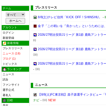
プレスリリース
チーム
8/8(土)テレビ信州「KICK OFF ! SHINSHU」
-
金子「この戦いを『良かった』というためには
アカウント
ログイン
2026/27明治安田J1リーグ 第1節 鹿島アント
新規登録
時
新着情報
プレスリリース
2026/27明治安田J1リーグ 第1節 鹿島アント
ニュース (18)
0時
ブログ (1)
2026/27明治安田J1リーグ 第1節 鹿島アント
トピックス
ランキング
-
0時
ニュース
試合
ファンサイト
ニュース
選手公式
【8/8(土)FC東京戦】昌子源選手インタビュ
著名人
ナビ
-
8時
NEW
日程
予定