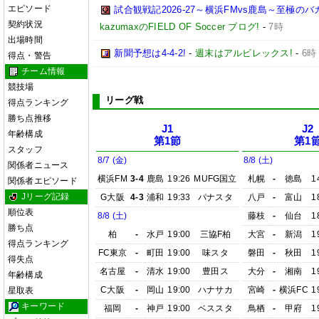
エピソード
試合観戦記2026-27～横浜FMvs鹿島～至極
契約状況
kazumaxのFIELD OF Soccer ブログ!
-
7時
出場時間
新聞予想は4-4-2!
-
週末はアルビレックス!
-
6時
得点・警告
チーム情報
競技場
リーグ戦
得点ランキング
勝ち点推移
J1
J2
年齢構成
第1節
第1
スタッフ
8/7 (金)
8/8 (土)
関係者ニュース
横浜FM
3-4
鹿島
19:26
MUFG国立
札幌
-
徳島
1
関係者エピソード
Jリーグ記録
G大阪
4-3
浦和
19:33
パナスタ
八戸
-
富山
1
順位表
8/8 (土)
藤枝
-
仙台
1
勝ち点
柏
-
水戸
19:00
三協F柏
大宮
-
新潟
1
得点ランキング
FC東京
-
町田
19:00
味スタ
磐田
-
秋田
1
得失点
名古屋
-
清水
19:00
豊田ス
大分
-
湘南
1
年齢構成
C大阪
-
岡山
19:00
ハナサカ
宮崎
-
横浜FC
1
星取表
キーワード
福岡
-
神戸
19:00
ベススタ
鳥栖
-
甲府
1