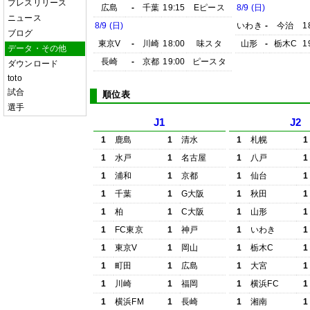
プレスリリース
広島
-
千葉
19:15
Eピース
8/9 (日)
ニュース
8/9 (日)
いわき
-
今治
1
ブログ
東京V
-
川崎
18:00
味スタ
山形
-
栃木C
1
データ・その他
長崎
-
京都
19:00
ピースタ
ダウンロード
toto
試合
順位表
選手
J1
J2
1
鹿島
1
清水
1
札幌
1
1
水戸
1
名古屋
1
八戸
1
1
浦和
1
京都
1
仙台
1
1
千葉
1
G大阪
1
秋田
1
1
柏
1
C大阪
1
山形
1
1
FC東京
1
神戸
1
いわき
1
1
東京V
1
岡山
1
栃木C
1
1
町田
1
広島
1
大宮
1
1
川崎
1
福岡
1
横浜FC
1
1
横浜FM
1
長崎
1
湘南
1