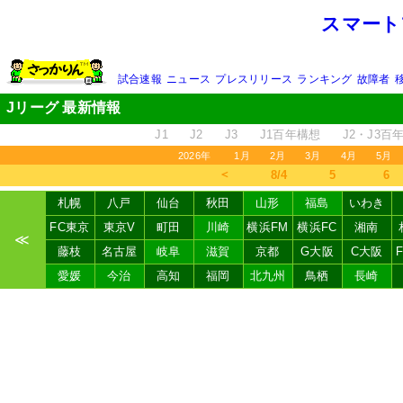
スマート
試合速報
ニュース
プレスリリース
ランキング
故障者
Jリーグ 最新情報
J1
J2
J3
J1百年構想
J2・J3百
2026年
1月
2月
3月
4月
5月
＜
8/4
5
6
札幌
八戸
仙台
秋田
山形
福島
いわき
FC東京
東京V
町田
川崎
横浜FM
横浜FC
湘南
≪
藤枝
名古屋
岐阜
滋賀
京都
G大阪
C大阪
愛媛
今治
高知
福岡
北九州
鳥栖
長崎