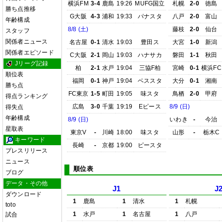
横浜FM
3-4
鹿島
19:26
MUFG国立
札幌
2-0
徳島
勝ち点推移
G大阪
4-3
浦和
19:33
パナスタ
八戸
2-0
富山
年齢構成
8/8 (土)
藤枝
2-0
仙台
スタッフ
関係者ニュース
名古屋
0-1
清水
19:03
豊田ス
大宮
1-0
新潟
関係者エピソード
C大阪
2-1
岡山
19:03
ハナサカ
磐田
1-1
秋田
Jリーグ記録
柏
2-1
水戸
19:04
三協F柏
宮崎
0-1
横浜FC
順位表
福岡
0-1
神戸
19:04
ベススタ
大分
0-1
湘南
勝ち点
FC東京
1-5
町田
19:05
味スタ
鳥栖
2-0
甲府
得点ランキング
広島
3-0
千葉
19:19
Eピース
8/9 (日)
得失点
年齢構成
8/9 (日)
いわき
-
今治
星取表
東京V
-
川崎
18:00
味スタ
山形
-
栃木C
キーワード
長崎
-
京都
19:00
ピースタ
プレスリリース
ニュース
順位表
ブログ
データ・その他
J1
J
ダウンロード
1
鹿島
1
清水
1
札幌
toto
1
水戸
1
名古屋
1
八戸
試合