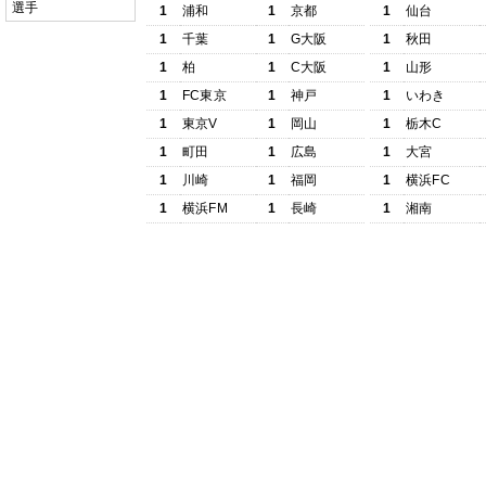
選手
1
浦和
1
京都
1
仙台
1
千葉
1
G大阪
1
秋田
1
柏
1
C大阪
1
山形
1
FC東京
1
神戸
1
いわき
1
東京V
1
岡山
1
栃木C
1
町田
1
広島
1
大宮
1
川崎
1
福岡
1
横浜FC
1
横浜FM
1
長崎
1
湘南