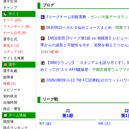
選手出演
ブログ
キャンプ
サイト
Jリーグチーム別観客数
-
ガンバ大阪データランド(GA
すべて (20)
ファンサイト (8)
08月09日ベガルタ仙台ニュースまとめ
-
関東で
チーム公式 (6)
【明治安田J3リーグ第1節 vs 相模原】レビ
選手公式
季からの成長と可能性を示す、劣勢を耐えてつかん
著名人 (1)
メディア (4)
18時
NEW
サイトを推薦
【WMラウンジ】「スタジアムを語り尽くす!」
選手
めぐって|ゲスト:AFH建築部
-
宇都宮徹壱ウェブマ
選手名鑑
故障者
2026/08/09 U-13 TM FC沼津戦(ゼロワットパ
移籍 (1)
エピソード
契約状況
リーグ戦
出場時間
得点・警告
J1
J2
チーム情報
第1節
第1
競技場
8/7 (金)
8/8 (土)
得点ランキング