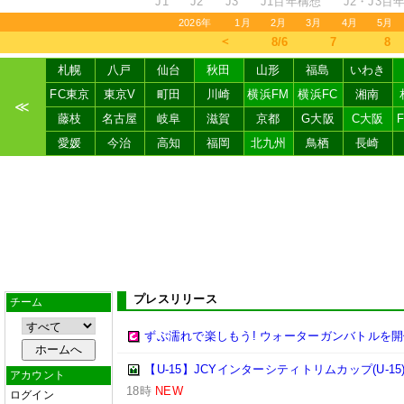
J1
J2
J3
J1百年構想
J2・J3百
2026年
1月
2月
3月
4月
5月
＜
8/6
7
8
札幌
八戸
仙台
秋田
山形
福島
いわき
FC東京
東京V
町田
川崎
横浜FM
横浜FC
湘南
≪
藤枝
名古屋
岐阜
滋賀
京都
G大阪
C大阪
愛媛
今治
高知
福岡
北九州
鳥栖
長崎
プレスリリース
チーム
ずぶ濡れで楽しもう! ウォーターガンバトルを開
【U-15】JCYインターシティトリムカップ(U-15
アカウント
18時
NEW
ログイン