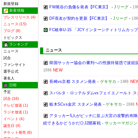
新規登録
FW尾谷の負傷を発表【FC東京】
-
Jリーグ
-
1
新着情報
プレスリリース (4)
DF長友が契約を更新【FC東京】
-
Jリーグ
-
18
ニュース (15)
FC岐阜U-15 「JCYインターシティトリムカップ (U
ブログ (8)
トピックス
ランキング
ニュース
ニュース
試合
韓国サッカー協会の審判への性接待疑惑で波紋拡
ファンサイト
18時
NEW
選手公式
著名人
長崎vs京都 スタメン発表
-
ゲキサカ
-
18時
NE
日程
予定
スパルタ・ロッテルダムvsフェイエノールト 
試合 (16)
栃木SCvs金沢 スタメン発表
-
ゲキサカ
-
18時
テレビ放送 (1)
ラジオ放送 (1)
アタッカー5人がピッチに並ぶ大宮の攻撃的布
イベント (4)
続できるかどうかだ◎J2開幕戦
-
サッカーマガジン
誕生日 (4)
チケット発売 (6)