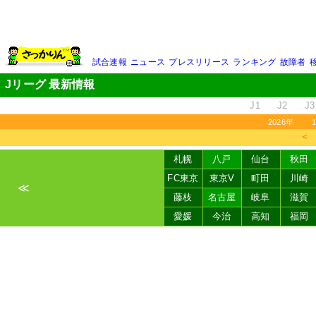
試合速報
ニュース
プレスリリース
ランキング
故障者
Jリーグ 最新情報
J1
J2
J3
2026年
＜
札幌
八戸
仙台
秋田
FC東京
東京V
町田
川崎
≪
藤枝
名古屋
岐阜
滋賀
愛媛
今治
高知
福岡