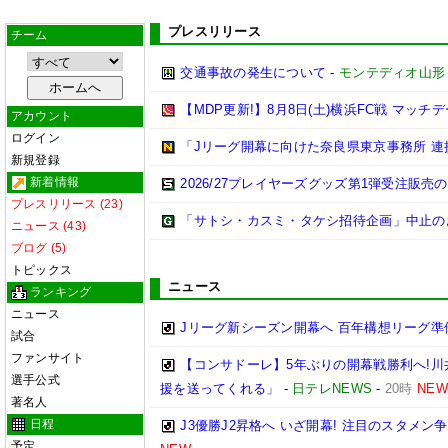
プレスリリース
チーム
交通事故の発生について
-
モンテディオ山形
【MDP更新!】8月8日(土)横浜FC戦 マッチ
アカウント
ログイン
「Jリーグ開幕に向けた奈良県東京事務所 
新規登録
新着情報
2026/27プレイヤーズグッズ第1弾受注販売
プレスリリース (23)
「サトシ・カスミ・タケシ招待企画」中止の
ニュース (43)
ブログ (5)
トピックス
ニュース
ランキング
ニュース
Jリーグ新シーズン開幕へ 百年構想リーグ準
試合
ファンサイト
【コンサドーレ】5年ぶりの開幕戦勝利へ!
選手公式
援を送ってくれる」
-
日テレNEWS
-
20時
NEW
著名人
日程
J3優勝J2昇格へ いざ開幕! 注目のスタメ
予定