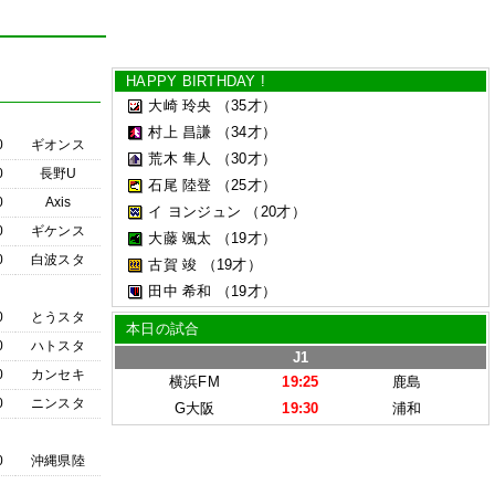
HAPPY BIRTHDAY !
大崎 玲央
（35才）
村上 昌謙
（34才）
0
ギオンス
荒木 隼人
（30才）
0
長野U
石尾 陸登
（25才）
0
Axis
イ ヨンジュン
（20才）
0
ギケンス
大藤 颯太
（19才）
0
白波スタ
古賀 竣
（19才）
田中 希和
（19才）
0
とうスタ
本日の試合
0
ハトスタ
J1
0
カンセキ
横浜FM
19:25
鹿島
0
ニンスタ
G大阪
19:30
浦和
0
沖縄県陸