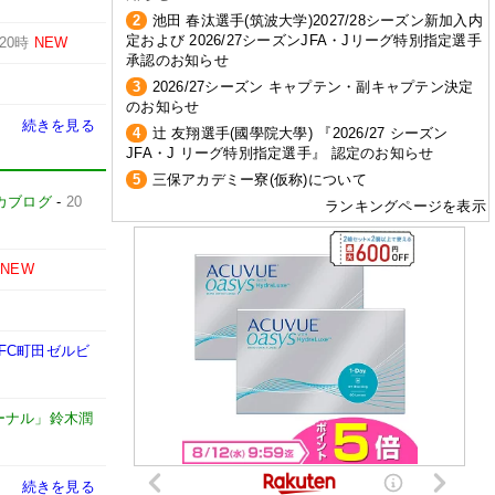
2
池田 春汰選手(筑波大学)2027/28シーズン新加入内
定および 2026/27シーズンJFA・Jリーグ特別指定選手
20時
NEW
承認のお知らせ
3
2026/27シーズン キャプテン・副キャプテン決定
のお知らせ
続きを見る
4
辻 友翔選手(國學院大學) 『2026/27 シーズン
JFA・J リーグ特別指定選手』 認定のお知らせ
5
三保アカデミー寮(仮称)について
カブログ
-
20
ランキングページを表示
NEW
FC町田ゼルビ
ーナル」鈴木潤
続きを見る