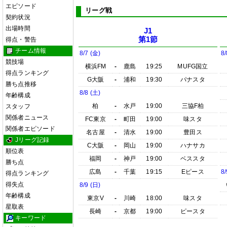
エピソード
リーグ戦
契約状況
出場時間
J1
第1節
得点・警告
チーム情報
8/7 (金)
8/
競技場
横浜FM
-
鹿島
19:25
MUFG国立
得点ランキング
G大阪
-
浦和
19:30
パナスタ
勝ち点推移
8/8 (土)
年齢構成
柏
-
水戸
19:00
三協F柏
スタッフ
関係者ニュース
FC東京
-
町田
19:00
味スタ
関係者エピソード
名古屋
-
清水
19:00
豊田ス
Jリーグ記録
C大阪
-
岡山
19:00
ハナサカ
順位表
福岡
-
神戸
19:00
ベススタ
勝ち点
広島
-
千葉
19:15
Eピース
8/
得点ランキング
得失点
8/9 (日)
年齢構成
東京V
-
川崎
18:00
味スタ
星取表
長崎
-
京都
19:00
ピースタ
キーワード