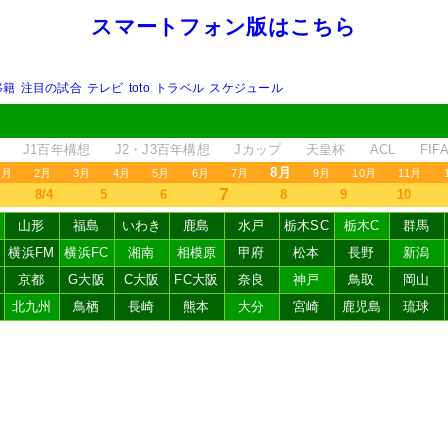
スマートフォン版はこちら
移籍
注目の試合
テレビ
toto
トラベル
スケジュール
J1百年構想
J2・J3百年構想
Jカップ
天皇杯
ACL
FI
8月
1月
2月
3月
4月
5月
6月
7月
9月
10月
11月
7
8/4
5
6
8
9
10
山形
福島
いわき
鹿島
水戸
栃木SC
栃木C
群馬
横浜FM
横浜FC
湘南
相模原
甲府
松本
長野
新潟
京都
G大阪
C大阪
FC大阪
奈良
神戸
鳥取
岡山
北九州
鳥栖
長崎
熊本
大分
宮崎
鹿児島
琉球