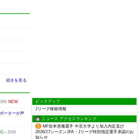
続きを見る
ピックアップ
20時
NEW
Jリーグ移籍情報
サポーターが声
ニュース アクセスランキング
1
MF岩本悠庵選手 中京大学より加入内定及び
2026/27シーズンJFA・Jリーグ特別指定選手承認のお
IG
-
20時
知らせ