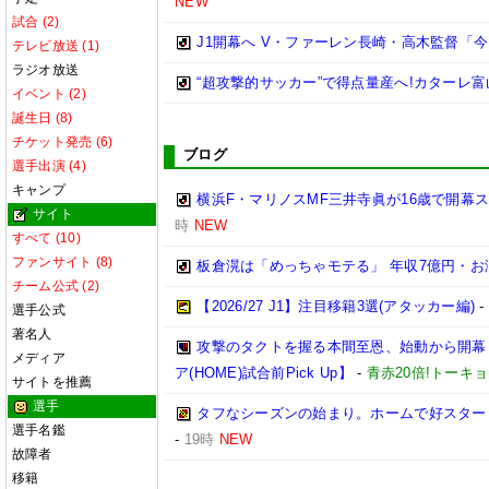
NEW
試合 (2)
J1開幕へ V・ファーレン長崎・高木監督「
テレビ放送 (1)
ラジオ放送
“超攻撃的サッカー”で得点量産へ!カターレ富
イベント (2)
誕生日 (8)
チケット発売 (6)
ブログ
選手出演 (4)
キャンプ
横浜F・マリノスMF三井寺眞が16歳で開幕
サイト
時
NEW
すべて (10)
ファンサイト (8)
板倉滉は「めっちゃモテる」 年収7億円・
チーム公式 (2)
【2026/27 J1】注目移籍3選(アタッカー編)
選手公式
著名人
攻撃のタクトを握る本間至恩、始動から開幕まで
メディア
ア(HOME)試合前Pick Up】
-
青赤20倍!トーキ
サイトを推薦
選手
タフなシーズンの始まり。ホームで好スタートを
選手名鑑
-
19時
NEW
故障者
移籍