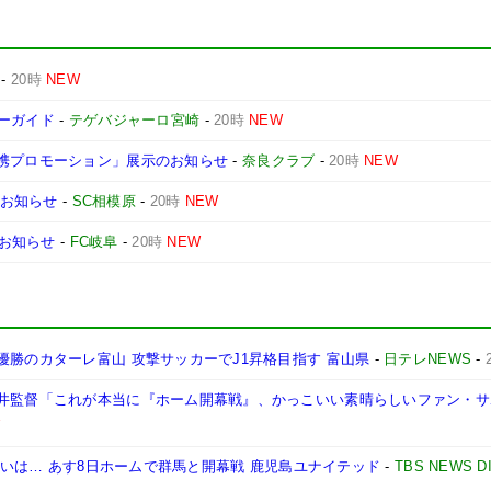
-
20時
NEW
デーガイド
-
テゲバジャーロ宮崎
-
20時
NEW
連携プロモーション」展示のお知らせ
-
奈良クラブ
-
20時
NEW
のお知らせ
-
SC相模原
-
20時
NEW
お知らせ
-
FC岐阜
-
20時
NEW
優勝のカターレ富山 攻撃サッカーでJ1昇格目指す 富山県
-
日テレNEWS
-
川井監督「これが本当に『ホーム開幕戦』、かっこいい素晴らしいファン・
ン争いは… あす8日ホームで群馬と開幕戦 鹿児島ユナイテッド
-
TBS NEWS D