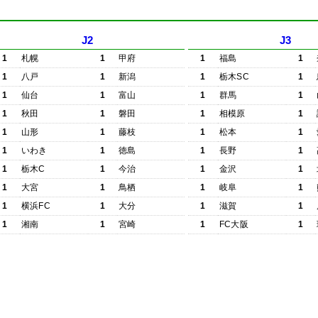
J2
J3
1
札幌
1
甲府
1
福島
1
1
八戸
1
新潟
1
栃木SC
1
1
仙台
1
富山
1
群馬
1
1
秋田
1
磐田
1
相模原
1
1
山形
1
藤枝
1
松本
1
1
いわき
1
徳島
1
長野
1
1
栃木C
1
今治
1
金沢
1
1
大宮
1
鳥栖
1
岐阜
1
1
横浜FC
1
大分
1
滋賀
1
1
湘南
1
宮崎
1
FC大阪
1