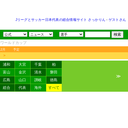
Jリーグとサッカー日本代表の総合情報サイト さっかりん
-
ゲストさん
FAワールドカップ
12月
予定
＞
浦和
大宮
千葉
柏
富山
金沢
清水
磐田
≫
広島
山口
讃岐
徳島
総合
代表
海外
すべて