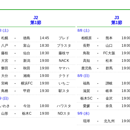
J2
J3
第1節
第1節
8 (土)
8/8 (土)
札幌
-
徳島
14:45
プレド
相模原
-
熊本
18:0
八戸
-
富山
18:30
プラスタ
長野
-
山口
18:0
藤枝
-
仙台
18:30
藤枝サ
鳥取
-
FC大阪
19:0
大宮
-
新潟
19:00
NACK
高知
-
松本
19:0
磐田
-
秋田
19:00
ヤマハ
鹿児島
-
群馬
19:0
大分
-
湘南
19:00
クラド
8/9 (日)
宮崎
-
横浜FC
19:00
いちご
福島
-
讃岐
18:0
鳥栖
-
甲府
19:30
駅スタ
滋賀
-
岐阜
18:3
9 (日)
栃木SC
-
金沢
19:0
いわき
-
今治
18:00
ハワスタ
愛媛
-
奈良
19:0
山形
-
栃木C
19:00
NDスタ
9/9 (水)
琉球
-
北九州
19:0