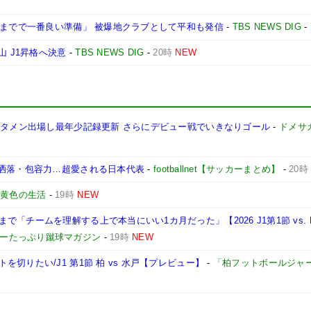
今までで一番良い準備」 被爆地クラブとして平和も発信
-
TBS NEWS DIG
-
山 J1昇格へ決意
-
TBS NEWS DIG
-
20時
NEW
スタメン出場し最年少記録更新 さらにデビュー戦でいきなりゴール
-
ドメサ
お洒落・包容力…超愛される日本代表
-
footballnet【サッカーまとめ】
-
20時
-
黄色の生活
-
19時
NEW
「チームを理解する上で本当にいい1カ月だった」【2026 J1第1節 vs. 
ョーたっぷり蹴球マガジン
-
19時
NEW
切りたい/J1 第1節 柏 vs 水戸【プレビュー】
-
「柏フットボールジャ