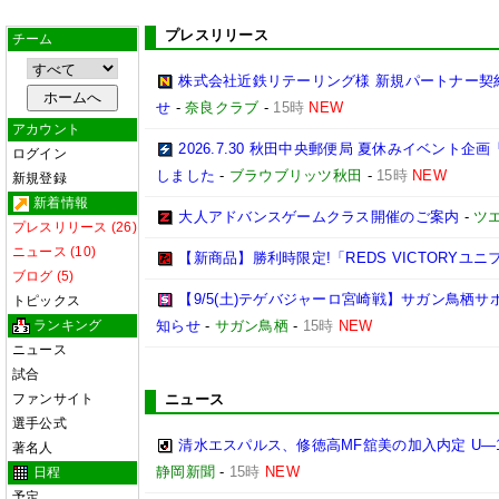
プレスリリース
チーム
株式会社近鉄リテーリング様 新規パートナー契
せ
-
奈良クラブ
-
15時
NEW
アカウント
2026.7.30 秋田中央郵便局 夏休みイベン
ログイン
しました
-
ブラウブリッツ秋田
-
15時
NEW
新規登録
新着情報
大人アドバンスゲームクラス開催のご案内
-
ツ
プレスリリース (26)
ニュース (10)
【新商品】勝利時限定!「REDS VICTORYユニ
ブログ (5)
【9/5(土)テゲバジャーロ宮崎戦】サガン鳥栖
トピックス
ランキング
知らせ
-
サガン鳥栖
-
15時
NEW
ニュース
試合
ファンサイト
ニュース
選手公式
清水エスパルス、修徳高MF舘美の加入内定 U―
著名人
静岡新聞
-
15時
NEW
日程
予定