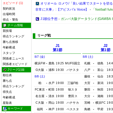
エピソード (1)
オリオール ロメウ/「良い結果でスタートを切
契約状況
非常に大事」:【アビスパ’s Voice】
-
「football 
出場時間
J1順位予想
-
ガンバ大阪データランド(GAMBA OSAK
得点・警告
チーム情報
競技場
リーグ戦
得点ランキング
勝ち点推移
J1
J2
年齢構成
第1節
第1節
スタッフ
8/7 (金)
8/8 (土)
関係者ニュース
横浜FM
-
鹿島
19:25
MUFG国立
札幌
-
徳島
14:
関係者エピソード
Jリーグ記録
G大阪
-
浦和
19:30
パナスタ
八戸
-
富山
18:
順位表
8/8 (土)
藤枝
-
仙台
18:
勝ち点
柏
-
水戸
19:00
三協F柏
大宮
-
新潟
19:
得点ランキング
FC東京
-
町田
19:00
味スタ
磐田
-
秋田
19:
得失点
名古屋
-
清水
19:00
豊田ス
大分
-
湘南
19:
年齢構成
C大阪
-
岡山
19:00
ハナサカ
宮崎
-
横浜FC
19:
星取表
キーワード
福岡
-
神戸
19:00
ベススタ
鳥栖
-
甲府
19: