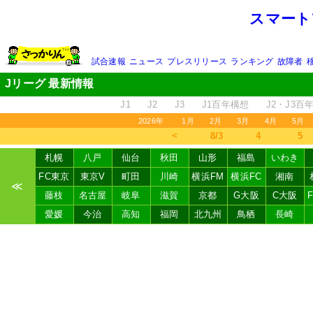
スマート
試合速報
ニュース
プレスリリース
ランキング
故障者
Jリーグ 最新情報
J1
J2
J3
J1百年構想
J2・J3百
2026年
1月
2月
3月
4月
5月
＜
8/3
4
5
札幌
八戸
仙台
秋田
山形
福島
いわき
FC東京
東京V
町田
川崎
横浜FM
横浜FC
湘南
≪
藤枝
名古屋
岐阜
滋賀
京都
G大阪
C大阪
愛媛
今治
高知
福岡
北九州
鳥栖
長崎