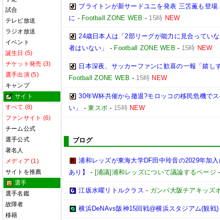
ブライトンが新サードユニを発表 三笘薫も登場
試合
に
-
Football ZONE WEB
-
15時
NEW
テレビ放送
ラジオ放送
24歳日本人は「2部リーグが能力に見合ってい
イベント
者はいない」
-
Football ZONE WEB
-
15時
NEW
誕生日 (5)
チケット発売 (3)
日本深夜、サッカーファンに歓喜の一報「嬉しす
選手出演 (5)
Football ZONE WEB
-
15時
NEW
キャンプ
30年W杯共催から撤退?モロッコの移民危機で
サイト
すべて (8)
い」
-
東スポ
-
15時
NEW
ファンサイト (6)
チーム公式
選手公式
ブログ
著名人
浦和レッズが東海大学DF田中玲音の2029年加
メディア (1)
サイトを推薦
あり】
-
[浦議]浦和レッズについて議論するページ
選手
江坂水曜リトルクラス
-
ガンバ大阪チアキッズ
選手名鑑
故障者
横浜DeNAvs阪神15回戦@横浜スタジアム(観戦)
移籍