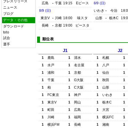
プレスリリース
広島
-
千葉
19:15
Eピース
8/9 (日)
ニュース
8/9 (日)
いわき
-
今治
18:
ブログ
東京V
-
川崎
18:00
味スタ
山形
-
栃木C
19:
データ・その他
長崎
-
京都
19:00
ピースタ
ダウンロード
toto
試合
順位表
選手
J1
J2
1
鹿島
1
清水
1
札幌
1
1
水戸
1
名古屋
1
八戸
1
1
浦和
1
京都
1
仙台
1
1
千葉
1
G大阪
1
秋田
1
1
柏
1
C大阪
1
山形
1
1
FC東京
1
神戸
1
いわき
1
1
東京V
1
岡山
1
栃木C
1
1
町田
1
広島
1
大宮
1
1
川崎
1
福岡
1
横浜FC
1
1
横浜FM
1
長崎
1
湘南
1