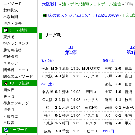
エピソード
大阪戦】
-
浦レポ by 浦和フットボール通信
-
10時
契約状況
味の素スタジアムに来た。(2026/08/09)
-
F氏日
出場時間
得点・警告
チーム情報
リーグ戦
競技場
得点ランキング
J1
J2
勝ち点推移
第1節
第1
年齢構成
8/7 (金)
8/8 (土)
スタッフ
横浜FM
3-4
鹿島
19:26
MUFG国立
札幌
2-0
徳島
関係者ニュース
G大阪
4-3
浦和
19:33
パナスタ
八戸
2-0
富山
関係者エピソード
Jリーグ記録
8/8 (土)
藤枝
2-0
仙台
順位表
名古屋
0-1
清水
19:03
豊田ス
大宮
1-0
新潟
勝ち点
C大阪
2-1
岡山
19:03
ハナサカ
磐田
1-1
秋田
得点ランキング
柏
2-1
水戸
19:04
三協F柏
宮崎
0-1
横浜FC
得失点
福岡
0-1
神戸
19:04
ベススタ
大分
0-1
湘南
年齢構成
星取表
FC東京
1-5
町田
19:05
味スタ
鳥栖
2-0
甲府
キーワード
広島
3-0
千葉
19:19
Eピース
8/9 (日)