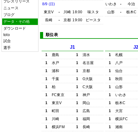
プレスリリース
8/9 (日)
いわき
-
今治
ニュース
東京V
-
川崎
18:00
味スタ
山形
-
栃木C
ブログ
長崎
-
京都
19:00
ピースタ
データ・その他
ダウンロード
順位表
toto
試合
J1
J
選手
1
鹿島
1
清水
1
札幌
1
水戸
1
名古屋
1
八戸
1
浦和
1
京都
1
仙台
1
千葉
1
G大阪
1
秋田
1
柏
1
C大阪
1
山形
1
FC東京
1
神戸
1
いわき
1
東京V
1
岡山
1
栃木C
1
町田
1
広島
1
大宮
1
川崎
1
福岡
1
横浜FC
1
横浜FM
1
長崎
1
湘南