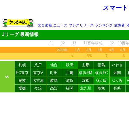
スマート
試合速報
ニュース
プレスリリース
ランキング
故障者
Jリーグ 最新情報
J1
J2
J3
J1百年構想
J2・J3百
2026年
1月
2月
3月
4月
5月
＜
8/6
7
8
札幌
八戸
仙台
秋田
山形
福島
いわき
FC東京
東京V
町田
川崎
横浜FM
横浜FC
湘南
≪
藤枝
名古屋
岐阜
滋賀
京都
G大阪
C大阪
愛媛
今治
高知
福岡
北九州
鳥栖
長崎