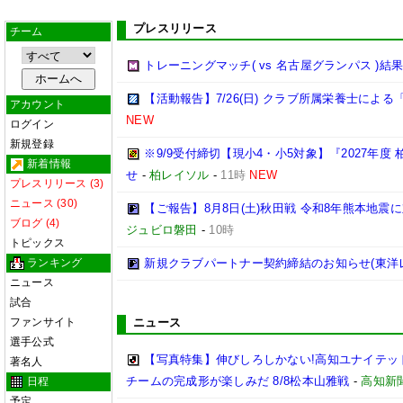
プレスリリース
チーム
トレーニングマッチ( vs 名古屋グランパス )結
【活動報告】7/26(日) クラブ所属栄養士によ
アカウント
NEW
ログイン
新規登録
※9/9受付締切【現小4・小5対象】『2027年度 
新着情報
せ
-
柏レイソル
-
11時
NEW
プレスリリース (3)
ニュース (30)
【ご報告】8月8日(土)秋田戦 令和8年熊本地震に
ブログ (4)
ジュビロ磐田
-
10時
トピックス
ランキング
新規クラブパートナー契約締結のお知らせ(東洋
ニュース
試合
ファンサイト
ニュース
選手公式
【写真特集】伸びしろしかない!高知ユナイテッド
著名人
チームの完成形が楽しみだ 8/8松本山雅戦
-
高知新
日程
予定