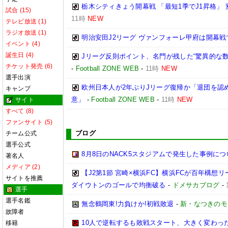
栃木シティきょう開幕戦 「最短1季でJ1昇格」
試合 (15)
11時
NEW
テレビ放送 (1)
ラジオ放送 (1)
明治安田J2リーグ ヴァンフォーレ甲府は開幕
イベント (4)
誕生日 (4)
Jリーグ反則ポイント、名門が残した“驚異的な数
チケット発売 (6)
-
Football ZONE WEB
-
11時
NEW
選手出演
欧州日本人が2年ぶりJリーグ復帰か「退団を認
キャンプ
意」
-
Football ZONE WEB
-
11時
NEW
サイト
すべて (8)
ファンサイト (5)
ブログ
チーム公式
選手公式
8月8日のNACK5スタジアムで発生した事例につ
著名人
メディア (2)
【J2第1節 宮崎×横浜FC】横浜FCが百年構想
サイトを推薦
ダイウトンのゴールで均衡破る
-
ドメサカブログ
-
選手
選手名鑑
無念鶴岡東!力負けか!初戦敗退
-
新・なつきのモ
故障者
10人で逆転するも敗戦スタート、大きく変わった
移籍