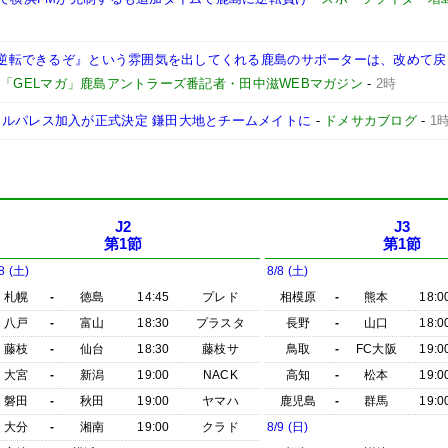
も『逆転できるぞ』という雰囲気を出してくれる鹿島のサポーターは、改めて
-
「GELマガ」鹿島アントラーズ番記者・田中滋WEBマガジン
-
2時
タルパレス加入が正式決定 鎌田大地とチームメイトに
-
ドメサカブログ
-
1
J2
J3
第1節
第1節
8 (土)
8/8 (土)
札幌
-
徳島
14:45
プレド
相模原
-
熊本
18:0
八戸
-
富山
18:30
プラスタ
長野
-
山口
18:0
藤枝
-
仙台
18:30
藤枝サ
鳥取
-
FC大阪
19:0
大宮
-
新潟
19:00
NACK
高知
-
松本
19:0
磐田
-
秋田
19:00
ヤマハ
鹿児島
-
群馬
19:0
大分
-
湘南
19:00
クラド
8/9 (日)