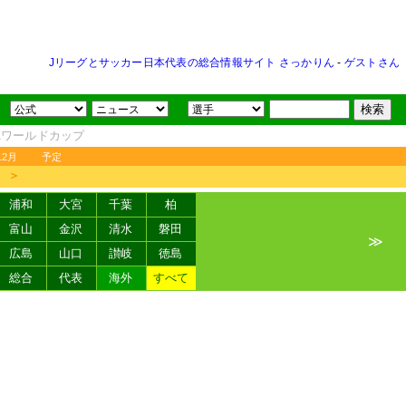
Jリーグとサッカー日本代表の総合情報サイト さっかりん
-
ゲストさん
FAワールドカップ
12月
予定
＞
浦和
大宮
千葉
柏
富山
金沢
清水
磐田
≫
広島
山口
讃岐
徳島
総合
代表
海外
すべて