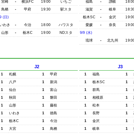
宮崎
-
横浜FC
19:00
いちご
福島
-
讃岐
18:0
鳥栖
-
甲府
19:30
駅スタ
滋賀
-
岐阜
18:3
9 (日)
栃木SC
-
金沢
19:0
いわき
-
今治
18:00
ハワスタ
愛媛
-
奈良
19:0
山形
-
栃木C
19:00
NDスタ
9/9 (水)
琉球
-
北九州
19:0
J2
J3
1
札幌
1
甲府
1
福島
1
1
八戸
1
新潟
1
栃木SC
1
1
仙台
1
富山
1
群馬
1
1
秋田
1
磐田
1
相模原
1
1
山形
1
藤枝
1
松本
1
1
いわき
1
徳島
1
長野
1
1
栃木C
1
今治
1
金沢
1
1
大宮
1
鳥栖
1
岐阜
1