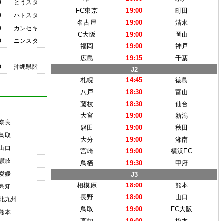
0
とうスタ
FC東京
19:00
町田
0
ハトスタ
名古屋
19:00
清水
0
カンセキ
C大阪
19:00
岡山
0
ニンスタ
福岡
19:00
神戸
広島
19:15
千葉
0
沖縄県陸
J2
札幌
14:45
徳島
八戸
18:30
富山
藤枝
18:30
仙台
大宮
19:00
新潟
奈良
磐田
19:00
秋田
鳥取
大分
19:00
湘南
山口
宮崎
19:00
横浜FC
讃岐
鳥栖
19:30
甲府
愛媛
J3
相模原
18:00
熊本
高知
長野
18:00
山口
北九州
鳥取
19:00
FC大阪
熊本
高知
19:00
松本