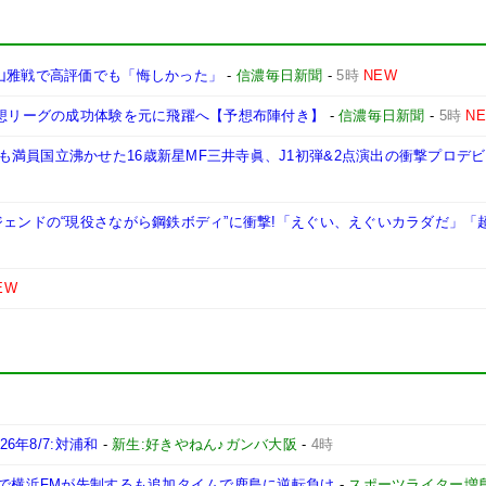
 山雅戦で高評価でも「悔しかった」
-
信濃毎日新聞
-
5時
NEW
構想リーグの成功体験を元に飛躍へ【予想布陣付き】
-
信濃毎日新聞
-
5時
N
満員国立沸かせた16歳新星MF三井寺眞、J1初弾&2点演出の衝撃プロデ
ジェンドの“現役さながら鋼鉄ボディ”に衝撃!「えぐい、えぐいカラダだ」「
EW
6年8/7:対浦和
-
新生:好きやねん♪ガンバ大阪
-
4時
躍で横浜FMが先制するも追加タイムで鹿島に逆転負け
-
スポーツライター増