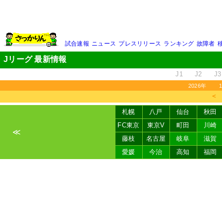
試合速報
ニュース
プレスリリース
ランキング
故障者
Jリーグ 最新情報
J1
J2
J3
2026年
＜
札幌
八戸
仙台
秋田
FC東京
東京V
町田
川崎
≪
藤枝
名古屋
岐阜
滋賀
愛媛
今治
高知
福岡