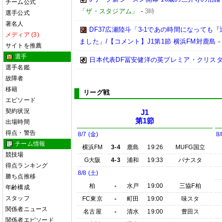
チーム公式
「ザ・スタジアム」
-
3時
選手公式
著名人
DF37広瀬陸斗「3-1であの時間になって
メディア (3)
ました」/【コメント】J1第1節 横浜FM対鹿島
サイトを推薦
選手
日本代表DF冨安健洋の英プレミア・クリス
選手名鑑
故障者
移籍
リーグ戦
エピソード
契約状況
J1
第1節
出場時間
得点・警告
8/7 (金)
8/
チーム情報
横浜FM
3-4
鹿島
19:26
MUFG国立
競技場
G大阪
4-3
浦和
19:33
パナスタ
得点ランキング
8/8 (土)
勝ち点推移
柏
-
水戸
19:00
三協F柏
年齢構成
スタッフ
FC東京
-
町田
19:00
味スタ
関係者ニュース
名古屋
-
清水
19:00
豊田ス
関係者エピソード