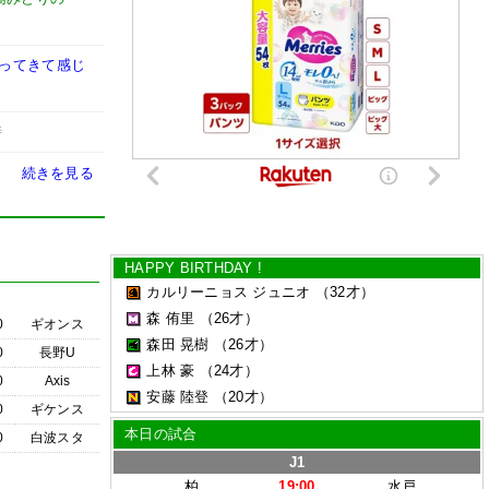
戻ってきて感じ
時
続きを見る
HAPPY BIRTHDAY !
カルリーニョス ジュニオ
（32才）
森 侑里
（26才）
0
ギオンス
森田 晃樹
（26才）
0
長野U
上林 豪
（24才）
0
Axis
安藤 陸登
（20才）
0
ギケンス
本日の試合
0
白波スタ
J1
柏
19:00
水戸