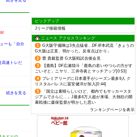
続きを見る
ピックアップ
Jリーグ移籍情報
EW
ニュース アクセスランキング
ビューも「自分
1
G大阪守備陣は3失点猛省…DF岸本武流「きょうの
G大阪は正直、弱かった。反省点ばかり」
2
曺 貴裁監督 G大阪戦試合後会見
超高速トレだ
3
【鹿島】DF広瀬陸斗「鹿島の若いやつらの方がす
ごいぞと」ニヤリ、三井寺眞とマッチアップ[0:53]
4
プレミアリーグに日本選手がシーズン最多9人 ク
リスタルパレスに冨安健洋が加入[0:44]
5
「国立は素晴らしいけど、都内でもサッカースタ
続きを見る
ジアムでさらに…」J最多6万人超が来場、大熱狂の開
幕戦後に森保監督が明かした思い
ランキングページを表示
島みどりの