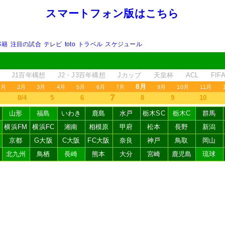
スマートフォン版はこちら
移籍
注目の試合
テレビ
toto
トラベル
スケジュール
J1百年構想
J2・J3百年構想
Jカップ
天皇杯
ACL
FI
8月
1月
2月
3月
4月
5月
6月
7月
9月
10月
11月
7
8/4
5
6
8
9
10
山形
福島
いわき
鹿島
水戸
栃木SC
栃木C
群馬
横浜FM
横浜FC
湘南
相模原
甲府
松本
長野
新潟
京都
G大阪
C大阪
FC大阪
奈良
神戸
鳥取
岡山
北九州
鳥栖
長崎
熊本
大分
宮崎
鹿児島
琉球