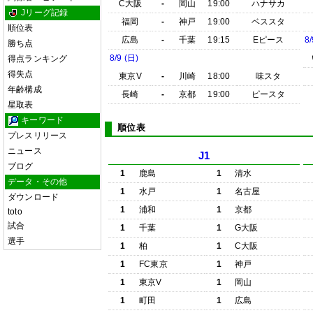
C大阪
-
岡山
19:00
ハナサカ
Jリーグ記録
福岡
-
神戸
19:00
ベススタ
順位表
広島
-
千葉
19:15
Eピース
8/
勝ち点
8/9 (日)
得点ランキング
得失点
東京V
-
川崎
18:00
味スタ
年齢構成
長崎
-
京都
19:00
ピースタ
星取表
キーワード
順位表
プレスリリース
ニュース
J1
ブログ
1
鹿島
1
清水
データ・その他
1
水戸
1
名古屋
ダウンロード
1
浦和
1
京都
toto
試合
1
千葉
1
G大阪
選手
1
柏
1
C大阪
1
FC東京
1
神戸
1
東京V
1
岡山
1
町田
1
広島