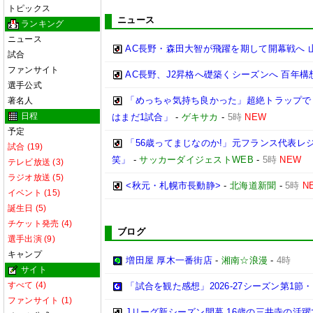
トピックス
ニュース
ランキング
ニュース
AC長野・森田大智が飛躍を期して開幕戦へ
試合
ファンサイト
AC長野、J2昇格へ礎築くシーズンへ 百年
選手公式
「めっちゃ気持ち良かった」超絶トラップでも
著名人
日程
はまだ1試合」
-
ゲキサカ
-
5時
NEW
予定
「56歳ってまじなのか!」元フランス代表レ
試合 (19)
笑」
-
サッカーダイジェストWEB
-
5時
NEW
テレビ放送 (3)
ラジオ放送 (5)
<秋元・札幌市長動静>
-
北海道新聞
-
5時
N
イベント (15)
誕生日 (5)
チケット発売 (4)
ブログ
選手出演 (9)
キャンプ
増田屋 厚木一番街店
-
湘南☆浪漫
-
4時
サイト
すべて (4)
「試合を観た感想」2026-27シーズン第1節・2
ファンサイト (1)
Jリーグ新シーズン開幕 16歳の三井寺の活