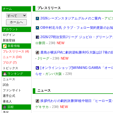
プレスリリース
チーム
2026シーズンスタジアムグルメのご案内
-
アビ
OB中村北斗氏 クラブ・フェロー契約更新のお
アカウント
ログイン
2026/27明治安田Jリーグ ジュビロ・グリー
新規登録
ロ磐田
-
23時
NEW
新着情報
プレスリリース (4)
鹿島が横浜FMに劇的逆転勝利!G大阪は計7発の乱
ニュース (34)
-
Jリーグ
-
23時
NEW
ブログ (7)
[オンラインショップ]WINNING GAMBA「
トピックス
ランキング
らせ
-
ガンバ大阪
-
22時
ニュース
試合
ファンサイト
ニュース
選手公式
挨拶代わりの劇的決勝弾!植中朝日「ヒーロー貰
著名人
ゲキサカ
-
23時
NEW
日程
予定