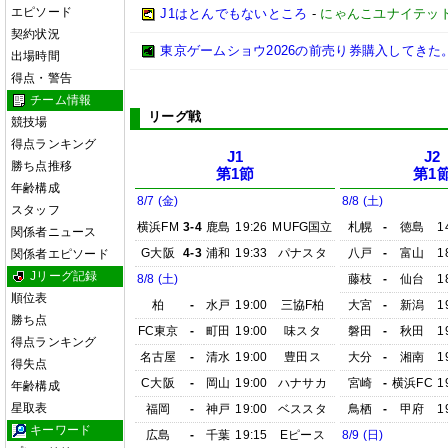
エピソード
J1はとんでもないところ
-
にゃんこユナイテッ
契約状況
東京ゲームショウ2026の前売り券購入してきた
出場時間
得点・警告
チーム情報
リーグ戦
競技場
得点ランキング
J1
J2
勝ち点推移
第1節
第1
年齢構成
8/7 (金)
8/8 (土)
スタッフ
横浜FM
3-4
鹿島
19:26
MUFG国立
札幌
-
徳島
1
関係者ニュース
G大阪
4-3
浦和
19:33
パナスタ
八戸
-
富山
1
関係者エピソード
Jリーグ記録
8/8 (土)
藤枝
-
仙台
1
順位表
柏
-
水戸
19:00
三協F柏
大宮
-
新潟
1
勝ち点
FC東京
-
町田
19:00
味スタ
磐田
-
秋田
1
得点ランキング
名古屋
-
清水
19:00
豊田ス
大分
-
湘南
1
得失点
C大阪
-
岡山
19:00
ハナサカ
宮崎
-
横浜FC
1
年齢構成
星取表
福岡
-
神戸
19:00
ベススタ
鳥栖
-
甲府
1
キーワード
広島
-
千葉
19:15
Eピース
8/9 (日)