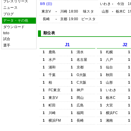
プレスリリース
8/9 (日)
いわき
-
今治
1
ニュース
東京V
-
川崎
18:00
味スタ
山形
-
栃木C
1
ブログ
長崎
-
京都
19:00
ピースタ
データ・その他
ダウンロード
順位表
toto
試合
J1
J2
選手
1
鹿島
1
清水
1
札幌
1
1
水戸
1
名古屋
1
八戸
1
1
浦和
1
京都
1
仙台
1
1
千葉
1
G大阪
1
秋田
1
1
柏
1
C大阪
1
山形
1
1
FC東京
1
神戸
1
いわき
1
1
東京V
1
岡山
1
栃木C
1
1
町田
1
広島
1
大宮
1
1
川崎
1
福岡
1
横浜FC
1
1
横浜FM
1
長崎
1
湘南
1