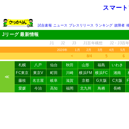
スマート
試合速報
ニュース
プレスリリース
ランキング
故障者
Jリーグ 最新情報
J1
J2
J3
J1百年構想
J2・J3百
2026年
1月
2月
3月
4月
5月
＜
8/4
5
6
札幌
八戸
仙台
秋田
山形
福島
いわき
FC東京
東京V
町田
川崎
横浜FM
横浜FC
湘南
≪
藤枝
名古屋
岐阜
滋賀
京都
G大阪
C大阪
愛媛
今治
高知
福岡
北九州
鳥栖
長崎