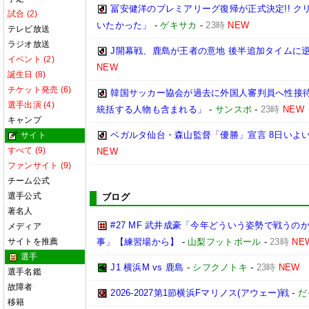
冨安健洋のプレミアリーグ復帰が正式決定!! 
試合 (2)
いたかった」
-
ゲキサカ
-
23時
NEW
テレビ放送
ラジオ放送
J開幕戦、鹿島が王者の意地 後半追加タイムに
イベント (2)
NEW
誕生日 (8)
チケット発売 (6)
韓国サッカー協会が過去に外国人審判員へ性接待
選手出演 (4)
統括する人物も含まれる」
-
サンスポ
-
23時
NEW
キャンプ
ベガルタ仙台・森山監督「優勝」宣言 8日いよい
サイト
すべて (9)
NEW
ファンサイト (9)
チーム公式
選手公式
ブログ
著名人
#27 MF 武井成豪「今年どういう姿勢で戦う
メディア
サイトを推薦
事」【練習場から】
-
山梨フットボール
-
23時
NE
選手
J1 横浜M vs 鹿島
-
シフクノトキ
-
23時
NEW
選手名鑑
故障者
2026-2027第1節横浜Fマリノス(アウェー)戦
-
だ
移籍