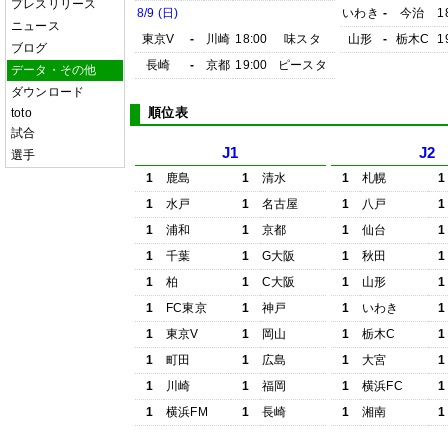
プレスリリース
8/9 (日)
いわき
-
今治
1
ニュース
東京V
-
川崎
18:00
味スタ
山形
-
栃木C
1
ブログ
長崎
-
京都
19:00
ピースタ
データ・その他
ダウンロード
順位表
toto
試合
J1
J2
選手
1
鹿島
1
清水
1
札幌
1
1
水戸
1
名古屋
1
八戸
1
1
浦和
1
京都
1
仙台
1
1
千葉
1
G大阪
1
秋田
1
1
柏
1
C大阪
1
山形
1
1
FC東京
1
神戸
1
いわき
1
1
東京V
1
岡山
1
栃木C
1
1
町田
1
広島
1
大宮
1
1
川崎
1
福岡
1
横浜FC
1
1
横浜FM
1
長崎
1
湘南
1