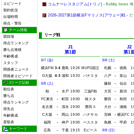
エピソード
コムナーレスタジアム(トリノ)
-
Kobby love
契約状況
2026-2027第1節横浜Fマリノス(アウェー)戦
-
だ
出場時間
得点・警告
チーム情報
リーグ戦
競技場
得点ランキング
J1
J2
勝ち点推移
第1節
第1
年齢構成
8/7 (金)
8/8 (土)
スタッフ
横浜FM
3-4
鹿島
19:26
MUFG国立
札幌
-
徳島
1
関係者ニュース
G大阪
4-3
浦和
19:33
パナスタ
八戸
-
富山
1
関係者エピソード
Jリーグ記録
8/8 (土)
藤枝
-
仙台
1
順位表
柏
-
水戸
19:00
三協F柏
大宮
-
新潟
1
勝ち点
FC東京
-
町田
19:00
味スタ
磐田
-
秋田
1
得点ランキング
名古屋
-
清水
19:00
豊田ス
大分
-
湘南
1
得失点
C大阪
-
岡山
19:00
ハナサカ
宮崎
-
横浜FC
1
年齢構成
星取表
福岡
-
神戸
19:00
ベススタ
鳥栖
-
甲府
1
キーワード
広島
-
千葉
19:15
Eピース
8/9 (日)