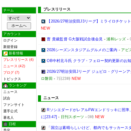
プレスリリース
チーム
【2026/27明治安田J3リーグ】ミライロチケ
NEW
アカウント
曺 貴裁監督 G大阪戦試合後会見
-
浦和レッズ
-
ログイン
新規登録
2026シーズンスタジアムグルメのご案内
-
アビ
新着情報
プレスリリース (4)
OB中村北斗氏 クラブ・フェロー契約更新のお
ニュース (42)
2026/27明治安田Jリーグ ジュビロ・グリー
ブログ (7)
ロ磐田
-
7日23時
NEW
トピックス
ランキング
ニュース
ニュース
試合
ファンサイト
RソシエダードがレアルFWエンドリッキに照準
選手公式
に[23:47]
-
日刊スポーツ
-
0時
NEW
著名人
日程
「国立は素晴らしいけど、都内でもサッカースタ
予定