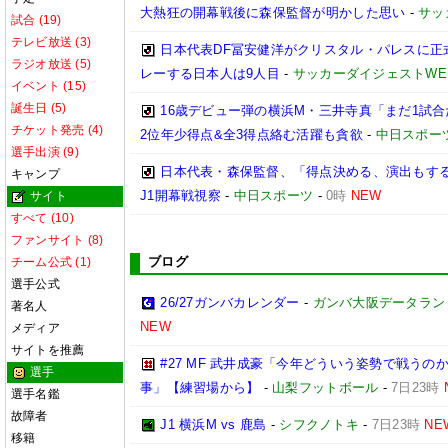
大熱狂の開幕戦後に森保監督が明かした思い
-
サッ
試合 (19)
テレビ放送 (3)
日本代表DF冨安健洋がクリスタル・パレスに正
ラジオ放送 (5)
レーする日本人は9人目
-
サッカーダイジェストWE
イベント (15)
誕生日 (5)
16歳デビュー弾の横浜M・三井寺真「まだ1試
チケット発売 (4)
2位年少得点&全3得点絡む活躍も貪欲
-
中日スポー
選手出演 (9)
日本代表・森保監督、「得点決める、演出もする」
キャンプ
J1開幕戦視察
-
中日スポーツ
-
0時
NEW
サイト
すべて (10)
ファンサイト (8)
ブログ
チーム公式 (1)
選手公式
26/27ガンバカレンダー
-
ガンバ大阪データランド(GA
著名人
NEW
メディア
サイトを推薦
#27 MF 武井成豪「今年どういう姿勢で戦う
選手
事」【練習場から】
-
山梨フットボール
-
7日23時
選手名鑑
故障者
J1 横浜M vs 鹿島
-
シフクノトキ
-
7日23時
NE
移籍