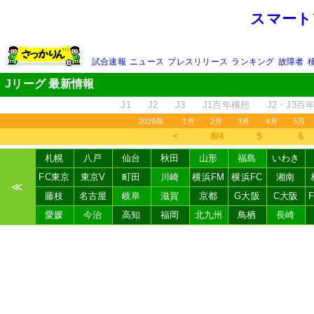
スマート
試合速報
ニュース
プレスリリース
ランキング
故障者
Jリーグ 最新情報
J1
J2
J3
J1百年構想
J2・J3百
2026年
1月
2月
3月
4月
5月
＜
8/4
5
6
札幌
八戸
仙台
秋田
山形
福島
いわき
FC東京
東京V
町田
川崎
横浜FM
横浜FC
湘南
≪
藤枝
名古屋
岐阜
滋賀
京都
G大阪
C大阪
愛媛
今治
高知
福岡
北九州
鳥栖
長崎