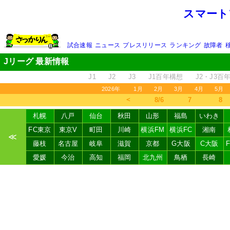
スマート
試合速報
ニュース
プレスリリース
ランキング
故障者
Jリーグ 最新情報
J1
J2
J3
J1百年構想
J2・J3百
2026年
1月
2月
3月
4月
5月
＜
8/6
7
8
札幌
八戸
仙台
秋田
山形
福島
いわき
FC東京
東京V
町田
川崎
横浜FM
横浜FC
湘南
≪
藤枝
名古屋
岐阜
滋賀
京都
G大阪
C大阪
愛媛
今治
高知
福岡
北九州
鳥栖
長崎