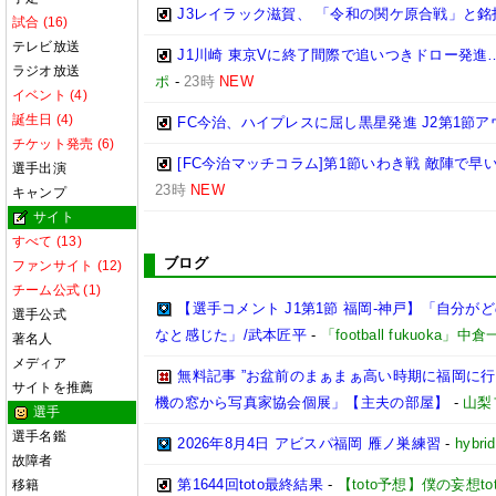
J3レイラック滋賀、 「令和の関ケ原合戦」と
試合 (16)
テレビ放送
J1川崎 東京Vに終了間際で追いつきドロー発
ラジオ放送
ポ
-
23時
NEW
イベント (4)
誕生日 (4)
FC今治、ハイプレスに屈し黒星発進 J2第1節ア
チケット発売 (6)
[FC今治マッチコラム]第1節いわき戦 敵陣で
選手出演
23時
NEW
キャンプ
サイト
すべて (13)
ブログ
ファンサイト (12)
チーム公式 (1)
【選手コメント J1第1節 福岡-神戸】「自分
選手公式
なと感じた」/武本匠平
-
「football fukuoka」中
著名人
メディア
無料記事 ”お盆前のまぁまぁ高い時期に福岡に
サイトを推薦
機の窓から写真家協会個展」【主夫の部屋】
-
山梨
選手
選手名鑑
2026年8月4日 アビスパ福岡 雁ノ巣練習
-
hybri
故障者
第1644回toto最終結果
-
【toto予想】僕の妄想tot
移籍