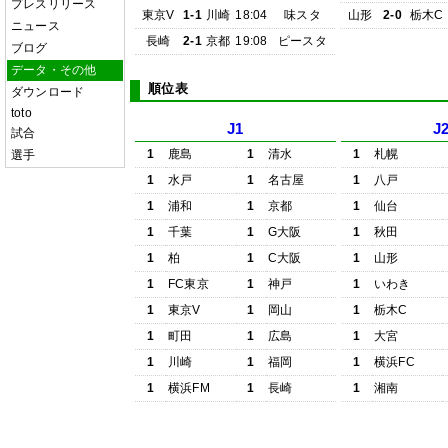
プレスリリース
東京V
1-1
川崎
18:04
味スタ
山形
2-0
栃木C
ニュース
長崎
2-1
京都
19:08
ピースタ
ブログ
データ・その他
順位表
ダウンロード
toto
J1
J
試合
1
鹿島
1
清水
1
札幌
選手
1
水戸
1
名古屋
1
八戸
1
浦和
1
京都
1
仙台
1
千葉
1
G大阪
1
秋田
1
柏
1
C大阪
1
山形
1
FC東京
1
神戸
1
いわき
1
東京V
1
岡山
1
栃木C
1
町田
1
広島
1
大宮
1
川崎
1
福岡
1
横浜FC
1
横浜FM
1
長崎
1
湘南