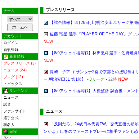
プレスリリース
チーム
【試合情報】8月29日(土)明治安田J1リーグ第4節
佐藤 瑠星 選手『PLAYER OF THE DAY』
アカウント
NEW
ログイン
新規登録
【8/9アウェイ福島戦】林田魁斗選手・佐野竜眞
新着情報
NEW
プレスリリース (3)
ニュース (24)
長崎、チアゴ サンタナ2発で京都との接戦制す!
ブログ (12)
ー:明治安田J1 第1節】
-
Jリーグ
-
22時
NEW
トピックス
ランキング
【8/9アウェイ福島戦】大嶽監督 試合後コメン
ニュース
試合
ファンサイト
ニュース
選手公式
「反則だろ」24歳日本代表FW、交代直後の超
著名人
ンかよ」圧巻のファーストプレーに相手ファンも恐
日程
予定