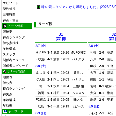
エピソード
味の素スタジアムから帰宅しました。(2026/08/0
契約状況
出場時間
得点・警告
リーグ戦
チーム情報
競技場
J1
J2
得点ランキング
第1節
第1
勝ち点推移
8/7 (金)
8/8 (土)
年齢構成
横浜FM
3-4
鹿島
19:26
MUFG国立
札幌
2-0
徳島
スタッフ
G大阪
4-3
浦和
19:33
パナスタ
八戸
2-0
富山
関係者ニュース
関係者エピソード
8/8 (土)
藤枝
2-0
仙台
Jリーグ記録
名古屋
0-1
清水
19:03
豊田ス
大宮
1-0
新潟
順位表
C大阪
2-1
岡山
19:03
ハナサカ
磐田
1-1
秋田
勝ち点
柏
2-1
水戸
19:04
三協F柏
宮崎
0-1
横浜FC
得点ランキング
福岡
0-1
神戸
19:04
ベススタ
大分
0-1
湘南
得失点
FC東京
1-5
町田
19:05
味スタ
鳥栖
2-0
甲府
年齢構成
星取表
広島
3-0
千葉
19:19
Eピース
8/9 (日)
キーワード
8/9 (日)
いわき
2-1
今治