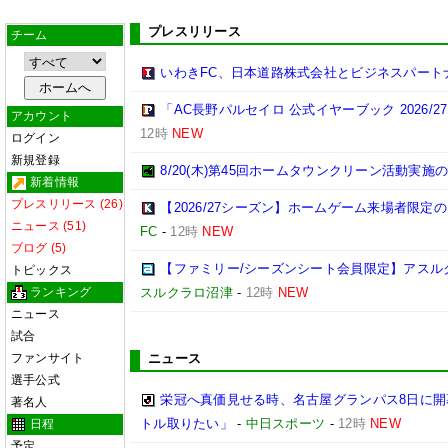
プレスリリース
チーム
いわきFC、日本道路株式会社とビジネスパート
「AC長野パルセイロ 公式イヤーブック 2026/
アカウント
12時
NEW
ログイン
新規登録
8/20(木)第45回ホームタウンクリーン活動実施
新着情報
プレスリリース (26)
【2026/27シーズン】ホームゲーム来場者限定の
ニュース (51)
FC
-
12時
NEW
ブログ (5)
【ファミリー/シーズンシート会員限定】アスル
トピックス
ランキング
スルクラロ沼津
-
12時
NEW
ニュース
試合
ファンサイト
ニュース
選手公式
栄冠へ真価見せる時、名古屋グランパス8日に開
著名人
トル取りたい」
-
中日スポーツ
-
12時
NEW
日程
予定