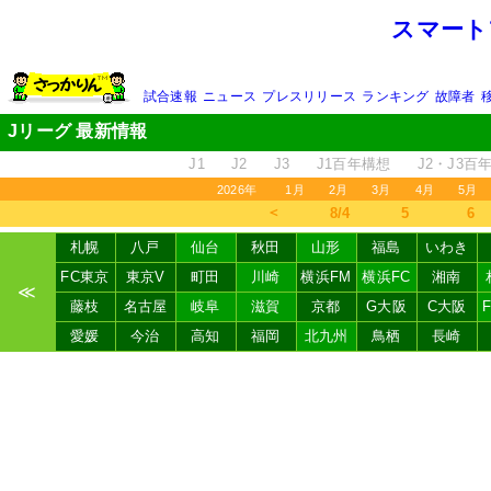
スマート
試合速報
ニュース
プレスリリース
ランキング
故障者
Jリーグ 最新情報
J1
J2
J3
J1百年構想
J2・J3百
2026年
1月
2月
3月
4月
5月
＜
8/4
5
6
札幌
八戸
仙台
秋田
山形
福島
いわき
FC東京
東京V
町田
川崎
横浜FM
横浜FC
湘南
≪
藤枝
名古屋
岐阜
滋賀
京都
G大阪
C大阪
愛媛
今治
高知
福岡
北九州
鳥栖
長崎