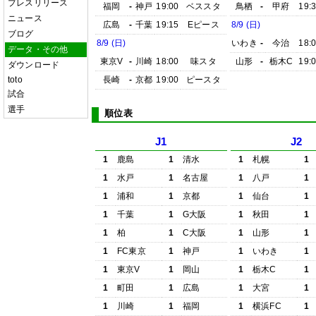
プレスリリース
福岡
-
神戸
19:00
ベススタ
鳥栖
-
甲府
19:
ニュース
広島
-
千葉
19:15
Eピース
8/9 (日)
ブログ
8/9 (日)
いわき
-
今治
18:
データ・その他
東京V
-
川崎
18:00
味スタ
山形
-
栃木C
19:
ダウンロード
toto
長崎
-
京都
19:00
ピースタ
試合
選手
順位表
J1
J2
1
鹿島
1
清水
1
札幌
1
1
水戸
1
名古屋
1
八戸
1
1
浦和
1
京都
1
仙台
1
1
千葉
1
G大阪
1
秋田
1
1
柏
1
C大阪
1
山形
1
1
FC東京
1
神戸
1
いわき
1
1
東京V
1
岡山
1
栃木C
1
1
町田
1
広島
1
大宮
1
1
川崎
1
福岡
1
横浜FC
1