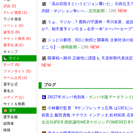
「高み目指すというビジョン響いた」元得点王ア
試合 (2)
共闘・ポジション争いへ
-
読売新聞
-
12時
NEW
テレビ放送 (1)
ラジオ放送
うぉ、マジか…? 鹿島の守護神・早川友基、超反
イベント (2)
か?」相手選手ドン引き→右手一本“スーパーセーブ”
誕生日 (8)
チケット発売 (6)
ジュビロ磐田、8日に秋田と開幕戦 古巣対決の
選手出演 (2)
どころ】
-
静岡新聞
-
12時
NEW
キャンプ
開幕戦へ期待 正確性に課題も 天皇杯県代表決定戦
サイト
すべて (8)
NEW
ファンサイト (5)
チーム公式 (2)
選手公式
ブログ
著名人
26/27年ガンバ色別表
-
ガンバ大阪データランド(GAM
メディア (1)
サイトを推薦
小林慶行監督「#サンフレッチェ広島 は1対1
選手
前貴之,飯田貴敬,マテウス インディオ,松村拓実,石尾陸
選手名鑑
生活SUPER 西部謙司WEBマガジン POWERED BY 
故障者
移籍