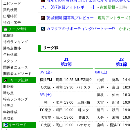
清水との開幕戦前日は非公開ながら冒頭のみが
エピソード
け。【8/7練習フォトレポート】
-
赤鯱新報
-
11時
契約状況
出場時間
茨城新聞 開幕戦プレビュー
-
鹿島アントラーズ
得点・警告
カマタマのサポーティングパートナー!?
-
かまた
チーム情報
競技場
得点ランキング
リーグ戦
勝ち点推移
年齢構成
J1
J2
スタッフ
第1節
第1節
関係者ニュース
8/7 (金)
8/8 (土)
関係者エピソード
横浜FM
-
鹿島
19:25
MUFG国立
札幌
-
徳島
14:
Jリーグ記録
順位表
G大阪
-
浦和
19:30
パナスタ
八戸
-
富山
18:
勝ち点
8/8 (土)
藤枝
-
仙台
18:
得点ランキング
柏
-
水戸
19:00
三協F柏
大宮
-
新潟
19:
得失点
FC東京
-
町田
19:00
味スタ
磐田
-
秋田
19:
年齢構成
名古屋
-
清水
19:00
豊田ス
大分
-
湘南
19:
星取表
キーワード
C大阪
-
岡山
19:00
ハナサカ
宮崎
-
横浜FC
19: