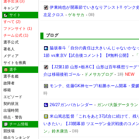
選手出演 (3)
伊東純也が開幕節でいきなりアシスト!! ゲン
キャンプ
左足クロス
-
ゲキサカ
-
0時
サイト
すべて (2)
ファンサイト (1)
ブログ
チーム公式 (1)
選手公式
脇坂泰斗「自分の責任は大きいんじゃないかなっ
著名人
1節 vs東京V【試合後コメント】【#無料公開】
-
「
メディア
サイトを推薦
【J2第1節 山形×栃木C】山形は百年構想リー
選手
介は移籍後初ゴール
-
ドメサカブログ
-
1時
NEW
選手名鑑
故障者
モンテ、佐藤GK神セーブ!粘勝ホーム開幕・愛媛
移籍
時
エピソード
契約状況
26/27ガンバカレンダー
-
ガンバ大阪データランド(GA
出場時間
米山篤志監督「これをあと37試合に続けて、残
得点・警告
いきたい」【J3開幕節 ツエーゲン金沢戦後のコメント】(
チーム情報
競技場
ン」鈴木康浩
-
0時
得点ランキング