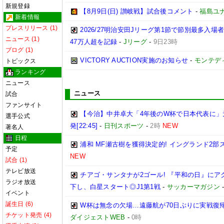
新規登録
【8月9日(日) 讃岐戦】試合後コメント
-
福島ユ
新着情報
プレスリリース (1)
2026/27明治安田Jリーグ第1節で節別最多入場
ニュース (1)
47万人超を記録
-
Jリーグ
-
9日23時
ブログ (1)
VICTORY AUCTION実施のお知らせ
-
モンテデ
トピックス
ランキング
ニュース
ニュース
試合
ファンサイト
【今治】中井卓大「4年後のW杯で日本代表に」
選手公式
発[22:45]
-
日刊スポーツ
-
2時
NEW
著名人
日程
浦和 MF瀬古樹を獲得決定的! イングランド2
予定
NEW
試合 (1)
テレビ放送
チアゴ・サンタナが2ゴール! 『平和の日』に
ラジオ放送
下し、白星スタート◎J1第1戦
-
サッカーマガジン
イベント
誕生日 (6)
W杯は無念の欠場…遠藤航が70日ぶりに実戦復帰
チケット発売 (4)
ダイジェストWEB
-
0時