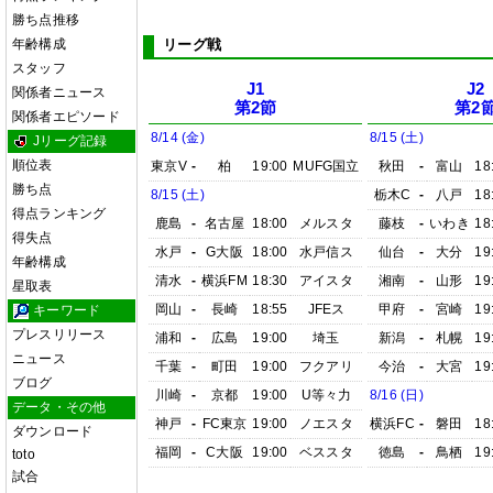
勝ち点推移
年齢構成
リーグ戦
スタッフ
J1
J2
関係者ニュース
第2節
第2
関係者エピソード
8/14 (金)
8/15 (土)
Jリーグ記録
順位表
東京V
-
柏
19:00
MUFG国立
秋田
-
富山
18
勝ち点
8/15 (土)
栃木C
-
八戸
18
得点ランキング
鹿島
-
名古屋
18:00
メルスタ
藤枝
-
いわき
18
得失点
水戸
-
G大阪
18:00
水戸信ス
仙台
-
大分
19
年齢構成
清水
-
横浜FM
18:30
アイスタ
湘南
-
山形
19
星取表
岡山
-
長崎
18:55
JFEス
甲府
-
宮崎
19
キーワード
プレスリリース
浦和
-
広島
19:00
埼玉
新潟
-
札幌
19
ニュース
千葉
-
町田
19:00
フクアリ
今治
-
大宮
19
ブログ
川崎
-
京都
19:00
U等々力
8/16 (日)
データ・その他
神戸
-
FC東京
19:00
ノエスタ
横浜FC
-
磐田
18
ダウンロード
福岡
-
C大阪
19:00
ベススタ
徳島
-
鳥栖
19
toto
試合