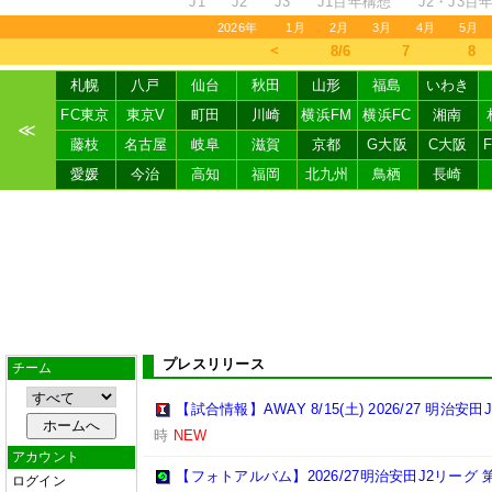
J1
J2
J3
J1百年構想
J2・J3百
2026年
1月
2月
3月
4月
5月
＜
8/6
7
8
札幌
八戸
仙台
秋田
山形
福島
いわき
FC東京
東京V
町田
川崎
横浜FM
横浜FC
湘南
≪
藤枝
名古屋
岐阜
滋賀
京都
G大阪
C大阪
愛媛
今治
高知
福岡
北九州
鳥栖
長崎
プレスリリース
チーム
【試合情報】AWAY 8/15(土) 2026/27 明治安田
時
NEW
アカウント
【フォトアルバム】2026/27明治安田J2リーグ 第
ログイン