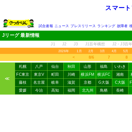
スマート
試合速報
ニュース
プレスリリース
ランキング
故障者
Jリーグ 最新情報
J1
J2
J3
J1百年構想
J2・J3百
2026年
1月
2月
3月
4月
5月
＜
8/6
7
8
札幌
八戸
仙台
秋田
山形
福島
いわき
FC東京
東京V
町田
川崎
横浜FM
横浜FC
湘南
≪
藤枝
名古屋
岐阜
滋賀
京都
G大阪
C大阪
愛媛
今治
高知
福岡
北九州
鳥栖
長崎