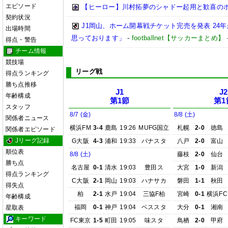
エピソード
【ヒーロー】川村拓夢のシャドー起用と歓喜の
契約状況
J1岡山、ホーム開幕戦チケット完売を発表 24
出場時間
思っております」
-
footballnet【サッカーまとめ】
得点・警告
チーム情報
競技場
リーグ戦
得点ランキング
勝ち点推移
J1
J2
年齢構成
第1節
第1
スタッフ
8/7 (金)
8/8 (土)
関係者ニュース
横浜FM
3-4
鹿島
19:26
MUFG国立
札幌
2-0
徳島
関係者エピソード
Jリーグ記録
G大阪
4-3
浦和
19:33
パナスタ
八戸
2-0
富山
順位表
8/8 (土)
藤枝
2-0
仙台
勝ち点
名古屋
0-1
清水
19:03
豊田ス
大宮
1-0
新潟
得点ランキング
C大阪
2-1
岡山
19:03
ハナサカ
磐田
1-1
秋田
得失点
柏
2-1
水戸
19:04
三協F柏
宮崎
0-1
横浜FC
年齢構成
福岡
0-1
神戸
19:04
ベススタ
大分
0-1
湘南
星取表
キーワード
FC東京
1-5
町田
19:05
味スタ
鳥栖
2-0
甲府