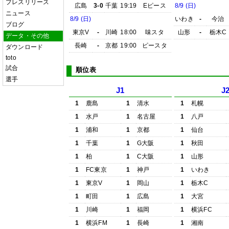
プレスリリース
広島
3-0
千葉
19:19
Eピース
8/9 (日)
ニュース
8/9 (日)
いわき
-
今治
ブログ
東京V
-
川崎
18:00
味スタ
山形
-
栃木C
データ・その他
長崎
-
京都
19:00
ピースタ
ダウンロード
toto
試合
順位表
選手
J1
J
1
鹿島
1
清水
1
札幌
1
水戸
1
名古屋
1
八戸
1
浦和
1
京都
1
仙台
1
千葉
1
G大阪
1
秋田
1
柏
1
C大阪
1
山形
1
FC東京
1
神戸
1
いわき
1
東京V
1
岡山
1
栃木C
1
町田
1
広島
1
大宮
1
川崎
1
福岡
1
横浜FC
1
横浜FM
1
長崎
1
湘南