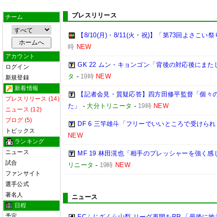
プレスリリース
チーム
【8/10(月)・8/11(火・祝)】「第73回よさこ
時
NEW
アカウント
GK 22 ムン・キョンゴン「背後の対応後にま
ログイン
タ
-
19時
NEW
新規登録
新着情報
【記者会見・質疑応答】四方田修平監督「個々
プレスリリース (14)
た」
-
大分トリニータ
-
19時
NEW
ニュース (12)
ブログ (5)
DF 6 三竿雄斗「フリーでいいところで受けら
トピックス
NEW
ランキング
ニュース
MF 19 林田滉也「相手のプレッシャーを強く
試合
リニータ
-
19時
NEW
ファンサイト
選手公式
著名人
ニュース
日程
予定
FCふじざくら山梨 リーグ再開をPR 「最後に