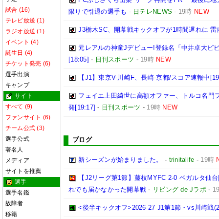
試合 (16)
限りで引退の選手も
-
日テレNEWS
-
19時
NEW
テレビ放送 (1)
J3栃木SC、開幕戦キックオフが1時間遅れに 
ラジオ放送 (1)
イベント (4)
元レアルの神童Jデビュー!登録名「中井卓大ピ
誕生日 (4)
[18:05]
-
日刊スポーツ
-
19時
NEW
チケット発売 (6)
選手出演
【J1】東京V-川崎F、長崎-京都/スコア速報中[19:
キャンプ
フェイエ上田綺世に高額オファー、トルコ名門
サイト
すべて (9)
発[19:17]
-
日刊スポーツ
-
19時
NEW
ファンサイト (6)
チーム公式 (3)
選手公式
ブログ
著名人
新シーズンが始まりました。
-
trinitalife
-
19時
メディア
サイトを推薦
【J2リーグ第1節】藤枝MYFC 2-0 ベガルタ
選手
れでも届かなかった開幕戦
-
リビング de Jラボ
-
1
選手名鑑
故障者
<後半キックオフ>2026-27 J1第1節・vs川崎戦(202
移籍