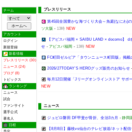
プレスリリース
チーム
第45回全国豊かな海づくり大会～魚庭(なにわ)
ソ大阪
-
13時
NEW
アカウント
【アビスパ福岡 × SAIBU LAND × doco
ログイン
せ
-
アビスパ福岡
-
13時
NEW
新規登録
新着情報
FC町田ゼルビア「タウンニュース町田版」掲載
プレスリリース (30)
ニュース (24)
2026/27TODAY’S HEROグッズ販売のお知らせ
ブログ (8)
毎月12日開催「Jリーグオンラインストア サポ
トピックス
ランキング
NEW
ニュース
試合
ファンサイト
ニュース
選手公式
ジュビロ磐田 DF甲斐が骨折、全治3カ月
-
静岡
著名人
日程
【8月8日】藤枝vs仙台のテレビ放送/ネット配信
予定