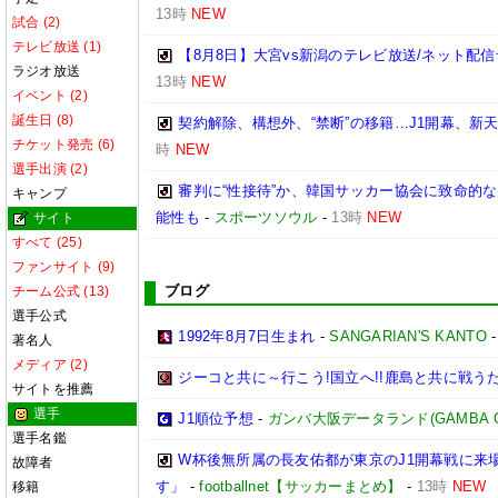
13時
NEW
試合 (2)
テレビ放送 (1)
【8月8日】大宮vs新潟のテレビ放送/ネット配信
ラジオ放送
13時
NEW
イベント (2)
誕生日 (8)
契約解除、構想外、“禁断”の移籍…J1開幕、新
チケット発売 (6)
時
NEW
選手出演 (2)
審判に“性接待”か、韓国サッカー協会に致命的
キャンプ
能性も
-
スポーツソウル
-
13時
NEW
サイト
すべて (25)
ファンサイト (9)
ブログ
チーム公式 (13)
選手公式
1992年8月7日生まれ
-
SANGARIAN'S KANTO
著名人
メディア (2)
ジーコと共に～行こう!国立へ!!鹿島と共に戦うため
サイトを推薦
選手
J1順位予想
-
ガンバ大阪データランド(GAMBA OSAK
選手名鑑
W杯後無所属の長友佑都が東京のJ1開幕戦に来
故障者
す」
-
footballnet【サッカーまとめ】
-
13時
NEW
移籍