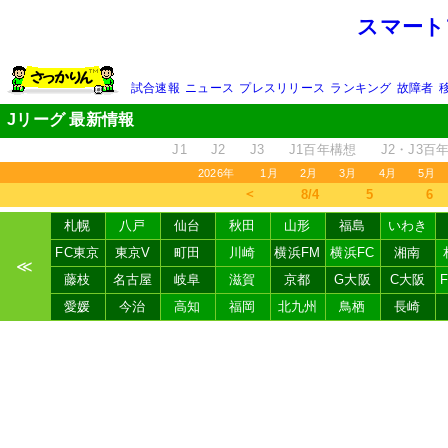
スマート
試合速報
ニュース
プレスリリース
ランキング
故障者
Jリーグ 最新情報
J1
J2
J3
J1百年構想
J2・J3百
2026年
1月
2月
3月
4月
5月
＜
8/4
5
6
札幌
八戸
仙台
秋田
山形
福島
いわき
FC東京
東京V
町田
川崎
横浜FM
横浜FC
湘南
≪
藤枝
名古屋
岐阜
滋賀
京都
G大阪
C大阪
愛媛
今治
高知
福岡
北九州
鳥栖
長崎