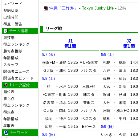
エピソード
沖縄「三竹寿」
-
Tokyo Junky Life
-
12時
契約状況
出場時間
得点・警告
リーグ戦
チーム情報
競技場
J1
J2
得点ランキング
第1節
第1節
勝ち点推移
8/7 (金)
8/8 (土)
年齢構成
横浜FM
-
鹿島
19:25
MUFG国立
札幌
-
徳島
14:
スタッフ
G大阪
-
浦和
19:30
パナスタ
八戸
-
富山
18:
関係者ニュース
関係者エピソード
8/8 (土)
藤枝
-
仙台
18:
Jリーグ記録
柏
-
水戸
19:00
三協F柏
大宮
-
新潟
19:
順位表
FC東京
-
町田
19:00
味スタ
磐田
-
秋田
19:
勝ち点
名古屋
-
清水
19:00
豊田ス
大分
-
湘南
19:
得点ランキング
C大阪
-
岡山
19:00
ハナサカ
宮崎
-
横浜FC
19:
得失点
福岡
-
神戸
19:00
ベススタ
鳥栖
-
甲府
19:
年齢構成
星取表
広島
-
千葉
19:15
Eピース
8/9 (日)
キーワード
8/9 (日)
いわき
-
今治
18: