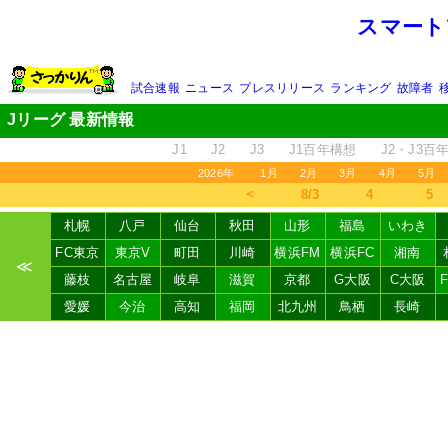
スマート
試合速報
ニュース
プレスリリース
ランキング
故障者
Jリーグ 最新情報
J1
J2
J3
J1百年構想
J2・J3百
2026年
1月
2月
3月
4月
5月
＜
8/3
4
5
札幌
八戸
仙台
秋田
山形
福島
いわき
FC東京
東京V
町田
川崎
横浜FM
横浜FC
湘南
≪
藤枝
名古屋
岐阜
滋賀
京都
G大阪
C大阪
愛媛
今治
高知
福岡
北九州
鳥栖
長崎