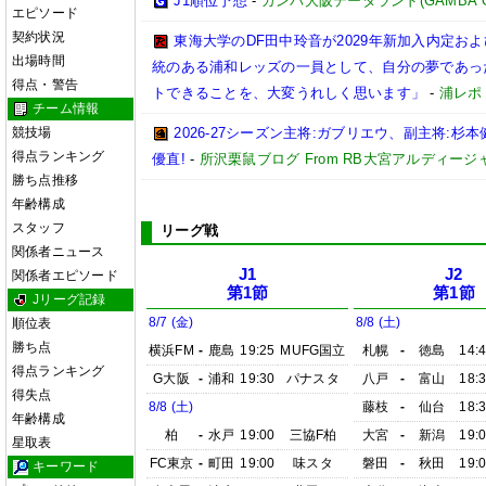
J1順位予想
-
ガンバ大阪データランド(GAMBA OSAK
エピソード
契約状況
東海大学のDF田中玲音が2029年新加入内定お
出場時間
統のある浦和レッズの一員として、自分の夢であっ
得点・警告
トできることを、大変うれしく思います」
-
浦レポ
チーム情報
競技場
2026-27シーズン主将:ガブリエウ、副主将:
得点ランキング
優直!
-
所沢栗鼠ブログ From RB大宮アルディージ
勝ち点推移
年齢構成
スタッフ
リーグ戦
関係者ニュース
J1
J2
関係者エピソード
第1節
第1節
Jリーグ記録
8/7 (金)
8/8 (土)
順位表
勝ち点
横浜FM
-
鹿島
19:25
MUFG国立
札幌
-
徳島
14:
得点ランキング
G大阪
-
浦和
19:30
パナスタ
八戸
-
富山
18:
得失点
8/8 (土)
藤枝
-
仙台
18:
年齢構成
柏
-
水戸
19:00
三協F柏
大宮
-
新潟
19:
星取表
FC東京
-
町田
19:00
味スタ
磐田
-
秋田
19:
キーワード