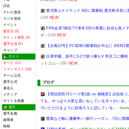
試合
鹿児島ユナイテッド 8日に開幕戦 鹿児島市長に
テレビ放送
12時
NEW
ラジオ放送
イベント
FIFA会長?留任?で来年3月の再選に自信も英
誕生日 (5)
ポ
-
12時
NEW
チケット発売 (3)
選手出演 (5)
【台風13号】FC琉球の開幕戦が中止に 8月8日
キャンプ
日章学園、昌平に3-2で競り勝ちV 帝京三に勝
サイト
すべて (11)
ットコム
-
12時
NEW
ファンサイト (10)
チーム公式
選手公式
ブログ
著名人
【明治安田J3リーグ第1節 vs 相模原】試合
メディア
サイトを推薦
ても、やっぱり大変な思いをしている方々がいる。
選手
でいただけるように頑張ろうと話している」
-
kuma
選手名鑑
鹿島など軸に優勝争い 移行シーズン、7日に開
故障者
移籍