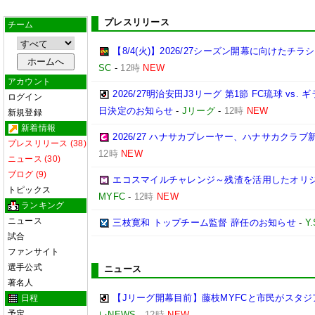
プレスリリース
チーム
【8/4(火)】2026/27シーズン開幕に向けたチ
SC
-
12時
NEW
アカウント
2026/27明治安田J3リーグ 第1節 FC琉球 v
ログイン
日決定のお知らせ
-
Jリーグ
-
12時
NEW
新規登録
新着情報
2026/27 ハナサカプレーヤー、ハナサカクラ
プレスリリース (38)
12時
NEW
ニュース (30)
ブログ (9)
エコスマイルチャレンジ～残渣を活用したオリ
トピックス
MYFC
-
12時
NEW
ランキング
ニュース
三枝寛和 トップチーム監督 辞任のお知らせ
-
Y
試合
ファンサイト
選手公式
ニュース
著名人
【Jリーグ開幕目前】藤枝MYFCと市民がスタジア
日程
予定
レNEWS
-
12時
NEW