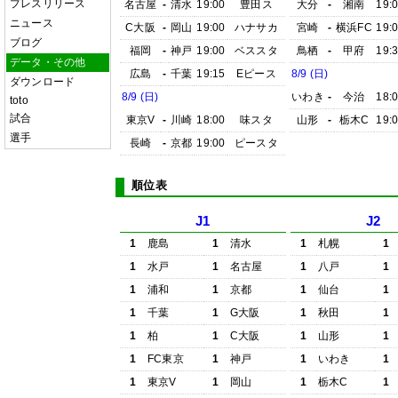
プレスリリース
名古屋
-
清水
19:00
豊田ス
大分
-
湘南
19:
ニュース
C大阪
-
岡山
19:00
ハナサカ
宮崎
-
横浜FC
19:
ブログ
福岡
-
神戸
19:00
ベススタ
鳥栖
-
甲府
19:
データ・その他
広島
-
千葉
19:15
Eピース
8/9 (日)
ダウンロード
8/9 (日)
いわき
-
今治
18:
toto
試合
東京V
-
川崎
18:00
味スタ
山形
-
栃木C
19:
選手
長崎
-
京都
19:00
ピースタ
順位表
J1
J2
1
鹿島
1
清水
1
札幌
1
1
水戸
1
名古屋
1
八戸
1
1
浦和
1
京都
1
仙台
1
1
千葉
1
G大阪
1
秋田
1
1
柏
1
C大阪
1
山形
1
1
FC東京
1
神戸
1
いわき
1
1
東京V
1
岡山
1
栃木C
1