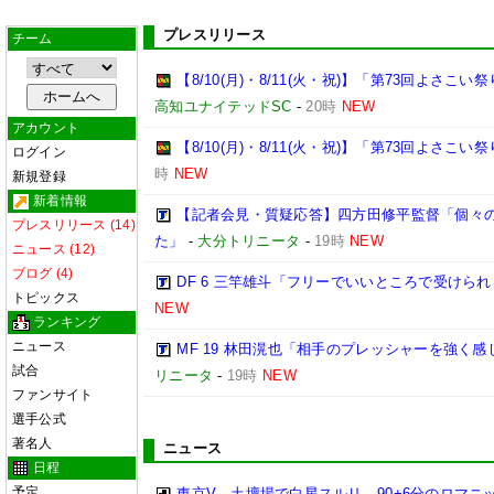
プレスリリース
チーム
【8/10(月)・8/11(火・祝)】「第73回よさ
高知ユナイテッドSC
-
20時
NEW
アカウント
【8/10(月)・8/11(火・祝)】「第73回よさこ
ログイン
時
NEW
新規登録
新着情報
【記者会見・質疑応答】四方田修平監督「個々
プレスリリース (14)
た」
-
大分トリニータ
-
19時
NEW
ニュース (12)
ブログ (4)
DF 6 三竿雄斗「フリーでいいところで受けら
トピックス
NEW
ランキング
ニュース
MF 19 林田滉也「相手のプレッシャーを強く
試合
リニータ
-
19時
NEW
ファンサイト
選手公式
著名人
ニュース
日程
予定
東京V、土壇場で白星スルリ…90+6分のロマニ