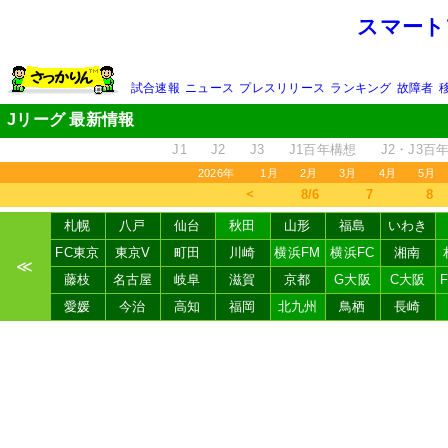
スマート
試合速報
ニュース
プレスリリース
ランキング
故障者
Jリーグ 最新情報
J1
J2
J3
J1百年構想
J2・J3百
2026年
1月
2月
3月
4月
5月
＜
8/6
7
8
札幌
八戸
仙台
秋田
山形
福島
いわき
FC東京
東京V
町田
川崎
横浜FM
横浜FC
湘南
≪
藤枝
名古屋
岐阜
滋賀
京都
G大阪
C大阪
愛媛
今治
高知
福岡
北九州
鳥栖
長崎