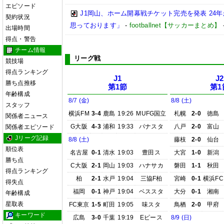
エピソード
J1岡山、ホーム開幕戦チケット完売を発表 24
契約状況
思っております」
-
footballnet【サッカーまとめ】
出場時間
得点・警告
チーム情報
リーグ戦
競技場
得点ランキング
J1
J2
勝ち点推移
第1節
第1
年齢構成
8/7 (金)
8/8 (土)
スタッフ
横浜FM
3-4
鹿島
19:26
MUFG国立
札幌
2-0
徳島
関係者ニュース
G大阪
4-3
浦和
19:33
パナスタ
八戸
2-0
富山
関係者エピソード
Jリーグ記録
8/8 (土)
藤枝
2-0
仙台
順位表
名古屋
0-1
清水
19:03
豊田ス
大宮
1-0
新潟
勝ち点
C大阪
2-1
岡山
19:03
ハナサカ
磐田
1-1
秋田
得点ランキング
柏
2-1
水戸
19:04
三協F柏
宮崎
0-1
横浜FC
得失点
福岡
0-1
神戸
19:04
ベススタ
大分
0-1
湘南
年齢構成
星取表
FC東京
1-5
町田
19:05
味スタ
鳥栖
2-0
甲府
キーワード
広島
3-0
千葉
19:19
Eピース
8/9 (日)