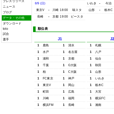
プレスリリース
8/9 (日)
いわき
-
今治
ニュース
東京V
-
川崎
18:00
味スタ
山形
-
栃木C
ブログ
長崎
-
京都
19:00
ピースタ
データ・その他
ダウンロード
順位表
toto
試合
J1
J
選手
1
鹿島
1
清水
1
札幌
1
水戸
1
名古屋
1
八戸
1
浦和
1
京都
1
仙台
1
千葉
1
G大阪
1
秋田
1
柏
1
C大阪
1
山形
1
FC東京
1
神戸
1
いわき
1
東京V
1
岡山
1
栃木C
1
町田
1
広島
1
大宮
1
川崎
1
福岡
1
横浜FC
1
横浜FM
1
長崎
1
湘南