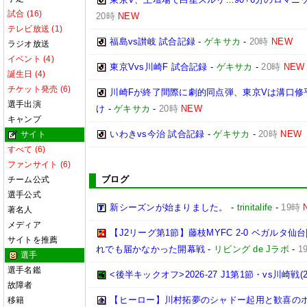
試合 (16)
20時
NEW
テレビ放送 (1)
福島vs讃岐 試合記録
-
ゲキサカ
-
20時
NEW
ラジオ放送
イベント (4)
東京Vvs川崎F 試合記録
-
ゲキサカ
-
20時
NEW
誕生日 (4)
チケット発売 (6)
川崎Fが終了間際に劇的同点弾、東京Vは溝口修
選手出演
け
-
ゲキサカ
-
20時
NEW
キャンプ
いわきvs今治 試合記録
-
ゲキサカ
-
20時
NEW
サイト
すべて (6)
ファンサイト (6)
ブログ
チーム公式
選手公式
新シーズンが始まりました。
-
trinitalife
-
19時
著名人
メディア
【J2リーグ第1節】藤枝MYFC 2-0 ベガルタ
サイトを推薦
れでも届かなかった開幕戦
-
リビング de Jラボ
-
1
選手
選手名鑑
<後半キックオフ>2026-27 J1第1節・vs川崎戦(202
故障者
【ヒーロー】川村拓夢のシャドー起用と歓喜の
移籍