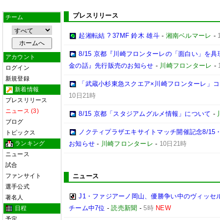
プレスリリース
チーム
起湘転結 ? 37MF 鈴木 雄斗
-
湘南ベルマーレ
-
8/15 京都『川崎フロンターレの「面白い」を
アカウント
金の話』先行販売のお知らせ
-
川崎フロンターレ
-
ログイン
新規登録
「武蔵小杉東急スクエア×川崎フロンターレ」
新着情報
10日21時
プレスリリース
ニュース (3)
8/15 京都「スタジアムグルメ情報」について
-
ブログ
ノクティプラザエキサイトマッチ開催記念8/15
トピックス
ランキング
お知らせ
-
川崎フロンターレ
-
10日21時
ニュース
試合
ファンサイト
ニュース
選手公式
J1・ファジアーノ岡山、優勝争い中のヴィッセル
著名人
チーム中7位
-
読売新聞
-
5時
NEW
日程
予定