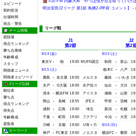
#10 FW 内藤大和「やっぱ僕が点を取っていけば
エピソード
明治安田J2リーグ 第1節 鳥栖2-0甲府 コメント】
-
契約状況
出場時間
得点・警告
リーグ戦
チーム情報
競技場
J1
J2
得点ランキング
第2節
第2
勝ち点推移
8/14 (金)
8/15 (土)
年齢構成
東京V
-
柏
19:00
MUFG国立
秋田
-
富山
18
スタッフ
8/15 (土)
栃木C
-
八戸
18
関係者ニュース
関係者エピソード
鹿島
-
名古屋
18:00
メルスタ
藤枝
-
いわき
18
Jリーグ記録
水戸
-
G大阪
18:00
水戸信ス
仙台
-
大分
19
順位表
清水
-
横浜FM
18:30
アイスタ
湘南
-
山形
19
勝ち点
岡山
-
長崎
18:55
JFEス
甲府
-
宮崎
19
得点ランキング
浦和
-
広島
19:00
埼玉
新潟
-
札幌
19
得失点
千葉
-
町田
19:00
フクアリ
今治
-
大宮
19
年齢構成
星取表
川崎
-
京都
19:00
U等々力
8/16 (日)
キーワード
神戸
-
FC東京
19:00
ノエスタ
横浜FC
-
磐田
18