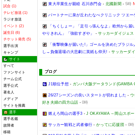
東大卒業生が親睦 石川赤門会
-
北國新聞
-
5時
試合 (1)
テレビ放送 (1)
パートナーに泉が丘わたなべクリニック ツエー
ラジオ放送
イベント (2)
「ちくしょー」「足引っ張んなよ」欧州から届い
誕生日 (6)
やりきれん」「強欲すぎや」
-
サッカーダイジェス
チケット発売 (5)
「衝撃映像が届いた!」ゴールを決めたブラジル人
選手出演
し→負傷退場の大悲劇に英紙も仰天!
-
サッカーダイ
キャンプ
サイト
すべて
ブログ
ファンサイト
チーム公式
J1順位予想
-
ガンバ大阪データランド(GAMBA OSAK
選手公式
著名人
26/27シーズンの良いスタートが切れました
-
ウ
メディア
好き夫婦の四方山話
-
0時
サイトを推薦
選手
燃えろ岡山の選手3
-
J OKAYAMA ～岡山ス
選手名鑑
サッカー観戦と武者修行
-
かってに応援団
-
0時
故障者
移籍