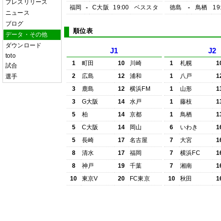
プレスリリース
福岡
-
C大阪
19:00
ベススタ
徳島
-
鳥栖
19
ニュース
ブログ
順位表
データ・その他
ダウンロード
J1
J2
toto
1
町田
10
川崎
1
札幌
1
試合
2
広島
12
浦和
1
八戸
1
選手
3
鹿島
12
横浜FM
1
山形
1
3
G大阪
14
水戸
1
藤枝
1
5
柏
14
京都
1
鳥栖
1
5
C大阪
14
岡山
6
いわき
1
5
長崎
17
名古屋
7
大宮
1
8
清水
17
福岡
7
横浜FC
1
8
神戸
19
千葉
7
湘南
1
10
東京V
20
FC東京
10
秋田
1