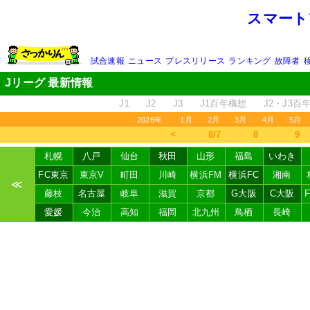
スマート
試合速報
ニュース
プレスリリース
ランキング
故障者
Jリーグ 最新情報
J1
J2
J3
J1百年構想
J2・J3百
2026年
1月
2月
3月
4月
5月
＜
8/7
8
9
札幌
八戸
仙台
秋田
山形
福島
いわき
FC東京
東京V
町田
川崎
横浜FM
横浜FC
湘南
≪
藤枝
名古屋
岐阜
滋賀
京都
G大阪
C大阪
愛媛
今治
高知
福岡
北九州
鳥栖
長崎