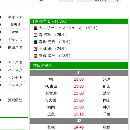
0
ギオンス
HAPPY BIRTHDAY !
0
長野U
カルリーニョス ジュニオ
（32才）
0
Axis
森 侑里
（26才）
0
ギケンス
森田 晃樹
（26才）
0
白波スタ
上林 豪
（24才）
安藤 陸登
（20才）
0
とうスタ
本日の試合
0
ハトスタ
J1
0
カンセキ
柏
19:00
水戸
0
ニンスタ
FC東京
19:00
町田
名古屋
19:00
清水
0
沖縄県陸
C大阪
19:00
岡山
福岡
19:00
神戸
広島
19:15
千葉
J2
札幌
14:45
徳島