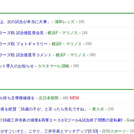
は、次の試合が本当に大事」
-
浦和レッズ
-
1時
ントラーズ戦 試合後監督会見
-
横浜F・マリノス
-
1時
ントラーズ戦 フォトギャラリー
-
横浜F・マリノス
-
0時
ントラーズ戦 試合後選手コメント
-
横浜F・マリノス
-
0時
ケット導入のお知らせ
-
カマタマーレ讃岐
-
0時
ール持ち主導権確保を
-
北日本新聞
-
4時
NEW
寺眞を絶賛「16歳の子が、と言ったら失礼ですね」
-
東スポ
-
2時
狂!16歳三井寺眞の偉業&両軍エースが2ゴール&試合終了間際の逆転劇!
-
Goa
すごいぞと」ニヤリ、三井寺眞とマッチアップ[0:53]
-
日刊スポーツ
-
1