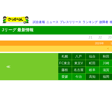
試合速報
ニュース
プレスリリース
ランキング
故障者
Jリーグ 最新情報
J1
J2
J3
2026年
＜
札幌
八戸
仙台
秋田
FC東京
東京V
町田
川崎
≪
藤枝
名古屋
岐阜
滋賀
愛媛
今治
高知
福岡