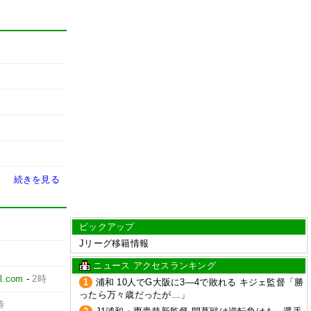
続きを見る
ピックアップ
Jリーグ移籍情報
ニュース アクセスランキング
l.com
-
2時
1
浦和 10人でG大阪に3―4で敗れる キジェ監督「勝
ったら万々歳だったが…」
時