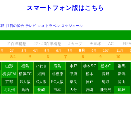
スマートフォン版はこちら
移籍
注目の試合
テレビ
toto
トラベル
スケジュール
J1百年構想
J2・J3百年構想
Jカップ
天皇杯
ACL
FI
8月
1月
2月
3月
4月
5月
6月
7月
9月
10月
11月
7
8/4
5
6
8
9
10
山形
福島
いわき
鹿島
水戸
栃木SC
栃木C
群馬
横浜FM
横浜FC
湘南
相模原
甲府
松本
長野
新潟
京都
G大阪
C大阪
FC大阪
奈良
神戸
鳥取
岡山
北九州
鳥栖
長崎
熊本
大分
宮崎
鹿児島
琉球