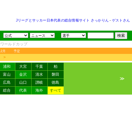
Jリーグとサッカー日本代表の総合情報サイト さっかりん
-
ゲストさん
FAワールドカップ
12月
予定
＞
浦和
大宮
千葉
柏
富山
金沢
清水
磐田
≫
広島
山口
讃岐
徳島
総合
代表
海外
すべて