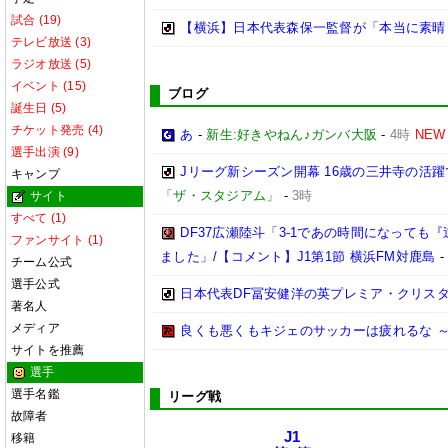
試合 (19)
【横浜】日本代表森保一監督が「本当に素晴らし
テレビ放送 (3)
ラジオ放送 (5)
イベント (15)
ブログ
誕生日 (5)
チケット発売 (4)
あ
-
新生:好きやねん♪ガンバ大阪
-
4時
NEW
選手出演 (9)
Jリーグ新シーズン開幕 16歳の三井寺の活
キャンプ
「ザ・スタジアム」
-
3時
サイト
すべて (1)
DF37広瀬陸斗「3-1であの時間になって
ファンサイト (1)
ました」/【コメント】J1第1節 横浜FM対鹿島
チーム公式
選手公式
日本代表DF冨安健洋の英プレミア・クリス
著名人
メディア
良くも悪くもキジェのサッカーは疲れるな ～
サイトを推薦
選手
選手名鑑
リーグ戦
故障者
J1
移籍