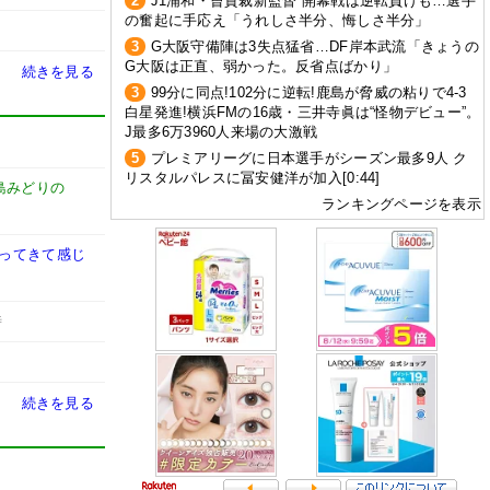
2
J1浦和・曺貴裁新監督 開幕戦は逆転負けも…選手
の奮起に手応え「うれしさ半分、悔しさ半分」
3
G大阪守備陣は3失点猛省…DF岸本武流「きょうの
G大阪は正直、弱かった。反省点ばかり」
続きを見る
3
99分に同点!102分に逆転!鹿島が脅威の粘りで4-3
白星発進!横浜FMの16歳・三井寺眞は“怪物デビュー”。
J最多6万3960人来場の大激戦
5
プレミアリーグに日本選手がシーズン最多9人 ク
リスタルパレスに冨安健洋が加入[0:44]
島みどりの
ランキングページを表示
戻ってきて感じ
時
続きを見る