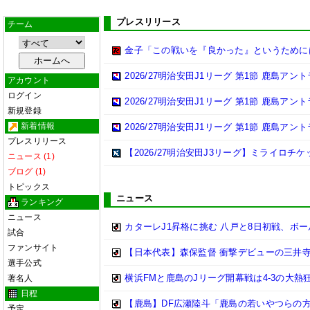
プレスリリース
チーム
金子「この戦いを『良かった』というために
2026/27明治安田J1リーグ 第1節 鹿島ア
アカウント
ログイン
2026/27明治安田J1リーグ 第1節 鹿島ア
新規登録
新着情報
2026/27明治安田J1リーグ 第1節 鹿島ア
プレスリリース
【2026/27明治安田J3リーグ】ミライロチ
ニュース (1)
ブログ (1)
トピックス
ニュース
ランキング
ニュース
カターレJ1昇格に挑む 八戸と8日初戦、ボ
試合
ファンサイト
【日本代表】森保監督 衝撃デビューの三井
選手公式
横浜FMと鹿島のJリーグ開幕戦は4-3の大熱
著名人
日程
【鹿島】DF広瀬陸斗「鹿島の若いやつらの方が
予定