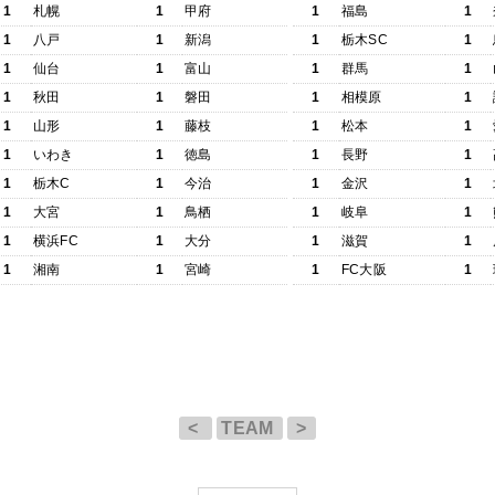
1
札幌
1
甲府
1
福島
1
1
八戸
1
新潟
1
栃木SC
1
1
仙台
1
富山
1
群馬
1
1
秋田
1
磐田
1
相模原
1
1
山形
1
藤枝
1
松本
1
1
いわき
1
徳島
1
長野
1
1
栃木C
1
今治
1
金沢
1
1
大宮
1
鳥栖
1
岐阜
1
1
横浜FC
1
大分
1
滋賀
1
1
湘南
1
宮崎
1
FC大阪
1
<
TEAM
>