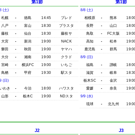
第1節
第1節
8 (土)
8/8 (土)
札幌
-
徳島
14:45
プレド
相模原
-
熊本
18:0
八戸
-
富山
18:30
プラスタ
長野
-
山口
18:0
藤枝
-
仙台
18:30
藤枝サ
鳥取
-
FC大阪
19:0
大宮
-
新潟
19:00
NACK
高知
-
松本
19:0
磐田
-
秋田
19:00
ヤマハ
鹿児島
-
群馬
19:0
大分
-
湘南
19:00
クラド
8/9 (日)
宮崎
-
横浜FC
19:00
いちご
福島
-
讃岐
18:0
鳥栖
-
甲府
19:30
駅スタ
滋賀
-
岐阜
18:3
9 (日)
栃木SC
-
金沢
19:0
いわき
-
今治
18:00
ハワスタ
愛媛
-
奈良
19:0
山形
-
栃木C
19:00
NDスタ
9/9 (水)
琉球
-
北九州
19:0
J2
J3