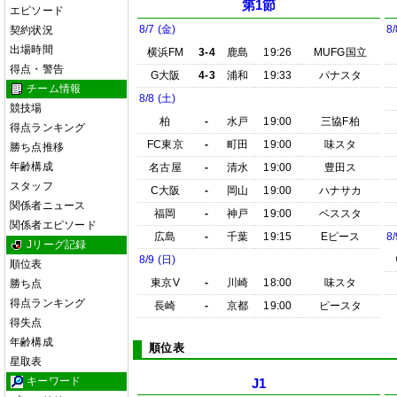
第1節
エピソード
8/7 (金)
8/
契約状況
出場時間
横浜FM
3-4
鹿島
19:26
MUFG国立
得点・警告
G大阪
4-3
浦和
19:33
パナスタ
チーム情報
8/8 (土)
競技場
柏
-
水戸
19:00
三協F柏
得点ランキング
FC東京
-
町田
19:00
味スタ
勝ち点推移
年齢構成
名古屋
-
清水
19:00
豊田ス
スタッフ
C大阪
-
岡山
19:00
ハナサカ
関係者ニュース
福岡
-
神戸
19:00
ベススタ
関係者エピソード
広島
-
千葉
19:15
Eピース
8/
Jリーグ記録
8/9 (日)
順位表
東京V
-
川崎
18:00
味スタ
勝ち点
得点ランキング
長崎
-
京都
19:00
ピースタ
得失点
年齢構成
順位表
星取表
キーワード
J1