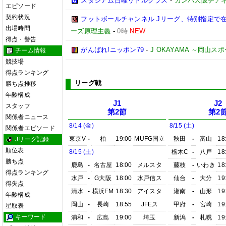
スタジアム日曜リトルクラス
-
ガンバ大阪チア
エピソード
契約状況
フットボールチャンネル Jリーグ、特別指定で
出場時間
ーズ原理主義
-
0時
NEW
得点・警告
がんばれ!ニッポン79
-
J OKAYAMA ～岡山
チーム情報
競技場
得点ランキング
リーグ戦
勝ち点推移
年齢構成
J1
J2
スタッフ
第2節
第2
関係者ニュース
8/14 (金)
8/15 (土)
関係者エピソード
東京V
-
柏
19:00
MUFG国立
秋田
-
富山
18
Jリーグ記録
順位表
8/15 (土)
栃木C
-
八戸
18
勝ち点
鹿島
-
名古屋
18:00
メルスタ
藤枝
-
いわき
18
得点ランキング
水戸
-
G大阪
18:00
水戸信ス
仙台
-
大分
19
得失点
清水
-
横浜FM
18:30
アイスタ
湘南
-
山形
19
年齢構成
岡山
-
長崎
18:55
JFEス
甲府
-
宮崎
19
星取表
キーワード
浦和
-
広島
19:00
埼玉
新潟
-
札幌
19