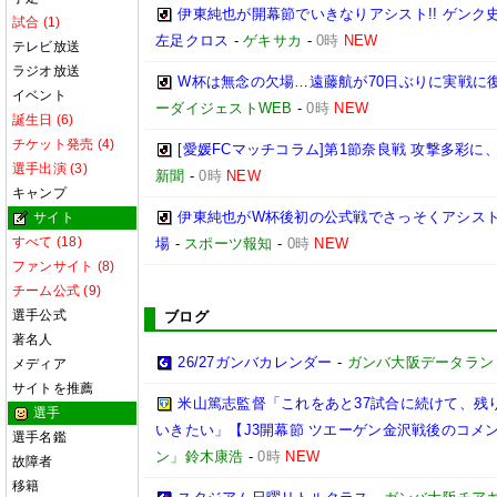
伊東純也が開幕節でいきなりアシスト!! ゲン
試合 (1)
左足クロス
-
ゲキサカ
-
0時
NEW
テレビ放送
ラジオ放送
W杯は無念の欠場…遠藤航が70日ぶりに実戦に復
イベント
ーダイジェストWEB
-
0時
NEW
誕生日 (6)
チケット発売 (4)
[愛媛FCマッチコラム]第1節奈良戦 攻撃多彩
選手出演 (3)
新聞
-
0時
NEW
キャンプ
伊東純也がW杯後初の公式戦でさっそくアシスト
サイト
すべて (18)
場
-
スポーツ報知
-
0時
NEW
ファンサイト (8)
チーム公式 (9)
選手公式
ブログ
著名人
26/27ガンバカレンダー
-
ガンバ大阪データランド(GA
メディア
サイトを推薦
米山篤志監督「これをあと37試合に続けて、残
選手
いきたい」【J3開幕節 ツエーゲン金沢戦後のコメント】(
選手名鑑
ン」鈴木康浩
-
0時
NEW
故障者
移籍