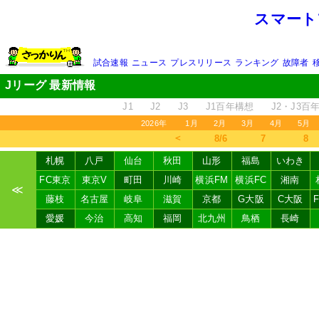
スマート
試合速報
ニュース
プレスリリース
ランキング
故障者
Jリーグ 最新情報
J1
J2
J3
J1百年構想
J2・J3百
2026年
1月
2月
3月
4月
5月
＜
8/6
7
8
札幌
八戸
仙台
秋田
山形
福島
いわき
FC東京
東京V
町田
川崎
横浜FM
横浜FC
湘南
≪
藤枝
名古屋
岐阜
滋賀
京都
G大阪
C大阪
愛媛
今治
高知
福岡
北九州
鳥栖
長崎