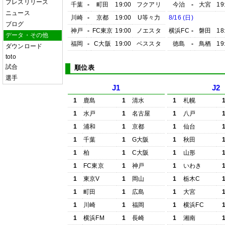
プレスリリース
千葉
-
町田
19:00
フクアリ
今治
-
大宮
19
ニュース
川崎
-
京都
19:00
U等々力
8/16 (日)
ブログ
神戸
-
FC東京
19:00
ノエスタ
横浜FC
-
磐田
18
データ・その他
福岡
-
C大阪
19:00
ベススタ
徳島
-
鳥栖
19
ダウンロード
toto
試合
順位表
選手
J1
J2
1
鹿島
1
清水
1
札幌
1
水戸
1
名古屋
1
八戸
1
浦和
1
京都
1
仙台
1
千葉
1
G大阪
1
秋田
1
柏
1
C大阪
1
山形
1
FC東京
1
神戸
1
いわき
1
東京V
1
岡山
1
栃木C
1
町田
1
広島
1
大宮
1
川崎
1
福岡
1
横浜FC
1
横浜FM
1
長崎
1
湘南