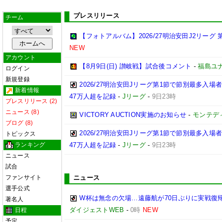
プレスリリース
チーム
【フォトアルバム】2026/27明治安田J2リーグ 第
NEW
アカウント
【8月9日(日) 讃岐戦】試合後コメント
-
福島ユ
ログイン
新規登録
2026/27明治安田Jリーグ第1節で節別最多入場
新着情報
47万人超を記録
-
Jリーグ
-
9日23時
プレスリリース (2)
ニュース (8)
VICTORY AUCTION実施のお知らせ
-
モンテデ
ブログ (8)
2026/27明治安田Jリーグ第1節で節別最多入
トピックス
ランキング
47万人超を記録
-
Jリーグ
-
9日23時
ニュース
試合
ファンサイト
ニュース
選手公式
W杯は無念の欠場…遠藤航が70日ぶりに実戦復帰
著名人
ダイジェストWEB
-
0時
NEW
日程
予定