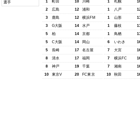
1
町田
10
川崎
1
札幌
1
選手
2
広島
12
浦和
1
八戸
1
3
鹿島
12
横浜FM
1
山形
1
3
G大阪
14
水戸
1
藤枝
1
5
柏
14
京都
1
鳥栖
1
5
C大阪
14
岡山
6
いわき
1
5
長崎
17
名古屋
7
大宮
1
8
清水
17
福岡
7
横浜FC
1
8
神戸
19
千葉
7
湘南
1
10
東京V
20
FC東京
10
秋田
1