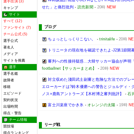
選手出演 (3)
せた」と痛烈批判
-
読売新聞
-
20時
NEW
キャンプ
サイト
すべて (12)
ブログ
ファンサイト (7)
チーム公式 (5)
ちょっとしっくりこない。
-
trinitalife
-
20時
N
選手公式
著名人
トリニータの現在地を確認できたよ-J2第1節開幕
メディア
サイトを推薦
審判への性接待疑惑…大韓サッカー協会が声明
選手
footballnet【サッカーまとめ】
-
20時
NEW
選手名鑑
対立収めた淺田武士副審と危険な方法でのプレ
故障者
エローカードは?鈴木優磨への警告とジョルディ・ク
移籍
エピソード
ノス×鹿島アントラーズ【木村博之審判批評】
-
石井
契約状況
富士川楽座でかき氷
-
オレンジの太陽
-
19時
N
出場時間
得点・警告
チーム情報
リーグ戦
競技場
得点ランキング