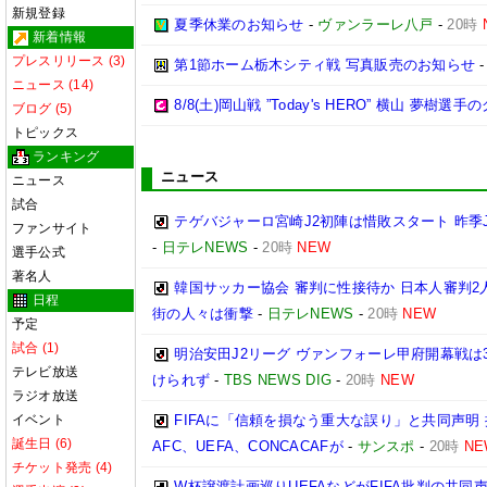
新規登録
夏季休業のお知らせ
-
ヴァンラーレ八戸
-
20時
新着情報
プレスリリース (3)
第1節ホーム栃木シティ戦 写真販売のお知らせ
ニュース (14)
8/8(土)岡山戦 ”Today's HERO” 横山 夢樹選
ブログ (5)
トピックス
ランキング
ニュース
ニュース
試合
テゲバジャーロ宮崎J2初陣は惜敗スタート 昨季
ファンサイト
-
日テレNEWS
-
20時
NEW
選手公式
著名人
韓国サッカー協会 審判に性接待か 日本人審判2
日程
街の人々は衝撃
-
日テレNEWS
-
20時
NEW
予定
試合 (1)
明治安田J2リーグ ヴァンフォーレ甲府開幕戦は
テレビ放送
けられず
-
TBS NEWS DIG
-
20時
NEW
ラジオ放送
イベント
FIFAに「信頼を損なう重大な誤り」と共同声明
誕生日 (6)
AFC、UEFA、CONCACAFが
-
サンスポ
-
20時
NE
チケット発売 (4)
W杯譲渡計画巡りUEFAなどがFIFA批判の共