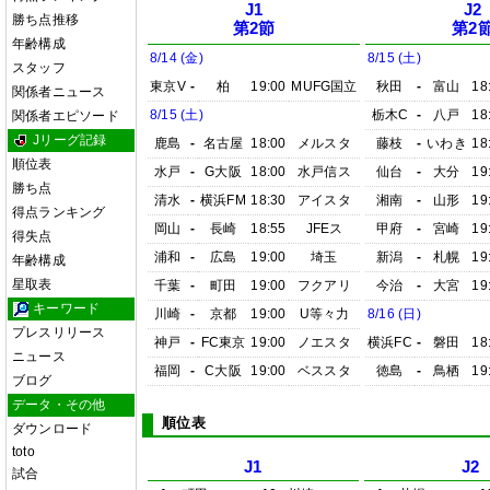
J1
J2
勝ち点推移
第2節
第2
年齢構成
8/14 (金)
8/15 (土)
スタッフ
東京V
-
柏
19:00
MUFG国立
秋田
-
富山
18
関係者ニュース
8/15 (土)
栃木C
-
八戸
18
関係者エピソード
Jリーグ記録
鹿島
-
名古屋
18:00
メルスタ
藤枝
-
いわき
18
順位表
水戸
-
G大阪
18:00
水戸信ス
仙台
-
大分
19
勝ち点
清水
-
横浜FM
18:30
アイスタ
湘南
-
山形
19
得点ランキング
岡山
-
長崎
18:55
JFEス
甲府
-
宮崎
19
得失点
浦和
-
広島
19:00
埼玉
新潟
-
札幌
19
年齢構成
星取表
千葉
-
町田
19:00
フクアリ
今治
-
大宮
19
キーワード
川崎
-
京都
19:00
U等々力
8/16 (日)
プレスリリース
神戸
-
FC東京
19:00
ノエスタ
横浜FC
-
磐田
18
ニュース
福岡
-
C大阪
19:00
ベススタ
徳島
-
鳥栖
19
ブログ
データ・その他
順位表
ダウンロード
toto
J1
J2
試合