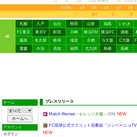
J1
J2
J3
J1百年構想
J2・J3百
2026年
1月
2月
3月
4月
5月
＜
8/7
8
9
札幌
八戸
仙台
秋田
山形
福島
いわき
FC東京
東京V
町田
川崎
横浜FM
横浜FC
湘南
≪
藤枝
名古屋
岐阜
滋賀
京都
G大阪
C大阪
愛媛
今治
高知
福岡
北九州
鳥栖
長崎
プレスリリース
チーム
Match Review
-
セレッソ大阪
-
20時
NEW
FC琉球公式マスコット冠番組「ジンベーニョTV
アカウント
NEW
ログイン