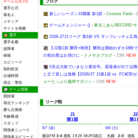
ブログ
チーム公式 (5)
選手公式
新しいシーズンJ3開幕 第1節
-
Cosmos Field
-
著名人
メディア
ゲームチェンジャー ()
-
東京こあらRECORD 
サイトを推薦
選手
2026‐27J1リーグ 第1節 VS サンフレッチェ広島
選手名鑑
【J2第1節 磐田×秋田】磐田は開始わずか18
故障者
の初白星はお預けに
-
ドメサカブログ
-
23時
NEW
移籍
エピソード
5失点大敗でいきなり黄信号。退場者が出て以
契約状況
と立て直しは急務【2026/27 J1第1節 vs. FC町田ゼ
出場時間
ョーたっぷり蹴球マガジン
-
23時
NEW
得点・警告
チーム情報
競技場
リーグ戦
得点ランキング
勝ち点推移
J1
J2
年齢構成
第1節
第1
スタッフ
8/7 (金)
8/8 (土)
関係者ニュース
横浜FM
3-4
鹿島
19:26
MUFG国立
札幌
2-0
徳島
関係者エピソード