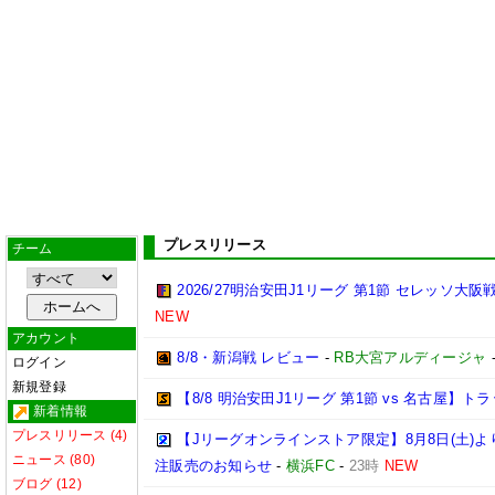
プレスリリース
チーム
2026/27明治安田J1リーグ 第1節 セレッソ大
NEW
アカウント
8/8・新潟戦 レビュー
-
RB大宮アルディージャ
ログイン
新規登録
【8/8 明治安田J1リーグ 第1節 vs 名古屋】
新着情報
プレスリリース (4)
【Jリーグオンラインストア限定】8月8日(土)より「
ニュース (80)
注販売のお知らせ
-
横浜FC
-
23時
NEW
ブログ (12)