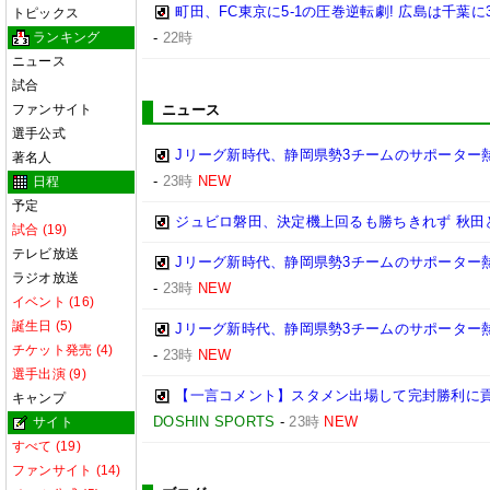
町田、FC東京に5-1の圧巻逆転劇! 広島は千葉に
トピックス
ランキング
-
22時
ニュース
試合
ファンサイト
ニュース
選手公式
Jリーグ新時代、静岡県勢3チームのサポーター
著名人
-
23時
NEW
日程
予定
ジュビロ磐田、決定機上回るも勝ちきれず 秋田と1
試合 (19)
テレビ放送
Jリーグ新時代、静岡県勢3チームのサポーター
ラジオ放送
-
23時
NEW
イベント (16)
誕生日 (5)
Jリーグ新時代、静岡県勢3チームのサポーター
チケット発売 (4)
-
23時
NEW
選手出演 (9)
【一言コメント】スタメン出場して完封勝利に貢
キャンプ
DOSHIN SPORTS
-
23時
NEW
サイト
すべて (19)
ファンサイト (14)