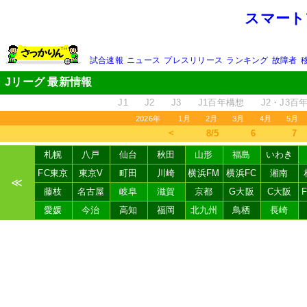
スマート
試合速報
ニュース
プレスリリース
ランキング
故障者
Jリーグ 最新情報
J1
J2
J3
J1百年構想
J2・J3百
2026年
1月
2月
3月
4月
5月
＜
8/5
6
7
札幌
八戸
仙台
秋田
山形
福島
いわき
FC東京
東京V
町田
川崎
横浜FM
横浜FC
湘南
≪
藤枝
名古屋
岐阜
滋賀
京都
G大阪
C大阪
愛媛
今治
高知
福岡
北九州
鳥栖
長崎