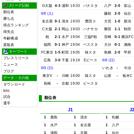
Jリーグ記録
G大阪
4-3
浦和
19:33
パナスタ
八戸
2-0
富山
順位表
8/8 (土)
藤枝
2-0
仙台
勝ち点
名古屋
0-1
清水
19:03
豊田ス
大宮
1-0
新潟
得点ランキング
C大阪
2-1
岡山
19:03
ハナサカ
磐田
1-1
秋田
得失点
柏
2-1
水戸
19:04
三協F柏
宮崎
0-1
横浜FC
年齢構成
福岡
0-1
神戸
19:04
ベススタ
大分
0-1
湘南
星取表
キーワード
FC東京
1-5
町田
19:05
味スタ
鳥栖
2-0
甲府
プレスリリース
広島
3-0
千葉
19:19
Eピース
8/9 (日)
ニュース
8/9 (日)
いわき
-
今治
ブログ
東京V
-
川崎
18:00
味スタ
山形
-
栃木C
データ・その他
長崎
-
京都
19:00
ピースタ
ダウンロード
toto
試合
順位表
選手
J1
J
1
鹿島
1
清水
1
札幌
1
水戸
1
名古屋
1
八戸
1
浦和
1
京都
1
仙台