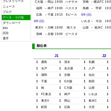
プレスリリース
C大阪
-
岡山
19:00
ハナサカ
宮崎
-
横浜FC
19:
ニュース
福岡
-
神戸
19:00
ベススタ
鳥栖
-
甲府
19:
ブログ
広島
-
千葉
19:15
Eピース
8/9 (日)
データ・その他
8/9 (日)
いわき
-
今治
18:
ダウンロード
東京V
-
川崎
18:00
味スタ
山形
-
栃木C
19:
toto
試合
長崎
-
京都
19:00
ピースタ
選手
順位表
J1
J2
1
鹿島
1
清水
1
札幌
1
1
水戸
1
名古屋
1
八戸
1
1
浦和
1
京都
1
仙台
1
1
千葉
1
G大阪
1
秋田
1
1
柏
1
C大阪
1
山形
1
1
FC東京
1
神戸
1
いわき
1
1
東京V
1
岡山
1
栃木C
1
1
町田
1
広島
1
大宮
1