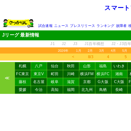
スマート
試合速報
ニュース
プレスリリース
ランキング
故障者
Jリーグ 最新情報
J1
J2
J3
J1百年構想
J2・J3百
2026年
1月
2月
3月
4月
5月
＜
8/3
4
5
札幌
八戸
仙台
秋田
山形
福島
いわき
FC東京
東京V
町田
川崎
横浜FM
横浜FC
湘南
≪
藤枝
名古屋
岐阜
滋賀
京都
G大阪
C大阪
愛媛
今治
高知
福岡
北九州
鳥栖
長崎