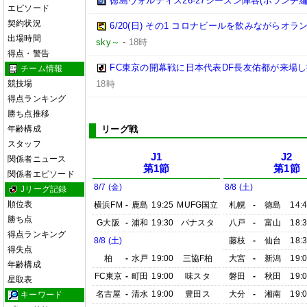
徳島ヴォルティス26-27シーズン陣容(ボランチ編
エピソード
契約状況
6/20(日) その1 コロナビールを飲みながらオラ
出場時間
sky～
-
18時
得点・警告
FC東京の開幕戦に日本代表DF長友佑都が来場し
チーム情報
競技場
18時
得点ランキング
勝ち点推移
年齢構成
リーグ戦
スタッフ
J1
J2
関係者ニュース
第1節
第1節
関係者エピソード
8/7 (金)
8/8 (土)
Jリーグ記録
順位表
横浜FM
-
鹿島
19:25
MUFG国立
札幌
-
徳島
14:
勝ち点
G大阪
-
浦和
19:30
パナスタ
八戸
-
富山
18:
得点ランキング
8/8 (土)
藤枝
-
仙台
18:
得失点
柏
-
水戸
19:00
三協F柏
大宮
-
新潟
19:
年齢構成
FC東京
-
町田
19:00
味スタ
磐田
-
秋田
19:
星取表
名古屋
-
清水
19:00
豊田ス
大分
-
湘南
19:
キーワード