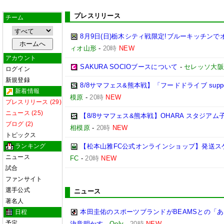
プレスリリース
チーム
8月9日(日)栃木シティ戦限定!ブルーキッチンで
ィオ山形
-
20時
NEW
アカウント
SAKURA SOCIOブースについて
-
セレッソ大阪
ログイン
新規登録
8/8サマフェス&熊本戦】「フードドライブ suppo
新着情報
模原
-
20時
NEW
プレスリリース (29)
ニュース (25)
【8/8サマフェス&熊本戦】OHARA スタジア
ブログ (2)
相模原
-
20時
NEW
トピックス
ランキング
【松本山雅FC公式オンラインショップ】発送ス
ニュース
FC
-
20時
NEW
試合
ファンサイト
選手公式
ニュース
著名人
本田圭佑のスポーツブランドがBEAMSとの「あ
日程
予定
決意明かす
-
Qoly
-
20時
NEW