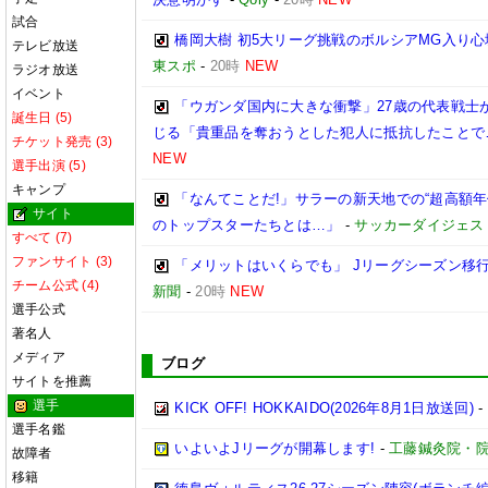
試合
橋岡大樹 初5大リーグ挑戦のボルシアMG入り
テレビ放送
東スポ
-
20時
NEW
ラジオ放送
イベント
「ウガンダ国内に大きな衝撃」27歳の代表戦士
誕生日 (5)
じる「貴重品を奪おうとした犯人に抵抗したことで
チケット発売 (3)
NEW
選手出演 (5)
キャンプ
「なんてことだ!」サラーの新天地での“超高額
サイト
のトップスターたちとは…」
-
サッカーダイジェス
すべて (7)
ファンサイト (3)
「メリットはいくらでも」 Jリーグシーズン移
チーム公式 (4)
新聞
-
20時
NEW
選手公式
著名人
メディア
ブログ
サイトを推薦
選手
KICK OFF! HOKKAIDO(2026年8月1日放送回)
-
選手名鑑
いよいよJリーグが開幕します!
-
工藤鍼灸院・院
故障者
移籍