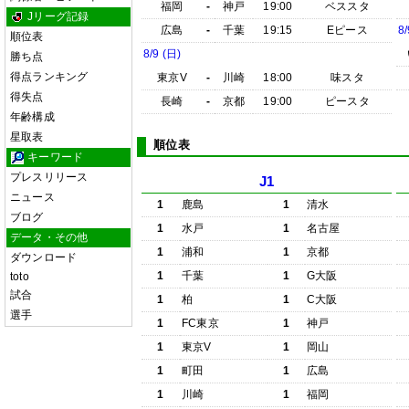
福岡
-
神戸
19:00
ベススタ
Jリーグ記録
広島
-
千葉
19:15
Eピース
8/
順位表
8/9 (日)
勝ち点
得点ランキング
東京V
-
川崎
18:00
味スタ
得失点
長崎
-
京都
19:00
ピースタ
年齢構成
星取表
順位表
キーワード
プレスリリース
J1
ニュース
1
鹿島
1
清水
ブログ
1
水戸
1
名古屋
データ・その他
1
浦和
1
京都
ダウンロード
1
千葉
1
G大阪
toto
試合
1
柏
1
C大阪
選手
1
FC東京
1
神戸
1
東京V
1
岡山
1
町田
1
広島
1
川崎
1
福岡