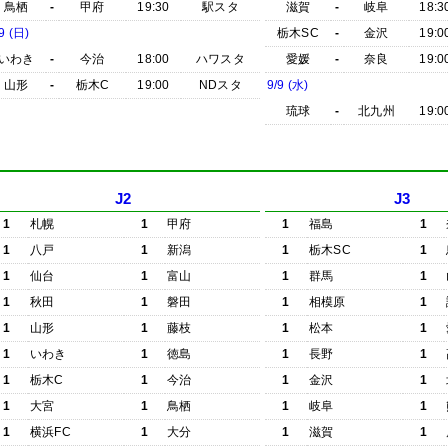
鳥栖
-
甲府
19:30
駅スタ
滋賀
-
岐阜
18:3
9 (日)
栃木SC
-
金沢
19:0
いわき
-
今治
18:00
ハワスタ
愛媛
-
奈良
19:0
山形
-
栃木C
19:00
NDスタ
9/9 (水)
琉球
-
北九州
19:0
J2
J3
1
札幌
1
甲府
1
福島
1
1
八戸
1
新潟
1
栃木SC
1
1
仙台
1
富山
1
群馬
1
1
秋田
1
磐田
1
相模原
1
1
山形
1
藤枝
1
松本
1
1
いわき
1
徳島
1
長野
1
1
栃木C
1
今治
1
金沢
1
1
大宮
1
鳥栖
1
岐阜
1
1
横浜FC
1
大分
1
滋賀
1