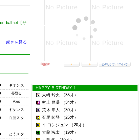
footballnet【サ
続きを見る
0
ギオンス
HAPPY BIRTHDAY !
0
長野U
大崎 玲央
（35才）
0
Axis
村上 昌謙
（34才）
0
ギケンス
荒木 隼人
（30才）
石尾 陸登
（25才）
0
白波スタ
イ ヨンジュン
（20才）
大藤 颯太
（19才）
0
とうスタ
古賀 竣
（19才）