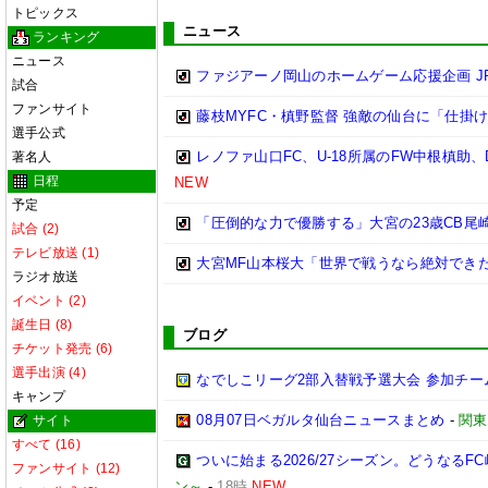
トピックス
ニュース
ランキング
ニュース
ファジアーノ岡山のホームゲーム応援企画 J
試合
ファンサイト
藤枝MYFC・槙野監督 強敵の仙台に「仕掛
選手公式
レノファ山口FC、U-18所属のFW中根槙助
著名人
日程
NEW
予定
「圧倒的な力で優勝する」大宮の23歳CB
試合 (2)
テレビ放送 (1)
大宮MF山本桜大「世界で戦うなら絶対でき
ラジオ放送
イベント (2)
誕生日 (8)
ブログ
チケット発売 (6)
選手出演 (4)
なでしこリーグ2部入替戦予選大会 参加チー
キャンプ
08月07日ベガルタ仙台ニュースまとめ
-
関東
サイト
すべて (16)
ついに始まる2026/27シーズン。どうなるFC岐阜
ファンサイト (12)
ン～
-
18時
NEW