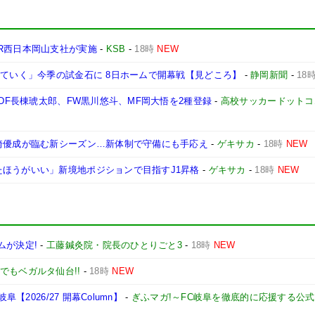
R西日本岡山支社が実施
-
KSB
-
18時
NEW
けていく」今季の試金石に 8日ホームで開幕戦【見どころ】
-
静岡新聞
-
18
、DF長棟琥太郎、FW黒川悠斗、MF岡大悟を2種登録
-
高校サッカードットコ
尾崎優成が臨む新シーズン…新体制で守備にも手応え
-
ゲキサカ
-
18時
NEW
たほうがいい」新境地ポジションで目指すJ1昇格
-
ゲキサカ
-
18時
NEW
ムが決定!
-
工藤鍼灸院・院長のひとりごと3
-
18時
NEW
でもベガルタ仙台!!
-
18時
NEW
【2026/27 開幕Column】
-
ぎふマガ!～FC岐阜を徹底的に応援する公