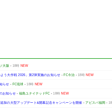
ソ大阪
-
18時
NEW
う大作戦 2026」第2弾実施のお知らせ
-
FC今治
-
18時
NEW
お知らせ
-
FC琉球
-
18時
NEW
売のお知らせ
-
福島ユナイテッドFC
-
18時
NEW
新機能追加の大型アップデート&開幕記念キャンペーンを開催
-
アビスパ福岡
-
1