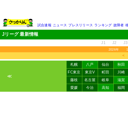
試合速報
ニュース
プレスリリース
ランキング
故障者
Jリーグ 最新情報
J1
J2
J3
2026年
＜
札幌
八戸
仙台
秋田
FC東京
東京V
町田
川崎
≪
藤枝
名古屋
岐阜
滋賀
愛媛
今治
高知
福岡