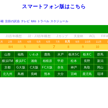
スマートフォン版はこちら
移籍
注目の試合
テレビ
toto
トラベル
スケジュール
J1百年構想
J2・J3百年構想
Jカップ
天皇杯
ACL
FI
8月
1月
2月
3月
4月
5月
6月
7月
9月
10月
11月
7
8/4
5
6
8
9
10
山形
福島
いわき
鹿島
水戸
栃木SC
栃木C
群馬
横浜FM
横浜FC
湘南
相模原
甲府
松本
長野
新潟
京都
G大阪
C大阪
FC大阪
奈良
神戸
鳥取
岡山
北九州
鳥栖
長崎
熊本
大分
宮崎
鹿児島
琉球