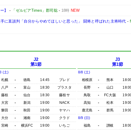
ュー】
-
「ゼルビアTimes」郡司聡
-
18時
NEW
選手に直談判「自分からやめてほしいと思った」 闘将と呼ばれた主将時代
-
J2
J3
第1節
第1節
8 (土)
8/8 (土)
札幌
-
徳島
14:45
プレド
相模原
-
熊本
18:0
八戸
-
富山
18:30
プラスタ
長野
-
山口
18:0
藤枝
-
仙台
18:30
藤枝サ
鳥取
-
FC大阪
19:0
大宮
-
新潟
19:00
NACK
高知
-
松本
19:0
磐田
-
秋田
19:00
ヤマハ
鹿児島
-
群馬
19:0
大分
-
湘南
19:00
クラド
8/9 (日)
宮崎
-
横浜FC
19:00
いちご
福島
-
讃岐
18:0