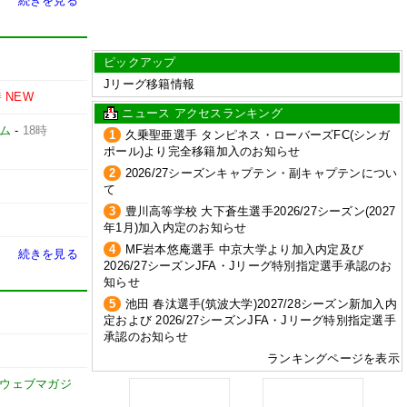
続きを見る
ピックアップ
Jリーグ移籍情報
時
NEW
ニュース アクセスランキング
ム
-
18時
1
久乗聖亜選手 タンピネス・ローバーズFC(シンガ
ポール)より完全移籍加入のお知らせ
2
2026/27シーズンキャプテン・副キャプテンについ
て
3
豊川高等学校 大下蒼生選手2026/27シーズン(2027
年1月)加入内定のお知らせ
4
MF岩本悠庵選手 中京大学より加入内定及び
続きを見る
2026/27シーズンJFA・Jリーグ特別指定選手承認のお
知らせ
5
池田 春汰選手(筑波大学)2027/28シーズン新加入内
定および 2026/27シーズンJFA・Jリーグ特別指定選手
承認のお知らせ
ランキングページを表示
式ウェブマガジ