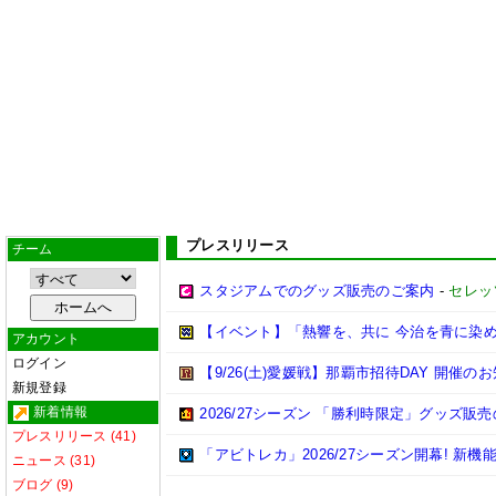
プレスリリース
チーム
スタジアムでのグッズ販売のご案内
-
セレッ
【イベント】「熱響を、共に 今治を青に染めよ
アカウント
ログイン
【9/26(土)愛媛戦】那覇市招待DAY 開催の
新規登録
新着情報
2026/27シーズン 「勝利時限定」グッズ販
プレスリリース (41)
「アビトレカ」2026/27シーズン開幕! 
ニュース (31)
ブログ (9)