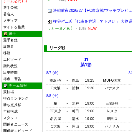
チーム公式 (3)
選手公式
決戦前夜2026/27【FC東京戦/マッチプレビ
著名人
メディア
柱谷哲二氏「代表を辞退して下さい」 大物
サイトを推薦
ッカーまとめ】
-
18時
NEW
選手
選手名鑑
故障者
リーグ戦
移籍
エピソード
J1
第1節
契約状況
出場時間
8/7 (金)
8/
得点・警告
横浜FM
-
鹿島
19:25
MUFG国立
チーム情報
G大阪
-
浦和
19:30
パナスタ
競技場
8/8 (土)
得点ランキング
柏
-
水戸
19:00
三協F柏
勝ち点推移
FC東京
-
町田
19:00
味スタ
年齢構成
スタッフ
名古屋
-
清水
19:00
豊田ス
関係者ニュース
C大阪
-
岡山
19:00
ハナサカ
関係者エピソード