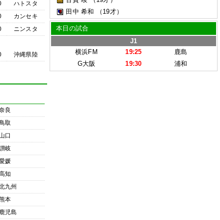
0
ハトスタ
田中 希和
（19才）
0
カンセキ
本日の試合
0
ニンスタ
J1
横浜FM
19:25
鹿島
0
沖縄県陸
G大阪
19:30
浦和
奈良
鳥取
山口
讃岐
愛媛
高知
北九州
熊本
鹿児島