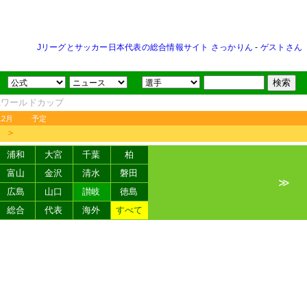
Jリーグとサッカー日本代表の総合情報サイト さっかりん
-
ゲストさん
FAワールドカップ
12月
予定
＞
浦和
大宮
千葉
柏
富山
金沢
清水
磐田
≫
広島
山口
讃岐
徳島
総合
代表
海外
すべて