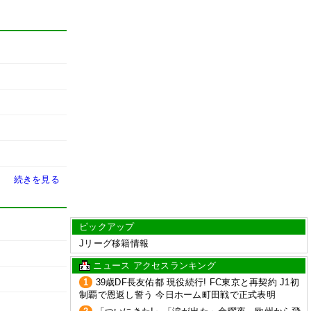
続きを見る
ピックアップ
Jリーグ移籍情報
ニュース アクセスランキング
1
39歳DF長友佑都 現役続行! FC東京と再契約 J1初
制覇で恩返し誓う 今日ホーム町田戦で正式表明