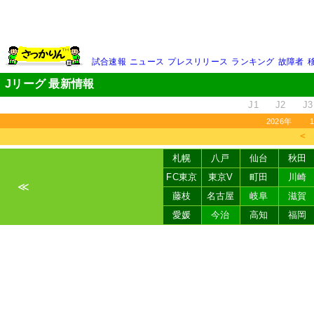
試合速報
ニュース
プレスリリース
ランキング
故障者
Jリーグ 最新情報
J1
J2
J3
2026年
＜
札幌
八戸
仙台
秋田
FC東京
東京V
町田
川崎
≪
藤枝
名古屋
岐阜
滋賀
愛媛
今治
高知
福岡