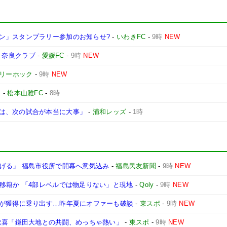
ン」スタンプラリー参加のお知らせ?
-
いわきFC
-
9時
NEW
s 奈良クラブ
-
愛媛FC
-
9時
NEW
リーホック
-
9時
NEW
」
-
松本山雅FC
-
8時
は、次の試合が本当に大事」
-
浦和レッズ
-
1時
げる」 福島市役所で開幕へ意気込み
-
福島民友新聞
-
9時
NEW
移籍か 「4部レベルでは物足りない」と現地
-
Qoly
-
9時
NEW
ドが獲得に乗り出す…昨年夏にオファーも破談
-
東スポ
-
9時
NEW
歓喜「鎌田大地との共闘、めっちゃ熱い」
-
東スポ
-
9時
NEW