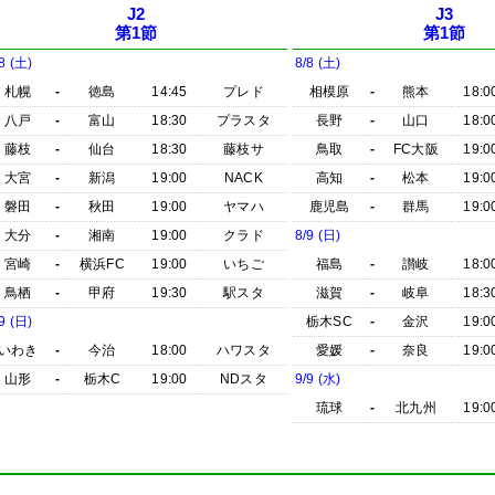
J2
J3
第1節
第1節
8 (土)
8/8 (土)
札幌
-
徳島
14:45
プレド
相模原
-
熊本
18:0
八戸
-
富山
18:30
プラスタ
長野
-
山口
18:0
藤枝
-
仙台
18:30
藤枝サ
鳥取
-
FC大阪
19:0
大宮
-
新潟
19:00
NACK
高知
-
松本
19:0
磐田
-
秋田
19:00
ヤマハ
鹿児島
-
群馬
19:0
大分
-
湘南
19:00
クラド
8/9 (日)
宮崎
-
横浜FC
19:00
いちご
福島
-
讃岐
18:0
鳥栖
-
甲府
19:30
駅スタ
滋賀
-
岐阜
18:3
9 (日)
栃木SC
-
金沢
19:0
いわき
-
今治
18:00
ハワスタ
愛媛
-
奈良
19:0
山形
-
栃木C
19:00
NDスタ
9/9 (水)
琉球
-
北九州
19:0