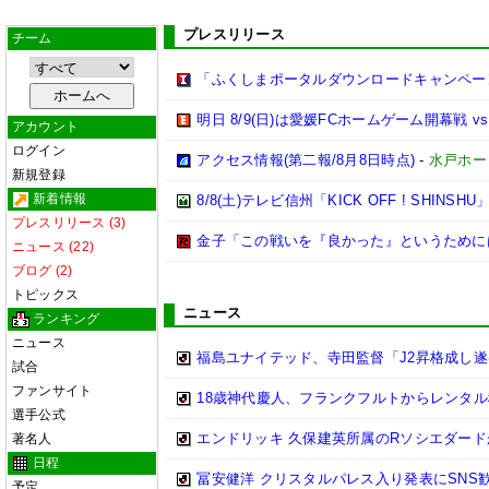
プレスリリース
チーム
「ふくしまポータルダウンロードキャンペー
明日 8/9(日)は愛媛FCホームゲーム開幕戦 v
アカウント
ログイン
アクセス情報(第二報/8月8日時点)
-
水戸ホー
新規登録
新着情報
8/8(土)テレビ信州「KICK OFF ! SHINSHU
プレスリリース (3)
金子「この戦いを『良かった』というために
ニュース (22)
ブログ (2)
トピックス
ニュース
ランキング
ニュース
福島ユナイテッド、寺田監督「J2昇格成し遂
試合
ファンサイト
18歳神代慶人、フランクフルトからレンタル
選手公式
エンドリッキ 久保建英所属のRソシエダー
著名人
日程
冨安健洋 クリスタルパレス入り発表にSNS
予定