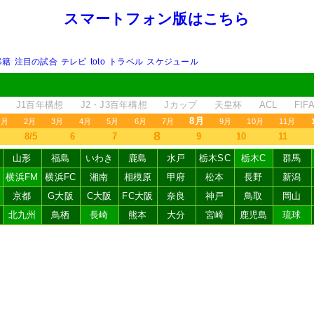
スマートフォン版はこちら
移籍
注目の試合
テレビ
toto
トラベル
スケジュール
J1百年構想
J2・J3百年構想
Jカップ
天皇杯
ACL
FI
8月
1月
2月
3月
4月
5月
6月
7月
9月
10月
11月
8
8/5
6
7
9
10
11
山形
福島
いわき
鹿島
水戸
栃木SC
栃木C
群馬
横浜FM
横浜FC
湘南
相模原
甲府
松本
長野
新潟
京都
G大阪
C大阪
FC大阪
奈良
神戸
鳥取
岡山
北九州
鳥栖
長崎
熊本
大分
宮崎
鹿児島
琉球