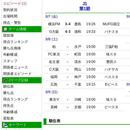
エピソード (1)
J1
第1節
契約状況
出場時間
8/7 (金)
8/
得点・警告
横浜FM
3-4
鹿島
19:26
MUFG国立
チーム情報
G大阪
4-3
浦和
19:33
パナスタ
競技場
8/8 (土)
得点ランキング
柏
-
水戸
19:00
三協F柏
勝ち点推移
FC東京
-
町田
19:00
味スタ
年齢構成
スタッフ
名古屋
-
清水
19:00
豊田ス
関係者ニュース
C大阪
-
岡山
19:00
ハナサカ
関係者エピソード
福岡
-
神戸
19:00
ベススタ
Jリーグ記録
広島
-
千葉
19:15
Eピース
8/
順位表
8/9 (日)
勝ち点
得点ランキング
東京V
-
川崎
18:00
味スタ
得失点
長崎
-
京都
19:00
ピースタ
年齢構成
星取表
順位表
キーワード