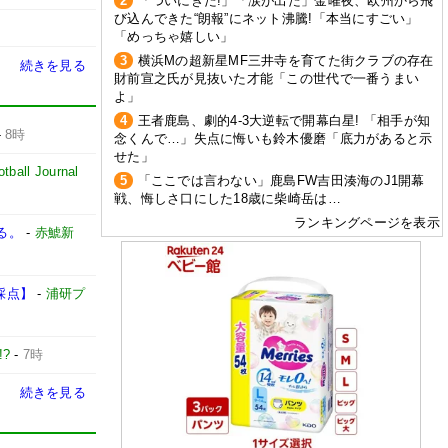
2
「ついにきた!」「涙が出た」金曜夜、欧州から飛
び込んできた“朗報”にネット沸騰!「本当にすごい」
「めっちゃ嬉しい」
3
横浜Mの超新星MF三井寺を育てた街クラブの存在
続きを見る
財前宣之氏が見抜いた才能「この世代で一番うまい
よ」
4
王者鹿島、劇的4-3大逆転で開幕白星! 「相手が知
-
8時
念くんで…」失点に悔いも鈴木優磨「底力があると示
せた」
tball Journal
5
「ここでは言わない」鹿島FW吉田湊海のJ1開幕
戦、悔しさ口にした18歳に柴崎岳は…
ランキングページを表示
る。
-
赤鯱新
採点】
-
浦研プ
?
-
7時
続きを見る