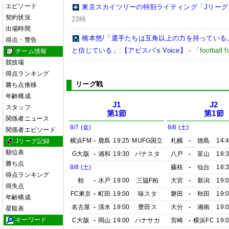
エピソード
東京スカイツリーの特別ライティング「Jリーグ
契約状況
23時
出場時間
橋本悠/「選手たちは互角以上の力を持っている
得点・警告
と信じている」:【アビスパ’s Voice】
-
「footbal
チーム情報
競技場
得点ランキング
リーグ戦
勝ち点推移
年齢構成
J1
J2
スタッフ
第1節
第1節
関係者ニュース
8/7 (金)
8/8 (土)
関係者エピソード
横浜FM
-
鹿島
19:25
MUFG国立
札幌
-
徳島
14:
Jリーグ記録
順位表
G大阪
-
浦和
19:30
パナスタ
八戸
-
富山
18:
勝ち点
8/8 (土)
藤枝
-
仙台
18:
得点ランキング
柏
-
水戸
19:00
三協F柏
大宮
-
新潟
19:
得失点
FC東京
-
町田
19:00
味スタ
磐田
-
秋田
19:
年齢構成
名古屋
-
清水
19:00
豊田ス
大分
-
湘南
19:
星取表
キーワード
C大阪
-
岡山
19:00
ハナサカ
宮崎
-
横浜FC
19: