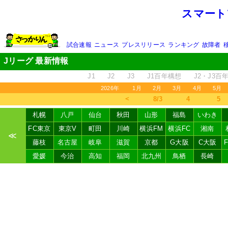
スマート
試合速報
ニュース
プレスリリース
ランキング
故障者
Jリーグ 最新情報
J1
J2
J3
J1百年構想
J2・J3百
2026年
1月
2月
3月
4月
5月
＜
8/3
4
5
札幌
八戸
仙台
秋田
山形
福島
いわき
FC東京
東京V
町田
川崎
横浜FM
横浜FC
湘南
≪
藤枝
名古屋
岐阜
滋賀
京都
G大阪
C大阪
愛媛
今治
高知
福岡
北九州
鳥栖
長崎