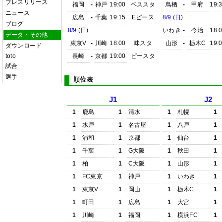
プレスリリース
福岡
-
神戸
19:00
ベススタ
鳥栖
-
甲府
19:
ニュース
広島
-
千葉
19:15
Eピース
8/9 (日)
ブログ
8/9 (日)
いわき
-
今治
18:
データ・その他
東京V
-
川崎
18:00
味スタ
山形
-
栃木C
19:
ダウンロード
toto
長崎
-
京都
19:00
ピースタ
試合
選手
順位表
J1
J2
1
鹿島
1
清水
1
札幌
1
1
水戸
1
名古屋
1
八戸
1
1
浦和
1
京都
1
仙台
1
1
千葉
1
G大阪
1
秋田
1
1
柏
1
C大阪
1
山形
1
1
FC東京
1
神戸
1
いわき
1
1
東京V
1
岡山
1
栃木C
1
1
町田
1
広島
1
大宮
1
1
川崎
1
福岡
1
横浜FC
1