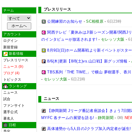
プレスリリース
チーム
公開練習のお知らせ
-
SC相模原
-
6日23時
関西テレビ「夏休みはJ!新シーズン開幕!関西J
アカウント
のインタビューが放送されます!
-
セレッソ大阪
-
6
ログイン
新規登録
8月9日(日)ホーム開幕戦より新イベントがスター
新着情報
プレスリリース
8/6(木)更新【8/8(土)vs.山口戦】新グッズ情報
-
ニュース (9)
TBS系列「THE TIME,」で横山 夢樹選手、
ブログ (4)
-
セレッソ大阪
-
6日21時
トピックス
ランキング
ニュース
ニュース
試合
ファンサイト
【静岡新聞 Jリーグ番記者座談会】きょう7日開
選手公式
MYFC 各チームの展望を語る!
-
静岡新聞
-
0時
NE
著名人
日程
高体連勢から5人目のJクラブ加入内定者が誕生!
予定