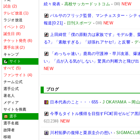
続々発表
-
高校サッカードットコム
-
0時
NEW
試合 (2)
テレビ放送 (1)
バルサのフリック監督、マンチェスター・シティ
ラジオ放送
報道[0:21]
-
日刊スポーツ
-
0時
NEW
イベント (2)
誕生日 (8)
上田綺世「僕の原動力は家族です」モデル妻、
チケット発売 (6)
る?」「素敵すぎる」「頑張れアヤセ!」と反響
-
デ
選手出演 (2)
「めっちゃ速い」鹿島の守護神・早川友基、爆速
キャンプ
い」「点が入る気がしない」驚異の判断力と飛び出
サイト
すべて (5)
NEW
ファンサイト (4)
チーム公式
選手公式
ブログ
著名人
日本代表のこと・・・655
-
J OKAYAMA 
メディア
サイトを推薦
今季もタイトル獲得を目指すFC町田ゼルビア黒
選手
6日23時
NEW
選手名鑑
故障者
川村拓夢の復帰と栗原圭介の想い
-
SIGMACLU
移籍