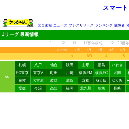
スマート
試合速報
ニュース
プレスリリース
ランキング
故障者
Jリーグ 最新情報
J1
J2
J3
J1百年構想
J2・J3百
2026年
1月
2月
3月
4月
5月
＜
8/3
4
5
札幌
八戸
仙台
秋田
山形
福島
いわき
FC東京
東京V
町田
川崎
横浜FM
横浜FC
湘南
≪
藤枝
名古屋
岐阜
滋賀
京都
G大阪
C大阪
愛媛
今治
高知
福岡
北九州
鳥栖
長崎