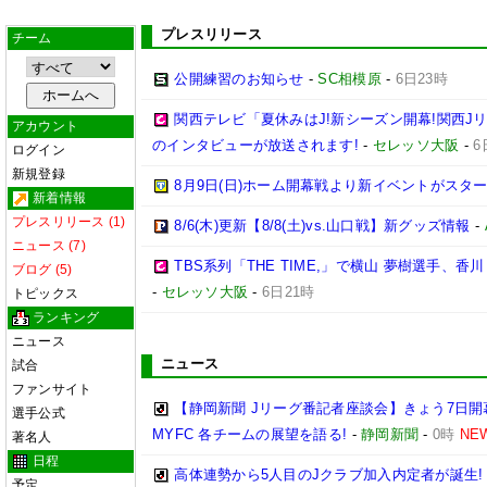
プレスリリース
チーム
公開練習のお知らせ
-
SC相模原
-
6日23時
関西テレビ「夏休みはJ!新シーズン開幕!関西J
アカウント
のインタビューが放送されます!
-
セレッソ大阪
-
6
ログイン
新規登録
8月9日(日)ホーム開幕戦より新イベントがスター
新着情報
プレスリリース (1)
8/6(木)更新【8/8(土)vs.山口戦】新グッズ情報
-
ニュース (7)
TBS系列「THE TIME,」で横山 夢樹選手、
ブログ (5)
-
セレッソ大阪
-
6日21時
トピックス
ランキング
ニュース
ニュース
試合
ファンサイト
【静岡新聞 Jリーグ番記者座談会】きょう7日開
選手公式
MYFC 各チームの展望を語る!
-
静岡新聞
-
0時
NE
著名人
日程
高体連勢から5人目のJクラブ加入内定者が誕生!
予定