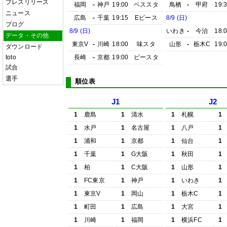
プレスリリース
福岡
-
神戸
19:00
ベススタ
鳥栖
-
甲府
19:
ニュース
広島
-
千葉
19:15
Eピース
8/9 (日)
ブログ
8/9 (日)
いわき
-
今治
18:
データ・その他
東京V
-
川崎
18:00
味スタ
山形
-
栃木C
19:
ダウンロード
toto
長崎
-
京都
19:00
ピースタ
試合
選手
順位表
J1
J2
1
鹿島
1
清水
1
札幌
1
1
水戸
1
名古屋
1
八戸
1
1
浦和
1
京都
1
仙台
1
1
千葉
1
G大阪
1
秋田
1
1
柏
1
C大阪
1
山形
1
1
FC東京
1
神戸
1
いわき
1
1
東京V
1
岡山
1
栃木C
1
1
町田
1
広島
1
大宮
1
1
川崎
1
福岡
1
横浜FC
1