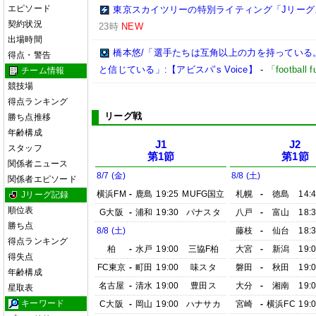
エピソード
東京スカイツリーの特別ライティング「Jリーグ
契約状況
23時
NEW
出場時間
橋本悠/「選手たちは互角以上の力を持っている
得点・警告
と信じている」:【アビスパ’s Voice】
-
「footbal
チーム情報
競技場
得点ランキング
リーグ戦
勝ち点推移
年齢構成
J1
J2
スタッフ
第1節
第1節
関係者ニュース
8/7 (金)
8/8 (土)
関係者エピソード
横浜FM
-
鹿島
19:25
MUFG国立
札幌
-
徳島
14:
Jリーグ記録
順位表
G大阪
-
浦和
19:30
パナスタ
八戸
-
富山
18:
勝ち点
8/8 (土)
藤枝
-
仙台
18:
得点ランキング
柏
-
水戸
19:00
三協F柏
大宮
-
新潟
19:
得失点
FC東京
-
町田
19:00
味スタ
磐田
-
秋田
19:
年齢構成
名古屋
-
清水
19:00
豊田ス
大分
-
湘南
19:
星取表
キーワード
C大阪
-
岡山
19:00
ハナサカ
宮崎
-
横浜FC
19: