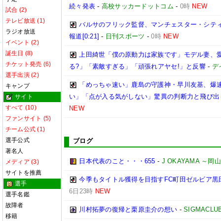
続々発表
-
高校サッカードットコム
-
0時
NEW
試合 (2)
テレビ放送 (1)
バルサのフリック監督、マンチェスター・シティ
ラジオ放送
報道[0:21]
-
日刊スポーツ
-
0時
NEW
イベント (2)
誕生日 (8)
上田綺世「僕の原動力は家族です」モデル妻、
チケット発売 (6)
る?」「素敵すぎる」「頑張れアヤセ!」と反響
-
デ
選手出演 (2)
「めっちゃ速い」鹿島の守護神・早川友基、爆速
キャンプ
い」「点が入る気がしない」驚異の判断力と飛び出
サイト
すべて (10)
NEW
ファンサイト (5)
チーム公式 (1)
選手公式
ブログ
著名人
日本代表のこと・・・655
-
J OKAYAMA 
メディア (3)
サイトを推薦
今季もタイトル獲得を目指すFC町田ゼルビア黒
選手
6日23時
NEW
選手名鑑
故障者
川村拓夢の復帰と栗原圭介の想い
-
SIGMACLU
移籍