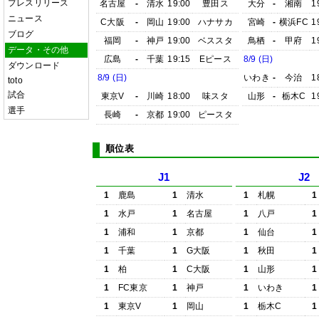
プレスリリース
名古屋
-
清水
19:00
豊田ス
大分
-
湘南
1
ニュース
C大阪
-
岡山
19:00
ハナサカ
宮崎
-
横浜FC
1
ブログ
福岡
-
神戸
19:00
ベススタ
鳥栖
-
甲府
1
データ・その他
広島
-
千葉
19:15
Eピース
8/9 (日)
ダウンロード
8/9 (日)
いわき
-
今治
1
toto
試合
東京V
-
川崎
18:00
味スタ
山形
-
栃木C
1
選手
長崎
-
京都
19:00
ピースタ
順位表
J1
J2
1
鹿島
1
清水
1
札幌
1
1
水戸
1
名古屋
1
八戸
1
1
浦和
1
京都
1
仙台
1
1
千葉
1
G大阪
1
秋田
1
1
柏
1
C大阪
1
山形
1
1
FC東京
1
神戸
1
いわき
1
1
東京V
1
岡山
1
栃木C
1