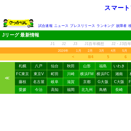
スマート
試合速報
ニュース
プレスリリース
ランキング
故障者
Jリーグ 最新情報
J1
J2
J3
J1百年構想
J2・J3百
2026年
1月
2月
3月
4月
5月
＜
8/4
5
6
札幌
八戸
仙台
秋田
山形
福島
いわき
FC東京
東京V
町田
川崎
横浜FM
横浜FC
湘南
≪
藤枝
名古屋
岐阜
滋賀
京都
G大阪
C大阪
愛媛
今治
高知
福岡
北九州
鳥栖
長崎