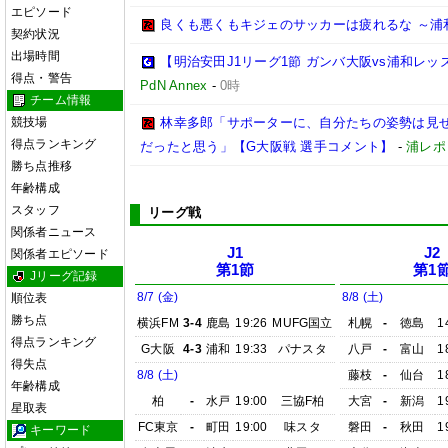
エピソード
良くも悪くもキジェのサッカーは疲れるな ～浦
契約状況
出場時間
【明治安田J1リーグ1節 ガンバ大阪vs浦和レ
得点・警告
PdN Annex
-
0時
チーム情報
競技場
林幸多郎「サポーターに、自分たちの姿勢は見
得点ランキング
だったと思う」【G大阪戦 選手コメント】
-
浦レポ
勝ち点推移
年齢構成
スタッフ
リーグ戦
関係者ニュース
J1
J2
関係者エピソード
第1節
第1
Jリーグ記録
8/7 (金)
8/8 (土)
順位表
勝ち点
横浜FM
3-4
鹿島
19:26
MUFG国立
札幌
-
徳島
1
得点ランキング
G大阪
4-3
浦和
19:33
パナスタ
八戸
-
富山
1
得失点
8/8 (土)
藤枝
-
仙台
1
年齢構成
柏
-
水戸
19:00
三協F柏
大宮
-
新潟
1
星取表
FC東京
-
町田
19:00
味スタ
磐田
-
秋田
1
キーワード