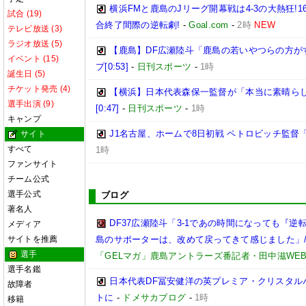
横浜FMと鹿島のJリーグ開幕戦は4-3の大熱狂!
試合 (19)
合終了間際の逆転劇!
-
Goal.com
-
2時
NEW
テレビ放送 (3)
ラジオ放送 (5)
【鹿島】DF広瀬陸斗「鹿島の若いやつらの方が
イベント (15)
プ[0:53]
-
日刊スポーツ
-
1時
誕生日 (5)
チケット発売 (4)
【横浜】日本代表森保一監督が「本当に素晴らし
選手出演 (9)
[0:47]
-
日刊スポーツ
-
1時
キャンプ
J1名古屋、ホームで8日初戦 ペトロビッチ監
サイト
すべて
1時
ファンサイト
チーム公式
選手公式
ブログ
著名人
DF37広瀬陸斗「3-1であの時間になっても『
メディア
サイトを推薦
島のサポーターは、改めて戻ってきて感じました」/【
選手
「GELマガ」鹿島アントラーズ番記者・田中滋WE
選手名鑑
日本代表DF冨安健洋の英プレミア・クリスタル
故障者
トに
-
ドメサカブログ
-
1時
移籍