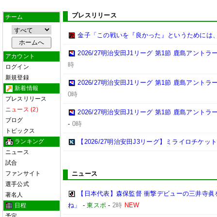
プレスリリース
チーム
金子「この戦いを『良かった』というためには
2026/27明治安田J1リーグ 第1節 鹿島アント
アカウント
時
ログイン
新規登録
2026/27明治安田J1リーグ 第1節 鹿島アント
新着情報
0時
プレスリリース
ニュース (2)
2026/27明治安田J1リーグ 第1節 鹿島アント
ブログ
-
0時
トピックス
ランキング
【2026/27明治安田J3リーグ】ミライロチケ
ニュース
試合
ファンサイト
ニュース
選手公式
【日本代表】森保監督 衝撃デビューの三井寺眞
著名人
ね」
-
東スポ
-
2時
NEW
日程
予定