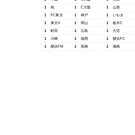
1
柏
1
C大阪
1
山形
1
FC東京
1
神戸
1
いわき
1
東京V
1
岡山
1
栃木C
1
町田
1
広島
1
大宮
1
川崎
1
福岡
1
横浜FC
1
横浜FM
1
長崎
1
湘南