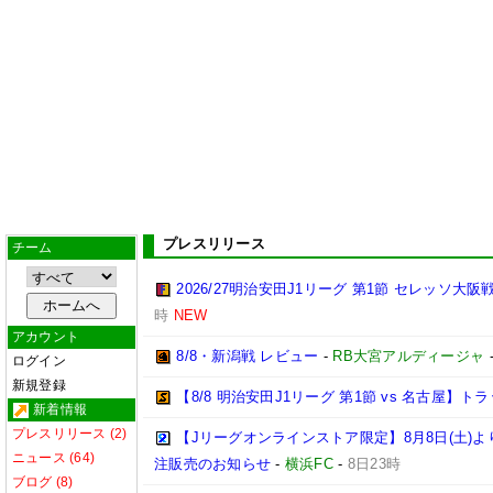
プレスリリース
チーム
2026/27明治安田J1リーグ 第1節 セレッソ大
時
NEW
アカウント
8/8・新潟戦 レビュー
-
RB大宮アルディージャ
ログイン
新規登録
【8/8 明治安田J1リーグ 第1節 vs 名古屋】
新着情報
プレスリリース (2)
【Jリーグオンラインストア限定】8月8日(土)より「
ニュース (64)
注販売のお知らせ
-
横浜FC
-
8日23時
ブログ (8)