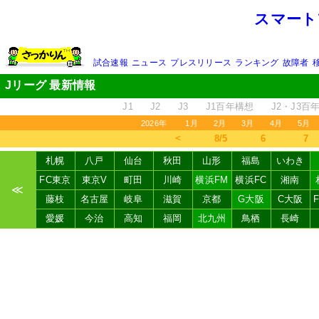
スマート
試合速報
ニュース
プレスリリース
ランキング
故障者
Jリーグ 最新情報
J1
J2
J3
J1百年構想
J2・J3百
2026年
1月
2月
3月
4月
5月
＜
8/5
6
7
札幌
八戸
仙台
秋田
山形
福島
いわき
FC東京
東京V
町田
川崎
横浜FM
横浜FC
湘南
≪
藤枝
名古屋
岐阜
滋賀
京都
G大阪
C大阪
愛媛
今治
高知
福岡
北九州
鳥栖
長崎