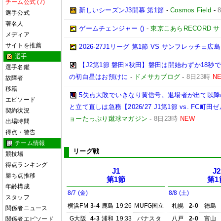
チーム公式 (7)
新しいシーズンJ3開幕 第1節
-
Cosmos Field
-
選手公式
著名人
ゲームチェンジャー ()
-
東京こあらRECORD 
メディア
サイトを推薦
2026‐27J1リーグ 第1節 VS サンフレッチェ広島
選手
【J2第1節 磐田×秋田】磐田は開始わずか18
選手名鑑
の初白星はお預けに
-
ドメサカブログ
-
8日23時
N
故障者
移籍
5失点大敗でいきなり黄信号。退場者が出て以
エピソード
と立て直しは急務【2026/27 J1第1節 vs. FC町田ゼ
契約状況
ョーたっぷり蹴球マガジン
-
8日23時
NEW
出場時間
得点・警告
チーム情報
リーグ戦
競技場
得点ランキング
J1
J2
勝ち点推移
第1節
第1
年齢構成
8/7 (金)
8/8 (土)
スタッフ
横浜FM
3-4
鹿島
19:26
MUFG国立
札幌
2-0
徳島
関係者ニュース
G大阪
4-3
浦和
19:33
パナスタ
八戸
2-0
富山
関係者エピソード