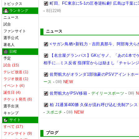
町田、FC東京に5-1の圧巻逆転劇! 広島は千葉に
トピックス
ランキング
-
8日22時
ニュース
試合
ファンサイト
ニュース
選手公式
<サガン鳥栖>新戦力・吉田真那斗、阿部海大ら
著名人
日程
【名古屋グランパス】GKピサノ、「あの1本で
予定
相手に…ミス反省 指揮官からは励まし「チャレン
試合 (15)
テレビ放送 (1)
佐野航大がオランダ1部強豪のPSVアイントホー
ラジオ放送 (1)
ース
-
0時
NEW
イベント (4)
誕生日 (4)
佐野航大がPSV移籍
-
デイリースポーツ
-
0時
N
チケット発売 (6)
柏 J1通算400勝 久保が流れ呼び込む先制ア
選手出演
-
スポニチ
-
0時
NEW
キャンプ
サイト
すべて (17)
ブログ
ファンサイト (9)