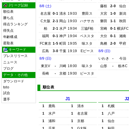
Jリーグ記録
8/8 (土)
藤枝
2-0
仙台
順位表
名古屋
0-1
清水
19:03
豊田ス
大宮
1-0
新潟
勝ち点
C大阪
2-1
岡山
19:03
ハナサカ
磐田
1-1
秋田
得点ランキング
柏
2-1
水戸
19:04
三協F柏
宮崎
0-1
横浜FC
得失点
福岡
0-1
神戸
19:04
ベススタ
大分
0-1
湘南
年齢構成
星取表
FC東京
1-5
町田
19:05
味スタ
鳥栖
2-0
甲府
キーワード
広島
3-0
千葉
19:19
Eピース
8/9 (日)
プレスリリース
8/9 (日)
いわき
-
今治
ニュース
東京V
-
川崎
18:00
味スタ
山形
-
栃木C
ブログ
長崎
-
京都
19:00
ピースタ
データ・その他
ダウンロード
順位表
toto
試合
J1
J
選手
1
鹿島
1
清水
1
札幌
1
水戸
1
名古屋
1
八戸
1
浦和
1
京都
1
仙台
1
千葉
1
G大阪
1
秋田