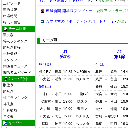
け。【8/7練習フォトレポート】
-
赤鯱新報
-
11時
エピソード
契約状況
茨城新聞 開幕戦プレビュー
-
鹿島アントラーズ
出場時間
カマタマのサポーティングパートナー!?
-
かまた
得点・警告
チーム情報
競技場
リーグ戦
得点ランキング
勝ち点推移
J1
J2
年齢構成
第1節
第1節
スタッフ
8/7 (金)
8/8 (土)
関係者ニュース
横浜FM
-
鹿島
19:25
MUFG国立
札幌
-
徳島
14:
関係者エピソード
Jリーグ記録
G大阪
-
浦和
19:30
パナスタ
八戸
-
富山
18:
順位表
8/8 (土)
藤枝
-
仙台
18:
勝ち点
柏
-
水戸
19:00
三協F柏
大宮
-
新潟
19:
得点ランキング
FC東京
-
町田
19:00
味スタ
磐田
-
秋田
19:
得失点
名古屋
-
清水
19:00
豊田ス
大分
-
湘南
19:
年齢構成
C大阪
-
岡山
19:00
ハナサカ
宮崎
-
横浜FC
19:
星取表
キーワード
福岡
-
神戸
19:00
ベススタ
鳥栖
-
甲府
19: