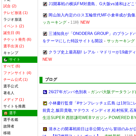
J1開幕戦の横浜FM対鹿島、G大阪vs浦和はどこ
試合 (2)
テレビ放送 (1)
岡山加入内定のロス五輪世代MF小倉幸成が負傷
ラジオ放送
ッカーキング
-
11時
NEW
イベント (2)
誕生日 (8)
三浦知良が「ONODERA GROUP」のブラン
チケット発売 (6)
をテーマにした特設サイトも開設
-
サッカーキング
選手出演 (2)
クラブ史上最高額! レアル・マドリーが19歳デ
キャンプ
NEW
サイト
すべて (6)
ファンサイト (4)
ブログ
チーム公式 (1)
選手公式
26/27年ガンバ色別表
-
ガンバ大阪データランド(GAM
著名人
メディア (1)
小林慶行監督「#サンフレッチェ広島 は1対1
サイトを推薦
前貴之,飯田貴敬,マテウス インディオ,松村拓実,石尾陸
選手
生活SUPER 西部謙司WEBマガジン POWERED BY 
選手名鑑
故障者
清水との開幕戦前日は非公開ながら冒頭のみが
移籍