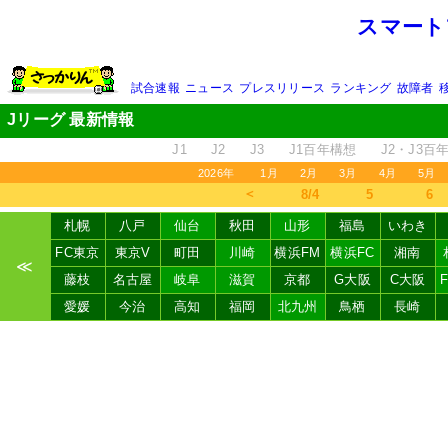
スマート
試合速報
ニュース
プレスリリース
ランキング
故障者
Jリーグ 最新情報
J1
J2
J3
J1百年構想
J2・J3百
2026年
1月
2月
3月
4月
5月
＜
8/4
5
6
札幌
八戸
仙台
秋田
山形
福島
いわき
FC東京
東京V
町田
川崎
横浜FM
横浜FC
湘南
≪
藤枝
名古屋
岐阜
滋賀
京都
G大阪
C大阪
愛媛
今治
高知
福岡
北九州
鳥栖
長崎