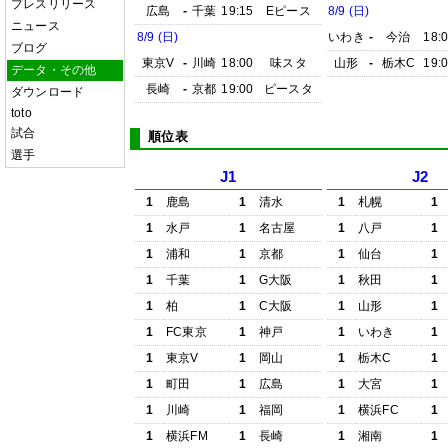
プレスリリース
広島
-
千葉
19:15
Eピース
8/9 (日)
ニュース
8/9 (日)
いわき
-
今治
18:
ブログ
東京V
-
川崎
18:00
味スタ
山形
-
栃木C
19:
データ・その他
長崎
-
京都
19:00
ピースタ
ダウンロード
toto
試合
順位表
選手
J1
J2
1
鹿島
1
清水
1
札幌
1
1
水戸
1
名古屋
1
八戸
1
1
浦和
1
京都
1
仙台
1
1
千葉
1
G大阪
1
秋田
1
1
柏
1
C大阪
1
山形
1
1
FC東京
1
神戸
1
いわき
1
1
東京V
1
岡山
1
栃木C
1
1
町田
1
広島
1
大宮
1
1
川崎
1
福岡
1
横浜FC
1
1
横浜FM
1
長崎
1
湘南
1