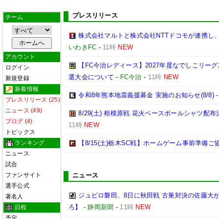
プレスリリース
チーム
株式会社マルトと株式会社NTTドコモが連携し
いわきFC
-
11時
NEW
アカウント
【FC今治レディース】2027年度なでしこリー
ログイン
選大会について
-
FC今治
-
11時
NEW
新規登録
新着情報
令和8年熊本地震義援募金 実施のお知らせ(8/8)
プレスリリース (25)
ニュース (49)
8/29(土) 相模原戦 花火ベースボールシャツ配布決
ブログ (4)
11時
NEW
トピックス
ランキング
【8/15(土)栃木SC戦】ホームゲーム事前準備
ニュース
試合
ファンサイト
ニュース
選手公式
ジュビロ磐田、8日に秋田戦 古巣対決の佐藤大
著名人
ろ】
-
静岡新聞
-
11時
NEW
日程
予定