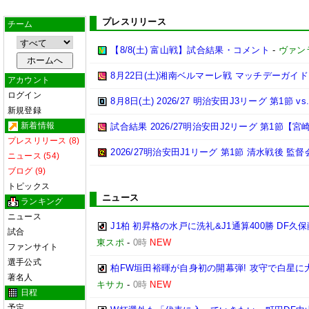
プレスリリース
チーム
【8/8(土) 富山戦】試合結果・コメント
-
ヴァン
8月22日(土)湘南ベルマーレ戦 マッチデーガイド
アカウント
ログイン
8月8日(土) 2026/27 明治安田J3リーグ 第1節
新規登録
新着情報
試合結果 2026/27明治安田J2リーグ 第1節【宮崎
プレスリリース (8)
2026/27明治安田J1リーグ 第1節 清水戦後 監督
ニュース (54)
ブログ (9)
トピックス
ニュース
ランキング
ニュース
J1柏 初昇格の水戸に洗礼&J1通算400勝 D
試合
東スポ
-
0時
NEW
ファンサイト
選手公式
柏FW垣田裕暉が自身初の開幕弾! 攻守で白星に
著名人
キサカ
-
0時
NEW
日程
予定