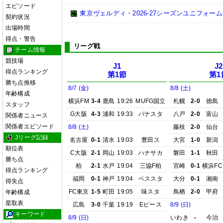
エピソード
東京ヴェルディ・2026-27シーズンユニフォーム
契約状況
出場時間
得点・警告
リーグ戦
チーム情報
競技場
J1
J2
得点ランキング
第1節
第1
勝ち点推移
8/7 (金)
8/8 (土)
年齢構成
横浜FM
3-4
鹿島
19:26
MUFG国立
札幌
2-0
徳島
スタッフ
G大阪
4-3
浦和
19:33
パナスタ
八戸
2-0
富山
関係者ニュース
関係者エピソード
8/8 (土)
藤枝
2-0
仙台
Jリーグ記録
名古屋
0-1
清水
19:03
豊田ス
大宮
1-0
新潟
順位表
C大阪
2-1
岡山
19:03
ハナサカ
磐田
1-1
秋田
勝ち点
柏
2-1
水戸
19:04
三協F柏
宮崎
0-1
横浜FC
得点ランキング
福岡
0-1
神戸
19:04
ベススタ
大分
0-1
湘南
得失点
FC東京
1-5
町田
19:05
味スタ
鳥栖
2-0
甲府
年齢構成
星取表
広島
3-0
千葉
19:19
Eピース
8/9 (日)
キーワード
8/9 (日)
いわき
-
今治