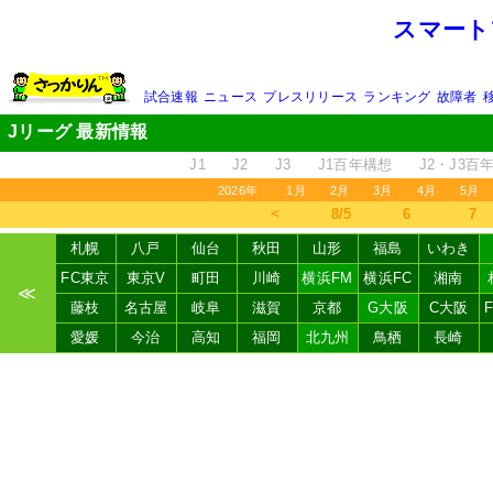
スマート
試合速報
ニュース
プレスリリース
ランキング
故障者
Jリーグ 最新情報
J1
J2
J3
J1百年構想
J2・J3百
2026年
1月
2月
3月
4月
5月
＜
8/5
6
7
札幌
八戸
仙台
秋田
山形
福島
いわき
FC東京
東京V
町田
川崎
横浜FM
横浜FC
湘南
≪
藤枝
名古屋
岐阜
滋賀
京都
G大阪
C大阪
愛媛
今治
高知
福岡
北九州
鳥栖
長崎