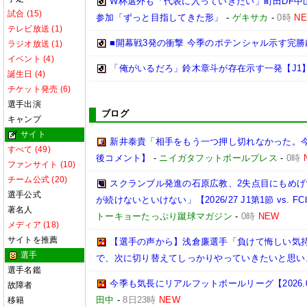
W杯選外も「代表に入っていきたい」町田DF中山
試合 (15)
参加「ずっと目指してきた形」
-
ゲキサカ
-
0時
N
テレビ放送 (1)
■開幕戦3発の衝撃 今季のポテンシャル示す完勝
ラジオ放送 (1)
イベント (4)
「俺がいるだろ」鈴木章斗が存在示す一発【J1】
誕生日 (4)
チケット発売 (6)
選手出演
ブログ
キャンプ
サイト
新井泰貴「相手をもう一つ押し切れなかった。
すべて (49)
後コメント】
-
ニイガタフットボールプレス
-
0時
ファンサイト (10)
チーム公式 (20)
スクランブル発進の石原広教、2失点目にもめげ
選手公式
が続けないといけない」【2026/27 J1第1節 vs. FC
著名人
トーキョーたっぷり蹴球マガジン
-
0時
NEW
メディア (18)
サイトを推薦
【選手の声から】浅倉廉選手「負けて悔しい気
選手
で、次に切り替えてしっかりやっていきたいと思い
選手名鑑
今季も気長にリアルフットボールリーグ【2026.08.
故障者
田中
-
8日23時
NEW
移籍