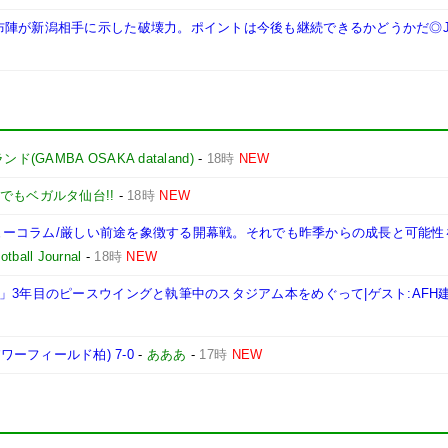
布陣が新潟相手に示した破壊力。ポイントは今後も継続できるかどうかだ◎J
GAMBA OSAKA dataland)
-
18時
NEW
でもベガルタ仙台!!
-
18時
NEW
レビューコラム/厳しい前途を象徴する開幕戦。それでも昨季からの成長と可能
tball Journal
-
18時
NEW
」3年目のピースウイングと執筆中のスタジアム本をめぐって|ゲスト:AFH
トパワーフィールド柏) 7-0
-
あああ
-
17時
NEW