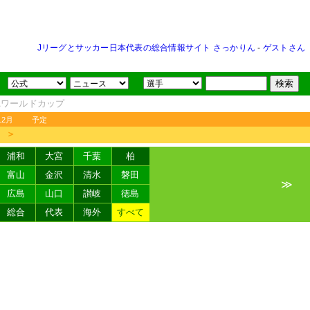
Jリーグとサッカー日本代表の総合情報サイト さっかりん
-
ゲストさん
FAワールドカップ
12月
予定
＞
浦和
大宮
千葉
柏
富山
金沢
清水
磐田
≫
広島
山口
讃岐
徳島
総合
代表
海外
すべて