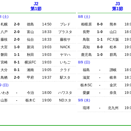
J2
J3
第1節
第1節
8 (土)
8/8 (土)
札幌
2-0
徳島
14:50
プレド
相模原
0-0
熊本
18:
八戸
2-0
富山
18:33
プラスタ
長野
1-0
山口
18:
藤枝
2-0
仙台
18:33
藤枝サ
鳥取
1-1
FC大阪
19:
大宮
1-0
新潟
19:03
NACK
高知
0-0
松本
19:
磐田
1-1
秋田
19:03
ヤマハ
鹿児島
1-0
群馬
19:
宮崎
0-1
横浜FC
19:03
いちご
8/9 (日)
大分
0-1
湘南
19:05
クラド
福島
-
讃岐
18:
鳥栖
2-0
甲府
19:37
駅スタ
滋賀
-
岐阜
18:
9 (日)
栃木SC
-
金沢
19:
いわき
-
今治
18:00
ハワスタ
愛媛
-
奈良
19:
山形
-
栃木C
19:00
NDスタ
9/9 (水)
琉球
-
北九州
19: