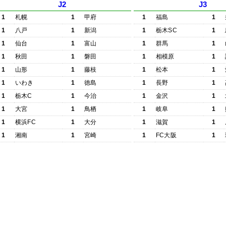
J2
J3
1
札幌
1
甲府
1
福島
1
1
八戸
1
新潟
1
栃木SC
1
1
仙台
1
富山
1
群馬
1
1
秋田
1
磐田
1
相模原
1
1
山形
1
藤枝
1
松本
1
1
いわき
1
徳島
1
長野
1
1
栃木C
1
今治
1
金沢
1
1
大宮
1
鳥栖
1
岐阜
1
1
横浜FC
1
大分
1
滋賀
1
1
湘南
1
宮崎
1
FC大阪
1