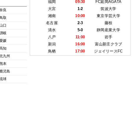
福岡
09:30
FC延岡AGATA
大宮
1-2
筑波大学
奈良
湘南
10:00
東京学芸大学
鳥取
名古屋
2-3
藤枝
山口
清水
5-0
静岡産業大学
讃岐
八戸
11:00
岩手
愛媛
新潟
16:00
富山新庄クラブ
高知
鳥栖
17:00
ジェイリースFC
北九州
熊本
鹿児島
琉球