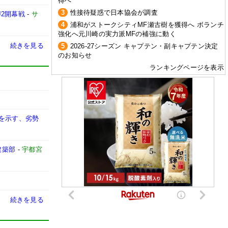
得へ
3
性接待疑惑で日本協会が調査
2開幕戦
-
サ
4
浦和がストークシティMF瀬古樹を獲得へ ボランチ
強化へ元川崎の実力派MFの補強に動く
続きを見る
5
2026-27シーズン キャプテン・副キャプテン決定
のお知らせ
ランキングページを表示
性を示す、劣勢
建築部
-
宇都宮
続きを見る