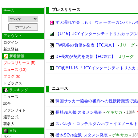
プレスリリース
チーム
ずぶ濡れで楽しもう! ウォーターガンバトル
【U-15】JCYインターシティトリムカップ(U-
アカウント
ログイン
FW尾谷の負傷を発表【FC東京】
-
Jリーグ
新規登録
新着情報
DF長友が契約を更新【FC東京】
-
Jリーグ
-
プレスリリース (5)
FC岐阜U-15 「JCYインターシティトリムカップ 
ニュース (13)
ブログ (6)
トピックス
ニュース
ランキング
ニュース
韓国サッカー協会の審判への性接待疑惑で波紋
試合
ファンサイト
長崎vs京都 スタメン発表
-
ゲキサカ
-
18時
選手公式
スパルタ・ロッテルダムvsフェイエノールト
著名人
日程
栃木SCvs金沢 スタメン発表
-
ゲキサカ
-
18
予定