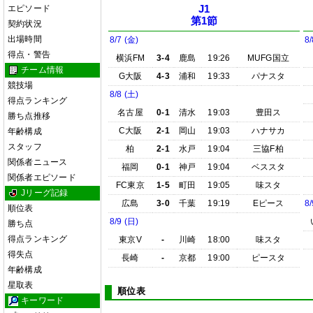
エピソード
J1
第1節
契約状況
出場時間
8/7 (金)
8/
得点・警告
横浜FM
3-4
鹿島
19:26
MUFG国立
チーム情報
G大阪
4-3
浦和
19:33
パナスタ
競技場
8/8 (土)
得点ランキング
名古屋
0-1
清水
19:03
豊田ス
勝ち点推移
C大阪
2-1
岡山
19:03
ハナサカ
年齢構成
スタッフ
柏
2-1
水戸
19:04
三協F柏
関係者ニュース
福岡
0-1
神戸
19:04
ベススタ
関係者エピソード
FC東京
1-5
町田
19:05
味スタ
Jリーグ記録
広島
3-0
千葉
19:19
Eピース
8/
順位表
8/9 (日)
勝ち点
得点ランキング
東京V
-
川崎
18:00
味スタ
得失点
長崎
-
京都
19:00
ピースタ
年齢構成
星取表
順位表
キーワード