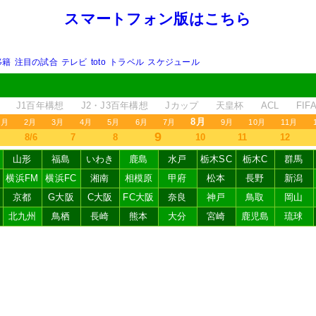
スマートフォン版はこちら
移籍
注目の試合
テレビ
toto
トラベル
スケジュール
J1百年構想
J2・J3百年構想
Jカップ
天皇杯
ACL
FI
8月
1月
2月
3月
4月
5月
6月
7月
9月
10月
11月
9
8/6
7
8
10
11
12
山形
福島
いわき
鹿島
水戸
栃木SC
栃木C
群馬
横浜FM
横浜FC
湘南
相模原
甲府
松本
長野
新潟
京都
G大阪
C大阪
FC大阪
奈良
神戸
鳥取
岡山
北九州
鳥栖
長崎
熊本
大分
宮崎
鹿児島
琉球