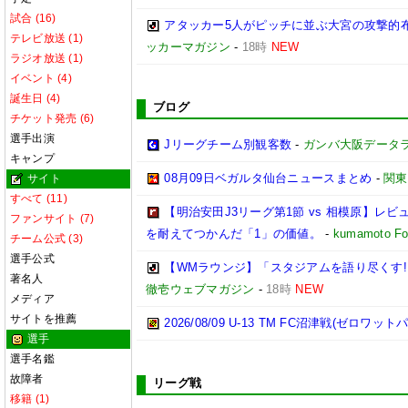
試合 (16)
アタッカー5人がピッチに並ぶ大宮の攻撃的
テレビ放送 (1)
ッカーマガジン
-
18時
NEW
ラジオ放送 (1)
イベント (4)
誕生日 (4)
ブログ
チケット発売 (6)
選手出演
Jリーグチーム別観客数
-
ガンバ大阪データランド(
キャンプ
08月09日ベガルタ仙台ニュースまとめ
-
関東
サイト
すべて (11)
【明治安田J3リーグ第1節 vs 相模原】
ファンサイト (7)
を耐えてつかんだ「1」の価値。
-
kumamoto Foo
チーム公式 (3)
選手公式
【WMラウンジ】「スタジアムを語り尽くす!
著名人
徹壱ウェブマガジン
-
18時
NEW
メディア
サイトを推薦
2026/08/09 U-13 TM FC沼津戦(ゼロワッ
選手
選手名鑑
故障者
リーグ戦
移籍 (1)