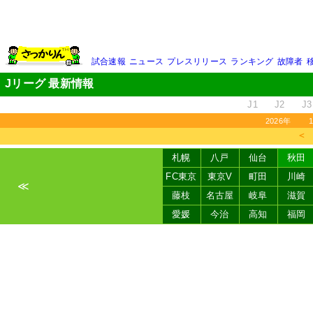
試合速報
ニュース
プレスリリース
ランキング
故障者
Jリーグ 最新情報
J1
J2
J3
2026年
＜
札幌
八戸
仙台
秋田
FC東京
東京V
町田
川崎
≪
藤枝
名古屋
岐阜
滋賀
愛媛
今治
高知
福岡