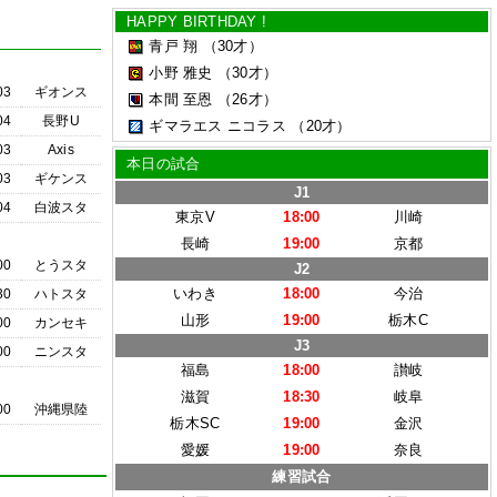
HAPPY BIRTHDAY !
青戸 翔
（30才）
小野 雅史
（30才）
03
ギオンス
本間 至恩
（26才）
04
長野U
ギマラエス ニコラス
（20才）
03
Axis
本日の試合
03
ギケンス
J1
04
白波スタ
東京V
18:00
川崎
長崎
19:00
京都
00
とうスタ
J2
いわき
18:00
今治
30
ハトスタ
山形
19:00
栃木C
00
カンセキ
J3
00
ニンスタ
福島
18:00
讃岐
滋賀
18:30
岐阜
00
沖縄県陸
栃木SC
19:00
金沢
愛媛
19:00
奈良
練習試合