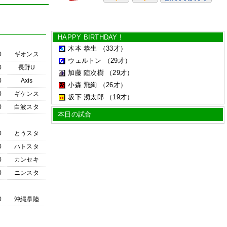
HAPPY BIRTHDAY !
木本 恭生
（33才）
0
ギオンス
ウェルトン
（29才）
0
長野U
加藤 陸次樹
（29才）
0
Axis
小森 飛絢
（26才）
0
ギケンス
坂下 湧太郎
（19才）
0
白波スタ
本日の試合
0
とうスタ
0
ハトスタ
0
カンセキ
0
ニンスタ
0
沖縄県陸