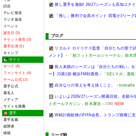
推し選手を激励! 26/27シーズンも高知ユ
試合
テレビ放送
「推し」勝利で会員ポイント 四電がJリーグ
ラジオ放送
イベント
誕生日 (5)
ブログ
チケット発売 (3)
選手出演 (5)
リカルド ロドリゲス監督「自分たちの形で試合
キャンプ
メント】
-
「柏フットボールジャーナル」鈴木
サイト
すべて (6)
前人未踏のシーズンは「自分たちの戦い」を
ファンサイト (4)
ー】J1第1節 横浜FM対鹿島
-
「GELマガ」鹿
チーム公式 (2)
自分なりの答えを考え抜くこと。
-
trinitalife
選手公式
著名人
いよいよ2026/27シーズン開幕目前。名願斗
メディア
トボールマガジン」鈴木康浩
-
20時
NEW
サイトを推薦
選手
W杯計画頓挫のFIFA会長、トランプ政権に
選手名鑑
故障者
移籍
リーグ戦