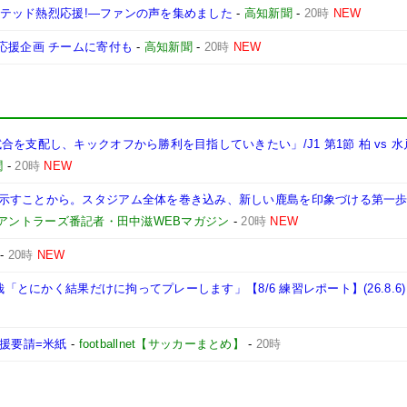
ナイテッド熱烈応援!―ファンの声を集めました
-
高知新聞
-
20時
NEW
応援企画 チームに寄付も
-
高知新聞
-
20時
NEW
を支配し、キックオフから勝利を目指していきたい」/J1 第1節 柏 vs 
潤
-
20時
NEW
示すことから。スタジアム全体を巻き込み、新しい鹿島を印象づける第一歩
島アントラーズ番記者・田中滋WEBマガジン
-
20時
NEW
-
20時
NEW
哉「とにかく結果だけに拘ってプレーします」【8/6 練習レポート】(26.8.6)
支援要請=米紙
-
footballnet【サッカーまとめ】
-
20時