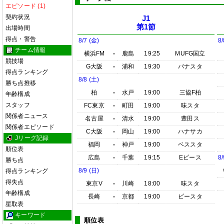
エピソード (1)
契約状況
J1
第1節
出場時間
得点・警告
8/7 (金)
8/
チーム情報
横浜FM
-
鹿島
19:25
MUFG国立
競技場
G大阪
-
浦和
19:30
パナスタ
得点ランキング
8/8 (土)
勝ち点推移
柏
-
水戸
19:00
三協F柏
年齢構成
スタッフ
FC東京
-
町田
19:00
味スタ
関係者ニュース
名古屋
-
清水
19:00
豊田ス
関係者エピソード
C大阪
-
岡山
19:00
ハナサカ
Jリーグ記録
福岡
-
神戸
19:00
ベススタ
順位表
広島
-
千葉
19:15
Eピース
8/
勝ち点
8/9 (日)
得点ランキング
得失点
東京V
-
川崎
18:00
味スタ
年齢構成
長崎
-
京都
19:00
ピースタ
星取表
キーワード
順位表