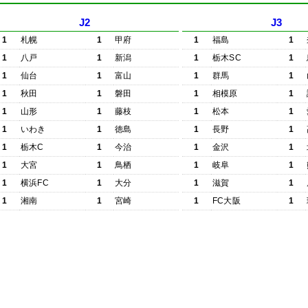
J2
J3
1
札幌
1
甲府
1
福島
1
1
八戸
1
新潟
1
栃木SC
1
1
仙台
1
富山
1
群馬
1
1
秋田
1
磐田
1
相模原
1
1
山形
1
藤枝
1
松本
1
1
いわき
1
徳島
1
長野
1
1
栃木C
1
今治
1
金沢
1
1
大宮
1
鳥栖
1
岐阜
1
1
横浜FC
1
大分
1
滋賀
1
1
湘南
1
宮崎
1
FC大阪
1