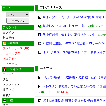
プレスリリース
チーム
生まれ変わったJリーグがついに開幕!前年王
起湘転結 ? 38MF 上月 壮一郎
-
湘南ベルマ
アカウント
ログイン
熱中症対策で楽しむ、夏祭りだモン!
-
モン
新規登録
新着情報
※協賛社追記※2026/27明治安田J3リーグ
プレスリリース (16)
【8/8サマフェス&熊本戦】「フードドライブ su
ニュース (20)
ブログ (4)
トピックス
ニュース
ランキング
ニュース
<サガン鳥栖>「J2優勝・J1昇格」に向け開
試合
ファンサイト
W杯スタンドで輝いていた堂安律の妻 「出
選手公式
スポーツ
-
21時
NEW
著名人
日程
U21大岩剛監督 影響を受けた監督は世界的
予定