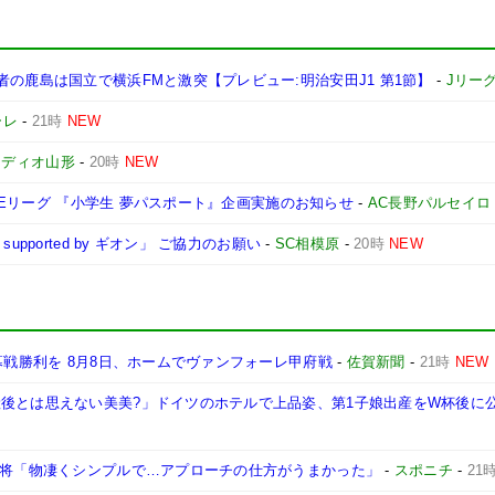
者の鹿島は国立で横浜FMと激突【プレビュー:明治安田J1 第1節】
-
Jリー
ーレ
-
21時
NEW
テディオ山形
-
20時
NEW
/WEリーグ 『小学生 夢パスポート』企画実施のお知らせ
-
AC長野パルセイロ
pported by ギオン」 ご協力のお願い
-
SC相模原
-
20時
NEW
幕戦勝利を 8月8日、ホームでヴァンフォーレ甲府戦
-
佐賀新聞
-
21時
NEW
産後とは思えない美美?」ドイツのホテルで上品姿、第1子娘出産をW杯後に
名将「物凄くシンプルで…アプローチの仕方がうまかった」
-
スポニチ
-
21