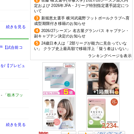
2
佐藤 柚太選手(専修大学) 2027/28シーズン加入内
定および 2026年JFA・Jリーグ特別指定選手認定につ
いて
3
新堀恵太選手 横河武蔵野フットボールクラブへ育
成型期限付き移籍のお知らせ
続きを見る
4
2026/27シーズン 名古屋グランパス キャプテン・
副キャプテン決定のお知らせ
5
24歳日本人は「2部リーグが能力に見合っていな
水戸【試合前コ
い」 クラブ史上最高額で移籍浮上「疑う者はいない」
ランキングページを表示
を/【プレビュ
-
「栃木フッ
続きを見る