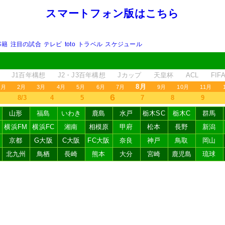
スマートフォン版はこちら
移籍
注目の試合
テレビ
toto
トラベル
スケジュール
J1百年構想
J2・J3百年構想
Jカップ
天皇杯
ACL
FI
8月
1月
2月
3月
4月
5月
6月
7月
9月
10月
11月
6
8/3
4
5
7
8
9
山形
福島
いわき
鹿島
水戸
栃木SC
栃木C
群馬
横浜FM
横浜FC
湘南
相模原
甲府
松本
長野
新潟
京都
G大阪
C大阪
FC大阪
奈良
神戸
鳥取
岡山
北九州
鳥栖
長崎
熊本
大分
宮崎
鹿児島
琉球