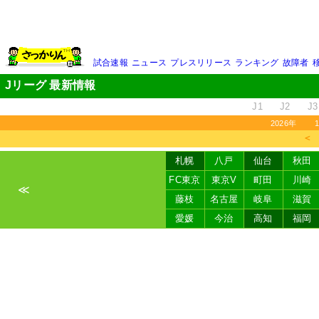
試合速報
ニュース
プレスリリース
ランキング
故障者
Jリーグ 最新情報
J1
J2
J3
2026年
＜
札幌
八戸
仙台
秋田
FC東京
東京V
町田
川崎
≪
藤枝
名古屋
岐阜
滋賀
愛媛
今治
高知
福岡