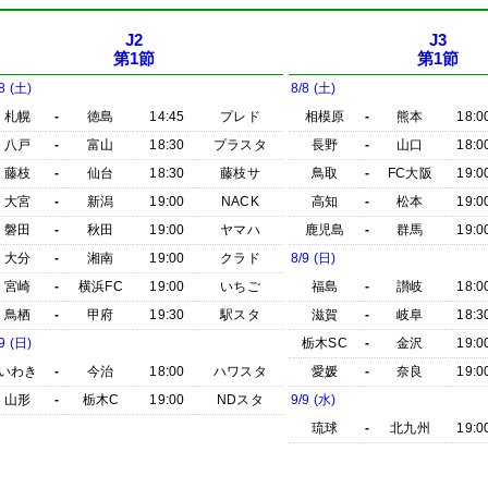
J2
J3
第1節
第1節
8 (土)
8/8 (土)
札幌
-
徳島
14:45
プレド
相模原
-
熊本
18:0
八戸
-
富山
18:30
プラスタ
長野
-
山口
18:0
藤枝
-
仙台
18:30
藤枝サ
鳥取
-
FC大阪
19:0
大宮
-
新潟
19:00
NACK
高知
-
松本
19:0
磐田
-
秋田
19:00
ヤマハ
鹿児島
-
群馬
19:0
大分
-
湘南
19:00
クラド
8/9 (日)
宮崎
-
横浜FC
19:00
いちご
福島
-
讃岐
18:0
鳥栖
-
甲府
19:30
駅スタ
滋賀
-
岐阜
18:3
9 (日)
栃木SC
-
金沢
19:0
いわき
-
今治
18:00
ハワスタ
愛媛
-
奈良
19:0
山形
-
栃木C
19:00
NDスタ
9/9 (水)
琉球
-
北九州
19:0