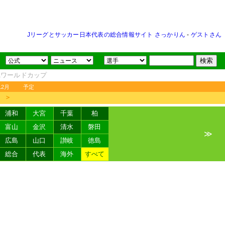
Jリーグとサッカー日本代表の総合情報サイト さっかりん
-
ゲストさん
FAワールドカップ
12月
予定
＞
浦和
大宮
千葉
柏
富山
金沢
清水
磐田
≫
広島
山口
讃岐
徳島
総合
代表
海外
すべて