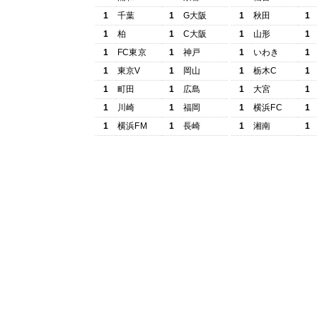
1
千葉
1
G大阪
1
秋田
1
1
柏
1
C大阪
1
山形
1
1
FC東京
1
神戸
1
いわき
1
1
東京V
1
岡山
1
栃木C
1
1
町田
1
広島
1
大宮
1
1
川崎
1
福岡
1
横浜FC
1
1
横浜FM
1
長崎
1
湘南
1