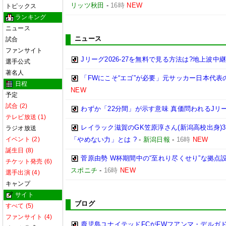
リッツ秋田
-
16時
NEW
トピックス
ランキング
ニュース
ニュース
試合
ファンサイト
Jリーグ2026-27を無料で見る方法は?地上波中
選手公式
著名人
「FWにこそ“エゴ”が必要」元サッカー日本代
日程
NEW
予定
試合 (2)
わずか「22分間」が示す意味 真価問われるJリ
テレビ放送 (1)
レイラック滋賀のGK笠原淳さん(新潟高校出身)3
ラジオ放送
イベント (2)
「やめない力」とは ?
-
新潟日報
-
16時
NEW
誕生日 (8)
菅原由勢 W杯期間中の“至れり尽くせり”な拠
チケット発売 (6)
スポニチ
-
16時
NEW
選手出演 (4)
キャンプ
サイト
ブログ
すべて (5)
ファンサイト (4)
鹿児島ユナイテッドFCがFWフアンマ・デルガ