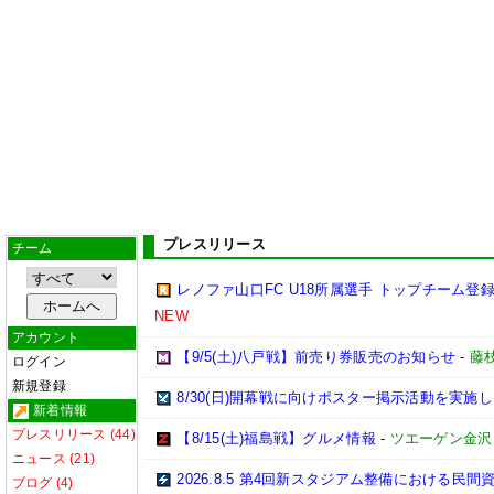
プレスリリース
チーム
レノファ山口FC U18所属選手 トップチーム登録
NEW
アカウント
【9/5(土)八戸戦】前売り券販売のお知らせ
-
藤枝
ログイン
新規登録
8/30(日)開幕戦に向けポスター掲示活動を実施
新着情報
プレスリリース (44)
【8/15(土)福島戦】グルメ情報
-
ツエーゲン金沢
ニュース (21)
2026.8.5 第4回新スタジアム整備における
ブログ (4)