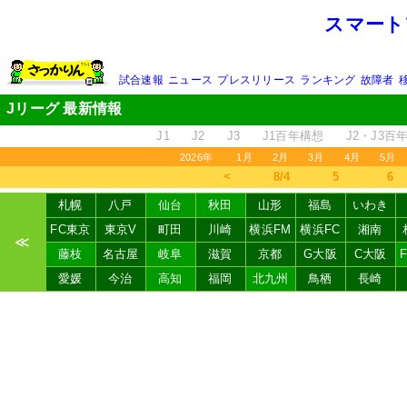
スマート
試合速報
ニュース
プレスリリース
ランキング
故障者
Jリーグ 最新情報
J1
J2
J3
J1百年構想
J2・J3百
2026年
1月
2月
3月
4月
5月
＜
8/4
5
6
札幌
八戸
仙台
秋田
山形
福島
いわき
FC東京
東京V
町田
川崎
横浜FM
横浜FC
湘南
≪
藤枝
名古屋
岐阜
滋賀
京都
G大阪
C大阪
愛媛
今治
高知
福岡
北九州
鳥栖
長崎