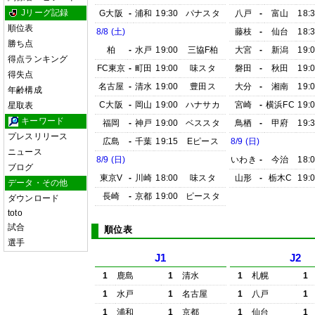
Jリーグ記録
G大阪
-
浦和
19:30
パナスタ
八戸
-
富山
18:
順位表
8/8 (土)
藤枝
-
仙台
18:
勝ち点
柏
-
水戸
19:00
三協F柏
大宮
-
新潟
19:
得点ランキング
FC東京
-
町田
19:00
味スタ
磐田
-
秋田
19:
得失点
名古屋
-
清水
19:00
豊田ス
大分
-
湘南
19:
年齢構成
C大阪
-
岡山
19:00
ハナサカ
宮崎
-
横浜FC
19:
星取表
キーワード
福岡
-
神戸
19:00
ベススタ
鳥栖
-
甲府
19:
プレスリリース
広島
-
千葉
19:15
Eピース
8/9 (日)
ニュース
8/9 (日)
いわき
-
今治
18:
ブログ
東京V
-
川崎
18:00
味スタ
山形
-
栃木C
19:
データ・その他
長崎
-
京都
19:00
ピースタ
ダウンロード
toto
試合
順位表
選手
J1
J2
1
鹿島
1
清水
1
札幌
1
1
水戸
1
名古屋
1
八戸
1
1
浦和
1
京都
1
仙台
1