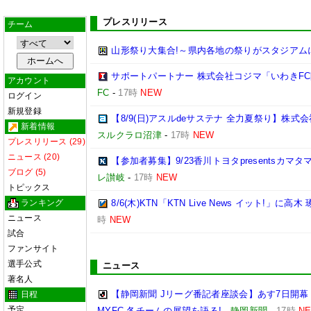
プレスリリース
チーム
山形祭り大集合!～県内各地の祭りがスタジアム
サポートパートナー 株式会社コジマ「いわきF
アカウント
FC
-
17時
NEW
ログイン
新規登録
【8/9(日)アスルdeサステナ 全力夏祭り】株
新着情報
スルクラロ沼津
-
17時
NEW
プレスリリース (29)
ニュース (20)
【参加者募集】9/23香川トヨタpresentsカマ
ブログ (5)
レ讃岐
-
17時
NEW
トピックス
ランキング
8/6(木)KTN「KTN Live News イット!」に高木
ニュース
時
NEW
試合
ファンサイト
選手公式
ニュース
著名人
【静岡新聞 Jリーグ番記者座談会】あす7日開幕
日程
予定
MYFC 各チームの展望を語る!
-
静岡新聞
-
17時
N