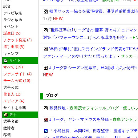
試合
韓国サッカー協会を家宅捜索、洪明甫前監督就
テレビ放送
17時
NEW
ラジオ放送
イベント
“世界基準のJリーグ”あす開幕 野々村チェアマン
誕生日 (5)
対策「パフォーマンス上げられる環境を用意」
-
F
チケット発売 (3)
選手出演 (5)
W杯は2年に1度に? 元イングランド代表がFI
キャンプ
ファンティーノのやり方だと悟ったよ」
-
サッカー
サイト
すべて (19)
Jリーグ新シーズン開幕節、FC琉球-北九州が中止
ファンサイト (4)
NEW
チーム公式 (10)
選手公式
著名人 (1)
ブログ
メディア (4)
サイトを推薦
鶴見緑地
-
森岡茂オフィシャルブログ「優しいブログ」
選手
Jリーグ、ヤン・マテウスを登録
-
鹿島アントラ
選手名鑑
故障者
「小島社長、本間GM、樹森監督、渡邉キャプテン
移籍