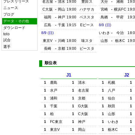
プレスリリース
名古屋
-
清水
19:00
豊田ス
大分
-
湘南
19:
ニュース
C大阪
-
岡山
19:00
ハナサカ
宮崎
-
横浜FC
19:
ブログ
福岡
-
神戸
19:00
ベススタ
鳥栖
-
甲府
19:
データ・その他
広島
-
千葉
19:15
Eピース
8/9 (日)
ダウンロード
8/9 (日)
いわき
-
今治
18:
toto
試合
東京V
-
川崎
18:00
味スタ
山形
-
栃木C
19:
選手
長崎
-
京都
19:00
ピースタ
順位表
J1
J2
1
鹿島
1
清水
1
札幌
1
1
水戸
1
名古屋
1
八戸
1
1
浦和
1
京都
1
仙台
1
1
千葉
1
G大阪
1
秋田
1
1
柏
1
C大阪
1
山形
1
1
FC東京
1
神戸
1
いわき
1
1
東京V
1
岡山
1
栃木C
1