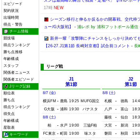
ズンは最高峰の舞台で残留・定着へ」【HHレポー
エピソード
17時
NEW
契約状況
出場時間
シーズン移行と伸るか反るかの開幕戦、交代枠
得点・警告
ュー/G大阪戦】
-
浦レポ by 浦和フットボール通信
チーム情報
競技場
新井一耀「攻撃陣にチャンスをしっかり決めて
得点ランキング
【26-27.J1第1節 長崎対京都】試合前コメント
-
長
勝ち点推移
年齢構成
スタッフ
リーグ戦
関係者ニュース
J1
J2
関係者エピソード
第1節
第1節
Jリーグ記録
8/7 (金)
8/8 (土)
順位表
勝ち点
横浜FM
-
鹿島
19:25
MUFG国立
札幌
-
徳島
14:
得点ランキング
G大阪
-
浦和
19:30
パナスタ
八戸
-
富山
18:
得失点
8/8 (土)
藤枝
-
仙台
18:
年齢構成
柏
-
水戸
19:00
三協F柏
大宮
-
新潟
19:
星取表
FC東京
-
町田
19:00
味スタ
磐田
-
秋田
19:
キーワード