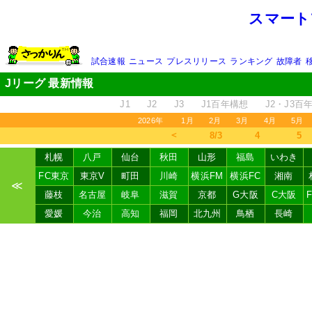
スマート
試合速報
ニュース
プレスリリース
ランキング
故障者
Jリーグ 最新情報
J1
J2
J3
J1百年構想
J2・J3百
2026年
1月
2月
3月
4月
5月
＜
8/3
4
5
札幌
八戸
仙台
秋田
山形
福島
いわき
FC東京
東京V
町田
川崎
横浜FM
横浜FC
湘南
≪
藤枝
名古屋
岐阜
滋賀
京都
G大阪
C大阪
愛媛
今治
高知
福岡
北九州
鳥栖
長崎