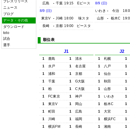
プレスリリース
広島
-
千葉
19:15
Eピース
8/9 (日)
ニュース
8/9 (日)
いわき
-
今治
18:
ブログ
東京V
-
川崎
18:00
味スタ
山形
-
栃木C
19:
データ・その他
長崎
-
京都
19:00
ピースタ
ダウンロード
toto
試合
順位表
選手
J1
J2
1
鹿島
1
清水
1
札幌
1
1
水戸
1
名古屋
1
八戸
1
1
浦和
1
京都
1
仙台
1
1
千葉
1
G大阪
1
秋田
1
1
柏
1
C大阪
1
山形
1
1
FC東京
1
神戸
1
いわき
1
1
東京V
1
岡山
1
栃木C
1
1
町田
1
広島
1
大宮
1
1
川崎
1
福岡
1
横浜FC
1
1
横浜FM
1
長崎
1
湘南
1