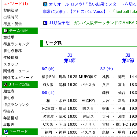
エピソード (1)
オリオール ロメウ/「良い結果でスタートを切
契約状況
非常に大事」:【アビスパ’s Voice】
-
「football 
出場時間
J1順位予想
-
ガンバ大阪データランド(GAMBA OSAK
得点・警告
チーム情報
競技場
リーグ戦
得点ランキング
勝ち点推移
J1
J2
年齢構成
第1節
第1節
スタッフ
8/7 (金)
8/8 (土)
関係者ニュース
横浜FM
-
鹿島
19:25
MUFG国立
札幌
-
徳島
14:
関係者エピソード
Jリーグ記録
G大阪
-
浦和
19:30
パナスタ
八戸
-
富山
18:
順位表
8/8 (土)
藤枝
-
仙台
18:
勝ち点
柏
-
水戸
19:00
三協F柏
大宮
-
新潟
19:
得点ランキング
FC東京
-
町田
19:00
味スタ
磐田
-
秋田
19:
得失点
名古屋
-
清水
19:00
豊田ス
大分
-
湘南
19:
年齢構成
C大阪
-
岡山
19:00
ハナサカ
宮崎
-
横浜FC
19:
星取表
キーワード
福岡
-
神戸
19:00
ベススタ
鳥栖
-
甲府
19: