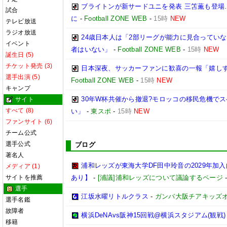
ブライトンが新サードユニを発表 三笘薫も登場
試合
に
-
Football ZONE WEB
-
15時
NEW
テレビ放送
ラジオ放送
24歳日本人は「2部リーグが能力に見合ってい
イベント
者はいない」
-
Football ZONE WEB
-
15時
NEW
誕生日 (5)
チケット発売 (3)
日本深夜、サッカーファンに歓喜の一報「嬉しす
選手出演 (5)
Football ZONE WEB
-
15時
NEW
キャンプ
30年W杯共催から撤退?モロッコの移民危機で
サイト
すべて (8)
い」
-
東スポ
-
15時
NEW
ファンサイト (6)
チーム公式
選手公式
ブログ
著名人
浦和レッズが東海大学DF田中玲音の2029年加
メディア (1)
サイトを推薦
あり】
-
[浦議]浦和レッズについて議論するページ
選手
江坂水曜リトルクラス
-
ガンバ大阪チアキッズ
選手名鑑
故障者
横浜DeNAvs阪神15回戦@横浜スタジアム(観戦)
移籍