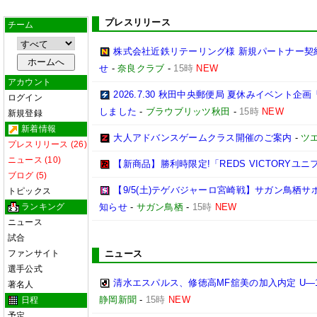
プレスリリース
チーム
株式会社近鉄リテーリング様 新規パートナー契
せ
-
奈良クラブ
-
15時
NEW
アカウント
2026.7.30 秋田中央郵便局 夏休みイベン
ログイン
しました
-
ブラウブリッツ秋田
-
15時
NEW
新規登録
新着情報
大人アドバンスゲームクラス開催のご案内
-
ツ
プレスリリース (26)
ニュース (10)
【新商品】勝利時限定!「REDS VICTORYユニ
ブログ (5)
【9/5(土)テゲバジャーロ宮崎戦】サガン鳥栖
トピックス
ランキング
知らせ
-
サガン鳥栖
-
15時
NEW
ニュース
試合
ファンサイト
ニュース
選手公式
清水エスパルス、修徳高MF舘美の加入内定 U―
著名人
静岡新聞
-
15時
NEW
日程
予定