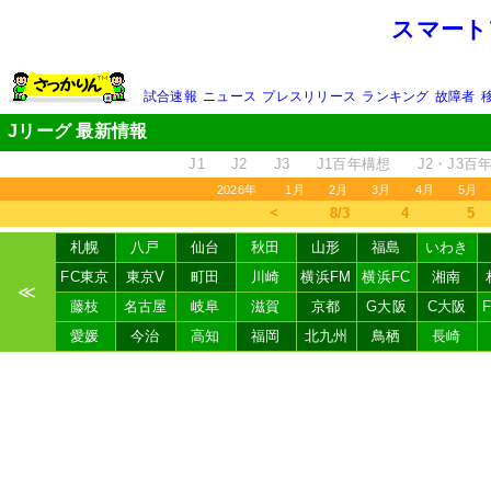
スマート
試合速報
ニュース
プレスリリース
ランキング
故障者
Jリーグ 最新情報
J1
J2
J3
J1百年構想
J2・J3百
2026年
1月
2月
3月
4月
5月
＜
8/3
4
5
札幌
八戸
仙台
秋田
山形
福島
いわき
FC東京
東京V
町田
川崎
横浜FM
横浜FC
湘南
≪
藤枝
名古屋
岐阜
滋賀
京都
G大阪
C大阪
愛媛
今治
高知
福岡
北九州
鳥栖
長崎