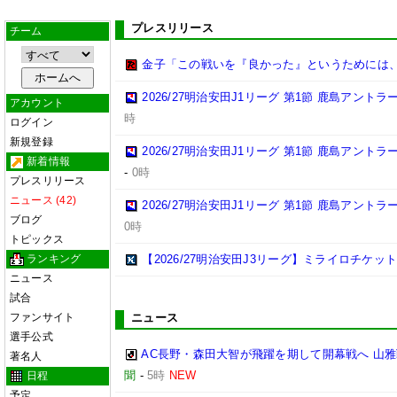
プレスリリース
チーム
金子「この戦いを『良かった』というためには
2026/27明治安田J1リーグ 第1節 鹿島アント
アカウント
時
ログイン
新規登録
2026/27明治安田J1リーグ 第1節 鹿島アント
新着情報
-
0時
プレスリリース
ニュース (42)
2026/27明治安田J1リーグ 第1節 鹿島アント
ブログ
0時
トピックス
ランキング
【2026/27明治安田J3リーグ】ミライロチケ
ニュース
試合
ファンサイト
ニュース
選手公式
AC長野・森田大智が飛躍を期して開幕戦へ 山
著名人
聞
-
5時
NEW
日程
予定