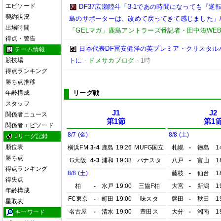
エピソード
DF37広瀬陸斗「3-1であの時間になっても『
契約状況
島のサポーターは、改めて戻ってきて感じました」/【
出場時間
「GELマガ」鹿島アントラーズ番記者・田中滋WE
得点・警告
日本代表DF冨安健洋の英プレミア・クリスタル
チーム情報
競技場
トに
-
ドメサカブログ
-
1時
得点ランキング
勝ち点推移
年齢構成
リーグ戦
スタッフ
J1
J2
関係者ニュース
第1節
第1
関係者エピソード
8/7 (金)
8/8 (土)
Jリーグ記録
順位表
横浜FM
3-4
鹿島
19:26
MUFG国立
札幌
-
徳島
1
勝ち点
G大阪
4-3
浦和
19:33
パナスタ
八戸
-
富山
1
得点ランキング
8/8 (土)
藤枝
-
仙台
1
得失点
柏
-
水戸
19:00
三協F柏
大宮
-
新潟
1
年齢構成
FC東京
-
町田
19:00
味スタ
磐田
-
秋田
1
星取表
名古屋
-
清水
19:00
豊田ス
大分
-
湘南
1
キーワード