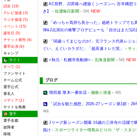
AC長野、J2昇格へ礎築くシーズンへ 百年構
試合 (19)
き】
-
信濃毎日新聞
-
5時
NEW
テレビ放送 (3)
ラジオ放送 (5)
「めっちゃ気持ち良かった」超絶トラップでも満
イベント (15)
弾&2点演出の衝撃プロデビューも「自分はまだ1試
誕生日 (5)
チケット発売 (4)
「56歳ってまじなのか!」元フランス代表レジェ
選手出演 (9)
ぐい、えぐいカラダだ」「超高速トレだ笑」
-
サッ
キャンプ
<秋元・札幌市長動静>
-
北海道新聞
-
5時
NEW
サイト
すべて (1)
ファンサイト
ブログ
チーム公式
選手公式
増田屋 厚木一番街店
-
湘南☆浪漫
-
4時
著名人
メディア (1)
「試合を観た感想」2026-27シーズン第1節・26年
サイトを推薦
4時
選手
選手名鑑
Jリーグ新シーズン開幕 16歳の三井寺の活躍で
故障者
負け
-
スポーツライター増島みどりの「ザ・スタジ
移籍