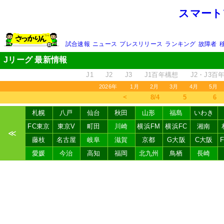
スマート
試合速報
ニュース
プレスリリース
ランキング
故障者
Jリーグ 最新情報
J1
J2
J3
J1百年構想
J2・J3百
2026年
1月
2月
3月
4月
5月
＜
8/4
5
6
札幌
八戸
仙台
秋田
山形
福島
いわき
FC東京
東京V
町田
川崎
横浜FM
横浜FC
湘南
≪
藤枝
名古屋
岐阜
滋賀
京都
G大阪
C大阪
愛媛
今治
高知
福岡
北九州
鳥栖
長崎