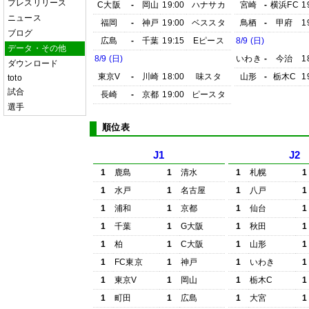
プレスリリース
C大阪
-
岡山
19:00
ハナサカ
宮崎
-
横浜FC
1
ニュース
福岡
-
神戸
19:00
ベススタ
鳥栖
-
甲府
1
ブログ
広島
-
千葉
19:15
Eピース
8/9 (日)
データ・その他
8/9 (日)
いわき
-
今治
1
ダウンロード
東京V
-
川崎
18:00
味スタ
山形
-
栃木C
1
toto
試合
長崎
-
京都
19:00
ピースタ
選手
順位表
J1
J2
1
鹿島
1
清水
1
札幌
1
1
水戸
1
名古屋
1
八戸
1
1
浦和
1
京都
1
仙台
1
1
千葉
1
G大阪
1
秋田
1
1
柏
1
C大阪
1
山形
1
1
FC東京
1
神戸
1
いわき
1
1
東京V
1
岡山
1
栃木C
1
1
町田
1
広島
1
大宮
1