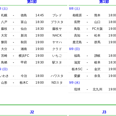
第1節
第1節
8 (土)
8/8 (土)
札幌
-
徳島
14:45
プレド
相模原
-
熊本
18:0
八戸
-
富山
18:30
プラスタ
長野
-
山口
18:0
藤枝
-
仙台
18:30
藤枝サ
鳥取
-
FC大阪
19:0
大宮
-
新潟
19:00
NACK
高知
-
松本
19:0
磐田
-
秋田
19:00
ヤマハ
鹿児島
-
群馬
19:0
大分
-
湘南
19:00
クラド
8/9 (日)
宮崎
-
横浜FC
19:00
いちご
福島
-
讃岐
18:0
鳥栖
-
甲府
19:30
駅スタ
滋賀
-
岐阜
18:3
9 (日)
栃木SC
-
金沢
19:0
いわき
-
今治
18:00
ハワスタ
愛媛
-
奈良
19:0
山形
-
栃木C
19:00
NDスタ
9/9 (水)
琉球
-
北九州
19:0
J2
J3