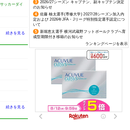
3
2026/27シーズン キャプテン、副キャプテン決定
サッカーダイ
のお知らせ
4
佐藤 柚太選手(専修大学) 2027/28シーズン加入内
定および 2026年JFA・Jリーグ特別指定選手認定につ
いて
5
新堀恵太選手 横河武蔵野フットボールクラブへ育
続きを見る
成型期限付き移籍のお知らせ
ランキングページを表示
続きを見る