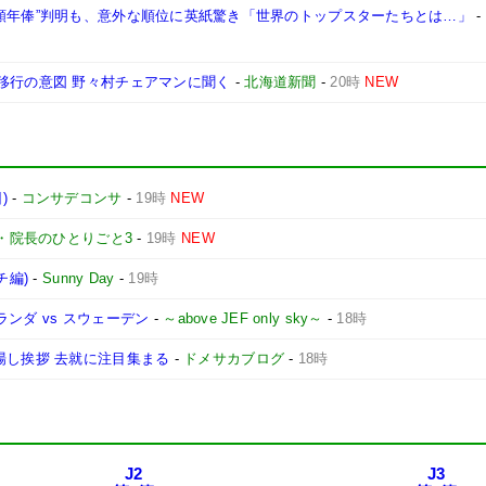
高額年俸”判明も、意外な順位に英紙驚き「世界のトップスターたちとは…」
-
移行の意図 野々村チェアマンに聞く
-
北海道新聞
-
20時
NEW
)
-
コンサデコンサ
-
19時
NEW
・院長のひとりごと3
-
19時
NEW
チ編)
-
Sunny Day
-
19時
ランダ vs スウェーデン
-
～above JEF only sky～
-
18時
場し挨拶 去就に注目集まる
-
ドメサカブログ
-
18時
J2
J3