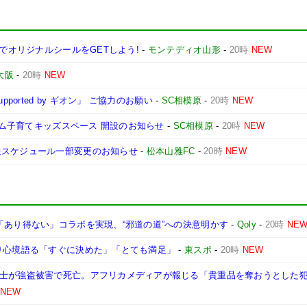
ンでオリジナルシールをGETしよう!
-
モンテディオ山形
-
20時
NEW
大阪
-
20時
NEW
ported by ギオン」 ご協力のお願い
-
SC相模原
-
20時
NEW
ジアム子育てキッズスペース 開設のお知らせ
-
SC相模原
-
20時
NEW
送スケジュール一部変更のお知らせ
-
松本山雅FC
-
20時
NEW
「あり得ない」コラボを実現、“邪道の道”への決意明かす
-
Qoly
-
20時
NE
入り心境語る「すぐに決めた」「とても満足」
-
東スポ
-
20時
NEW
戦士が強盗被害で死亡。アフリカメディアが報じる「貴重品を奪おうとした
NEW