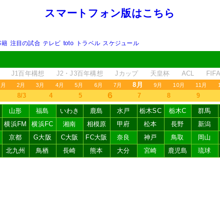
スマートフォン版はこちら
移籍
注目の試合
テレビ
toto
トラベル
スケジュール
J1百年構想
J2・J3百年構想
Jカップ
天皇杯
ACL
FI
8月
1月
2月
3月
4月
5月
6月
7月
9月
10月
11月
6
8/3
4
5
7
8
9
山形
福島
いわき
鹿島
水戸
栃木SC
栃木C
群馬
横浜FM
横浜FC
湘南
相模原
甲府
松本
長野
新潟
京都
G大阪
C大阪
FC大阪
奈良
神戸
鳥取
岡山
北九州
鳥栖
長崎
熊本
大分
宮崎
鹿児島
琉球