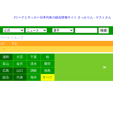
Jリーグとサッカー日本代表の総合情報サイト さっかりん
-
ゲストさん
FAワールドカップ
12月
予定
＞
浦和
大宮
千葉
柏
富山
金沢
清水
磐田
≫
広島
山口
讃岐
徳島
総合
代表
海外
すべて