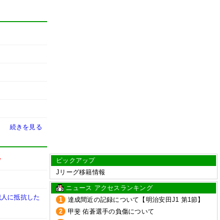
続きを見る
ピックアップ
W
Jリーグ移籍情報
ニュース アクセスランキング
犯人に抵抗した
1
達成間近の記録について【明治安田J1 第1節】
2
甲斐 佑蒼選手の負傷について