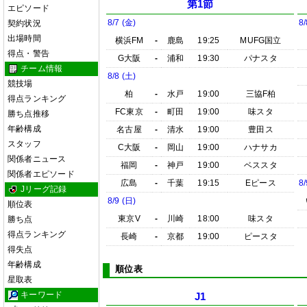
第1節
エピソード
8/7 (金)
8/
契約状況
出場時間
横浜FM
-
鹿島
19:25
MUFG国立
得点・警告
G大阪
-
浦和
19:30
パナスタ
チーム情報
8/8 (土)
競技場
柏
-
水戸
19:00
三協F柏
得点ランキング
FC東京
-
町田
19:00
味スタ
勝ち点推移
年齢構成
名古屋
-
清水
19:00
豊田ス
スタッフ
C大阪
-
岡山
19:00
ハナサカ
関係者ニュース
福岡
-
神戸
19:00
ベススタ
関係者エピソード
広島
-
千葉
19:15
Eピース
8/
Jリーグ記録
8/9 (日)
順位表
東京V
-
川崎
18:00
味スタ
勝ち点
得点ランキング
長崎
-
京都
19:00
ピースタ
得失点
年齢構成
順位表
星取表
キーワード
J1