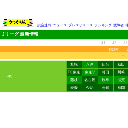
試合速報
ニュース
プレスリリース
ランキング
故障者
Jリーグ 最新情報
J1
J2
J3
2026年
＜
札幌
八戸
仙台
秋田
FC東京
東京V
町田
川崎
≪
藤枝
名古屋
岐阜
滋賀
愛媛
今治
高知
福岡