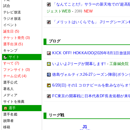
「なんてことだ!」サラーの新天地での“超
試合
ジェストWEB
-
20時
NEW
テレビ放送
ラジオ放送
「メリットはいくらでも」 Jリーグシーズン
イベント
誕生日 (5)
チケット発売 (3)
ブログ
選手出演 (5)
キャンプ
KICK OFF! HOKKAIDO(2026年8月1日放送回
サイト
すべて (7)
いよいよJリーグが開幕します!
-
工藤鍼灸院
ファンサイト (3)
徳島ヴォルティス26-27シーズン陣容(ボラン
チーム公式 (4)
選手公式
6/20(日) その1 コロナビールを飲みながらオ
著名人
メディア
FC東京の開幕戦に日本代表DF長友佑都が来
サイトを推薦
選手
選手名鑑
リーグ戦
故障者
J1
移籍