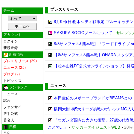
プレスリリース
チーム
8月9日(日)栃木シティ戦限定!ブルーキッチ
SAKURA SOCIOブースについて
-
セレッソ
アカウント
ログイン
8/8サマフェス&熊本戦】「フードドライブ sup
新規登録
新着情報
【8/8サマフェス&熊本戦】OHARA スタ
プレスリリース (29)
【松本山雅FC公式オンラインショップ】発
ニュース (25)
ブログ (2)
トピックス
ニュース
ランキング
ニュース
本田圭佑のスポーツブランドがBEAMSとの
試合
ファンサイト
橋岡大樹 初5大リーグ挑戦のボルシアMG
選手公式
「ウガンダ国内に大きな衝撃」27歳の代表
著名人
日程
ことで…」
-
サッカーダイジェストWEB
-
20時
予定