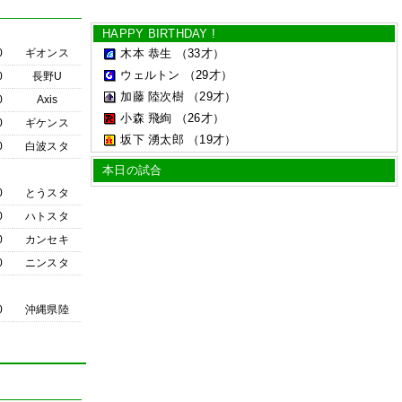
HAPPY BIRTHDAY !
0
ギオンス
木本 恭生
（33才）
ウェルトン
（29才）
0
長野U
加藤 陸次樹
（29才）
0
Axis
小森 飛絢
（26才）
0
ギケンス
坂下 湧太郎
（19才）
0
白波スタ
本日の試合
0
とうスタ
0
ハトスタ
0
カンセキ
0
ニンスタ
0
沖縄県陸