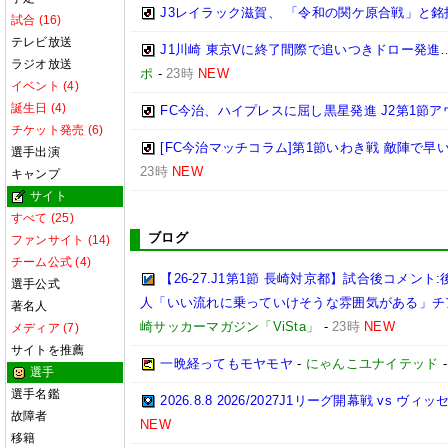
J3レイラック滋賀、 「令和の関ケ原合戦」と
試合 (16)
テレビ放送
J1川崎 東京Vに終了間際で追いつきドロー発
ラジオ放送
ポ
-
23時
NEW
イベント (4)
誕生日 (4)
FC今治、ハイプレスに屈し黒星発進 J2第1節ア
チケット発売 (6)
[FC今治マッチコラム]第1節いわき戦 敵陣で
選手出演
23時
NEW
キャンプ
サイト
すべて (25)
ブログ
ファンサイト (14)
チーム公式 (4)
【26-27.J1第1節 長崎対京都】試合後コメ
選手公式
人「いい流れに乗っていけそうな雰囲気がある」チ
著名人
崎サッカーマガジン「ViSta」
-
23時
NEW
メディア (7)
サイトを推薦
一晩経ってもモヤモヤ
-
にゃんこユナイテッド
選手
選手名鑑
2026.8.8 2026/2027J1リーグ開幕戦 vs ヴィ
故障者
NEW
移籍