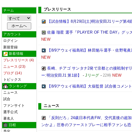
プレスリリース
チーム
【試合情報】8月29日(土)明治安田J1リーグ第4節
佐藤 瑠星 選手『PLAYER OF THE DAY』
アカウント
NEW
ログイン
新規登録
【8/9アウェイ福島戦】林田魁斗選手・佐野竜眞
新着情報
NEW
プレスリリース (4)
ニュース (23)
長崎、チアゴ サンタナ2発で京都との接戦制す!
ブログ (14)
ー:明治安田J1 第1節】
-
Jリーグ
-
22時
NEW
トピックス
ランキング
【8/9アウェイ福島戦】大嶽監督 試合後コメン
ニュース
試合
ファンサイト
ニュース
選手公式
「反則だろ」24歳日本代表FW、交代直後の超
著名人
ンかよ」圧巻のファーストプレーに相手ファンも恐
日程
予定