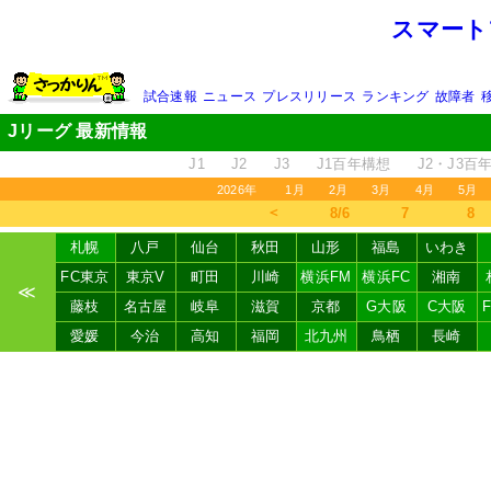
スマート
試合速報
ニュース
プレスリリース
ランキング
故障者
Jリーグ 最新情報
J1
J2
J3
J1百年構想
J2・J3百
2026年
1月
2月
3月
4月
5月
＜
8/6
7
8
札幌
八戸
仙台
秋田
山形
福島
いわき
FC東京
東京V
町田
川崎
横浜FM
横浜FC
湘南
≪
藤枝
名古屋
岐阜
滋賀
京都
G大阪
C大阪
愛媛
今治
高知
福岡
北九州
鳥栖
長崎