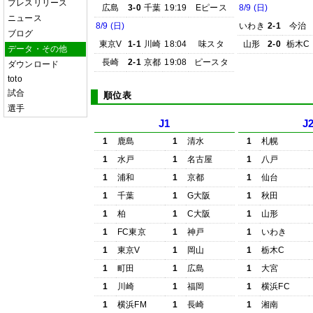
プレスリリース
広島
3-0
千葉
19:19
Eピース
8/9 (日)
ニュース
8/9 (日)
いわき
2-1
今治
ブログ
東京V
1-1
川崎
18:04
味スタ
山形
2-0
栃木C
データ・その他
長崎
2-1
京都
19:08
ピースタ
ダウンロード
toto
試合
順位表
選手
J1
J
1
鹿島
1
清水
1
札幌
1
水戸
1
名古屋
1
八戸
1
浦和
1
京都
1
仙台
1
千葉
1
G大阪
1
秋田
1
柏
1
C大阪
1
山形
1
FC東京
1
神戸
1
いわき
1
東京V
1
岡山
1
栃木C
1
町田
1
広島
1
大宮
1
川崎
1
福岡
1
横浜FC
1
横浜FM
1
長崎
1
湘南