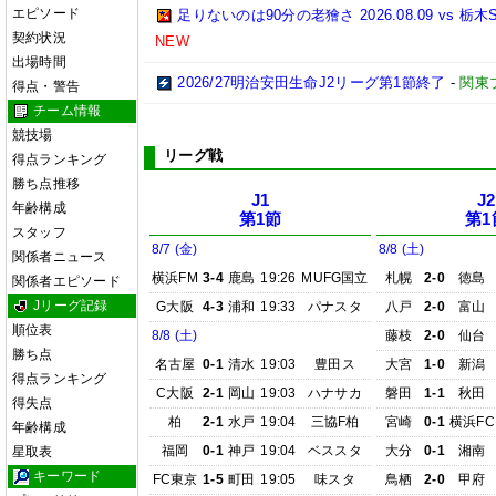
エピソード
足りないのは90分の老獪さ 2026.08.09 vs
契約状況
NEW
出場時間
2026/27明治安田生命J2リーグ第1節終了
-
関東
得点・警告
チーム情報
競技場
リーグ戦
得点ランキング
勝ち点推移
J1
J2
年齢構成
第1節
第1
スタッフ
8/7 (金)
8/8 (土)
関係者ニュース
横浜FM
3-4
鹿島
19:26
MUFG国立
札幌
2-0
徳島
関係者エピソード
Jリーグ記録
G大阪
4-3
浦和
19:33
パナスタ
八戸
2-0
富山
順位表
8/8 (土)
藤枝
2-0
仙台
勝ち点
名古屋
0-1
清水
19:03
豊田ス
大宮
1-0
新潟
得点ランキング
C大阪
2-1
岡山
19:03
ハナサカ
磐田
1-1
秋田
得失点
柏
2-1
水戸
19:04
三協F柏
宮崎
0-1
横浜FC
年齢構成
福岡
0-1
神戸
19:04
ベススタ
大分
0-1
湘南
星取表
キーワード
FC東京
1-5
町田
19:05
味スタ
鳥栖
2-0
甲府