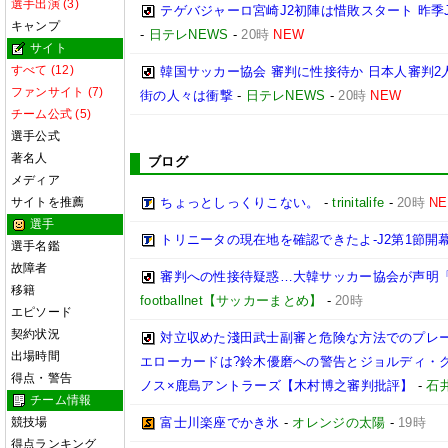
選手出演 (3)
テゲバジャーロ宮崎J2初陣は惜敗スタート 昨季
キャンプ
-
日テレNEWS
-
20時
NEW
サイト
すべて (12)
韓国サッカー協会 審判に性接待か 日本人審判2
ファンサイト (7)
街の人々は衝撃
-
日テレNEWS
-
20時
NEW
チーム公式 (5)
選手公式
著名人
ブログ
メディア
サイトを推薦
ちょっとしっくりこない。
-
trinitalife
-
20時
N
選手
トリニータの現在地を確認できたよ-J2第1節開幕
選手名鑑
故障者
審判への性接待疑惑…大韓サッカー協会が声明
移籍
footballnet【サッカーまとめ】
-
20時
エピソード
契約状況
対立収めた淺田武士副審と危険な方法でのプレ
出場時間
エローカードは?鈴木優磨への警告とジョルディ・ク
得点・警告
ノス×鹿島アントラーズ【木村博之審判批評】
-
石井
チーム情報
競技場
富士川楽座でかき氷
-
オレンジの太陽
-
19時
得点ランキング