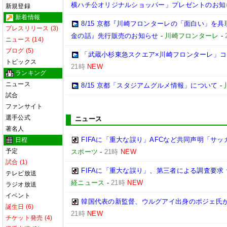
横ハチ公オリジナルショッパー」プレゼントのお知
新規登録
新着情報
8/15 京都『川崎フロンターレの「面白い」を
プレスリリース (3)
金の話』先行販売のお知らせ
-
川崎フロンターレ
-
ニュース (14)
ブログ (5)
「武蔵小杉東急スクエア×川崎フロンターレ」
トピックス
21時
NEW
ランキング
ニュース
8/15 京都「スタジアムグルメ情報」について
-
試合
ファンサイト
選手公式
ニュース
著名人
FIFAに「重大な誤り」AFCなど共同声明「サッカ
日程
予定
スポーツ
-
21時
NEW
試合 (1)
FIFAに「重大な誤り」、第三者による調査要求
テレビ放送
経ニュース
-
21時
NEW
ラジオ放送
イベント
韓国代表の新監督、ウルグアイ出身のポジェ氏が
誕生日 (6)
21時
NEW
チケット発売 (4)