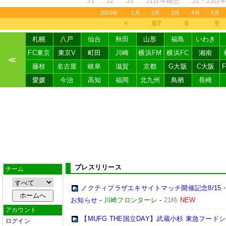
J1
J2
J3
J1百年構想
J2・J3百
2026年
1月
2月
3月
4月
5月
＜
8/7
8
9
札幌
八戸
仙台
秋田
山形
福島
いわき
FC東京
東京V
町田
川崎
横浜FM
横浜FC
湘南
≪
藤枝
名古屋
岐阜
滋賀
京都
G大阪
C大阪
愛媛
今治
高知
福岡
北九州
鳥栖
長崎
プレスリリース
チーム
ノクティプラザエキサイトマッチ開催記念8/15
お知らせ
-
川崎フロンターレ
-
21時
NEW
アカウント
【MUFG THE国立DAY】武蔵小杉 東急フー
ログイン