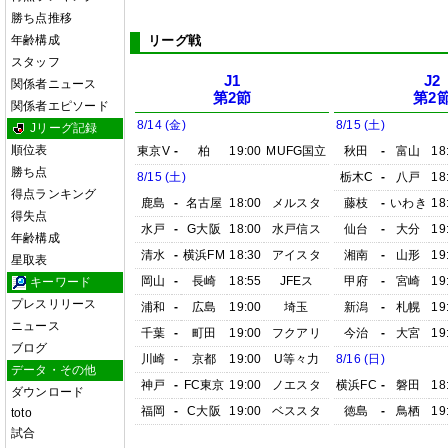
勝ち点推移
年齢構成
リーグ戦
スタッフ
J1
J2
関係者ニュース
第2節
第2
関係者エピソード
8/14 (金)
8/15 (土)
Jリーグ記録
順位表
東京V
-
柏
19:00
MUFG国立
秋田
-
富山
18
勝ち点
8/15 (土)
栃木C
-
八戸
18
得点ランキング
鹿島
-
名古屋
18:00
メルスタ
藤枝
-
いわき
18
得失点
水戸
-
G大阪
18:00
水戸信ス
仙台
-
大分
19
年齢構成
清水
-
横浜FM
18:30
アイスタ
湘南
-
山形
19
星取表
岡山
-
長崎
18:55
JFEス
甲府
-
宮崎
19
キーワード
プレスリリース
浦和
-
広島
19:00
埼玉
新潟
-
札幌
19
ニュース
千葉
-
町田
19:00
フクアリ
今治
-
大宮
19
ブログ
川崎
-
京都
19:00
U等々力
8/16 (日)
データ・その他
神戸
-
FC東京
19:00
ノエスタ
横浜FC
-
磐田
18
ダウンロード
福岡
-
C大阪
19:00
ベススタ
徳島
-
鳥栖
19
toto
試合