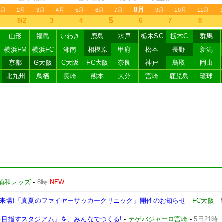
8月
1月
2月
3月
4月
5月
6月
7月
9月
10月
11月
5
8/2
3
4
6
7
8
山形
福島
いわき
鹿島
水戸
栃木SC
栃木C
群馬
横浜FM
横浜FC
湘南
相模原
甲府
松本
長野
新潟
京都
G大阪
C大阪
FC大阪
奈良
神戸
鳥取
岡山
北九州
鳥栖
長崎
熊本
大分
宮崎
鹿児島
琉球
浦和レッズ
-
8時
NEW
が来場!「真夏のファイヤーサッカークリニック」開催のお知らせ
-
FC大阪
-
を目指すスタジアム」を、みんなでつくる!
-
テゲバジャーロ宮崎
-
5日21時