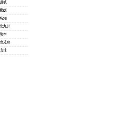
讃岐
愛媛
高知
北九州
熊本
鹿児島
琉球