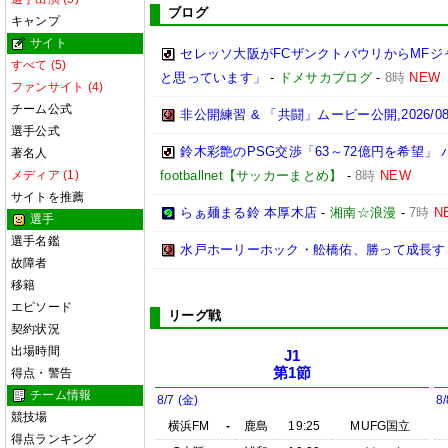
ブログ
キャンプ
サイト
セレッソ大阪がFCザンクトパウリからMF
すべて (5)
と思っています」
-
ドメサカブログ
-
8時
NEW
ファンサイト (4)
チーム公式
非公開練習 & 「共闘」ムービー公開,2026/08
選手公式
鈴木彩艶のPSG交渉「63～72億円を希望
著名人
メディア (1)
footballnet【サッカーまとめ】
-
8時
NEW
サイトを推薦
らぁ麺まる鈴 本厚木店
-
湘南☆浪漫
-
7時
N
選手
選手名鑑
水戸ホーリーホック・舩橋佑、勝って成長す
故障者
移籍
エピソード
リーグ戦
契約状況
出場時間
J1
第1節
得点・警告
チーム情報
8/7 (金)
8/
競技場
横浜FM
-
鹿島
19:25
MUFG国立
得点ランキング