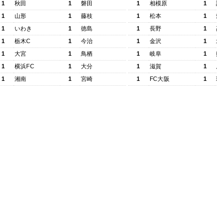
1
秋田
1
磐田
1
相模原
1
1
山形
1
藤枝
1
松本
1
1
いわき
1
徳島
1
長野
1
1
栃木C
1
今治
1
金沢
1
1
大宮
1
鳥栖
1
岐阜
1
1
横浜FC
1
大分
1
滋賀
1
1
湘南
1
宮崎
1
FC大阪
1