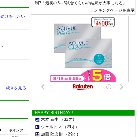
制?「最初の5～6試合くらいの結果が大事になる」
ランキングページを表示
手助けをしたい
」
-
続きを見る
HAPPY BIRTHDAY !
木本 恭生
（33才）
ウェルトン
（29才）
0
ギオンス
加藤 陸次樹
（29才）