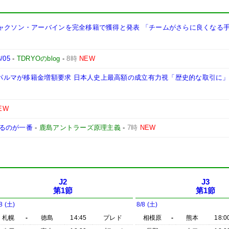
ジャクソン・アーバインを完全移籍で獲得と発表 「チームがさらに良くなる
/05
-
TDRYOのblog
-
8時
NEW
」 パルマが移籍金増額要求 日本人史上最高額の成立有力視「歴史的な取引に
EW
るのが一番
-
鹿島アントラーズ原理主義
-
7時
NEW
J2
J3
第1節
第1節
8 (土)
8/8 (土)
札幌
-
徳島
14:45
プレド
相模原
-
熊本
18:0