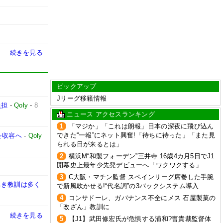
続きを見る
ピックアップ
Jリーグ移籍情報
負担
-
Qoly
-
8
ニュース アクセスランキング
1
「マジか」「これは朗報」日本の深夜に飛び込ん
できた“一報”にネット興奮!「待ちに待った」「また見
を収容へ
-
Qoly
られる日が来るとは」
2
横浜M“和製フォーデン”三井寺 16歳4カ月5日でJ1
開幕史上最年少先発デビューへ「ワクワクする」
3
C大阪・マチン監督 スペインリーグ席巻した手腕
べき教訓は多く
で新風吹かせる!“代名詞”の3バックシステム導入
4
コンサドーレ、ガバナンス不全にメス 石屋製菓の
「改ざん」教訓に
続きを見る
5
【J1】武田修宏氏が危惧する浦和?曺貴裁監督体