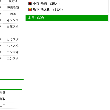
0
長野U
小森 飛絢
（26才）
0
沖縄県陸
坂下 湧太郎
（19才）
0
Axis
本日の試合
0
ギケンス
0
白波スタ
0
とうスタ
0
ハトスタ
0
カンセキ
0
ニンスタ
奈良
鳥取
山口