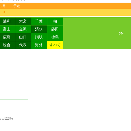
12月
予定
＞
浦和
大宮
千葉
柏
富山
金沢
清水
磐田
≫
広島
山口
讃岐
徳島
総合
代表
海外
すべて
5日22時