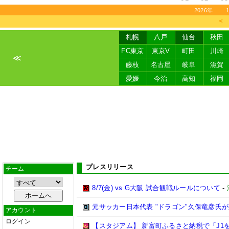
2026年
＜
札幌
八戸
仙台
秋田
FC東京
東京V
町田
川崎
≪
藤枝
名古屋
岐阜
滋賀
愛媛
今治
高知
福岡
プレスリリース
チーム
8/7(金) vs G大阪 試合観戦ルールについて
-
元サッカー日本代表 "ドラゴン"久保竜彦氏
アカウント
ログイン
【スタジアム】 新富町ふるさと納税で「J1