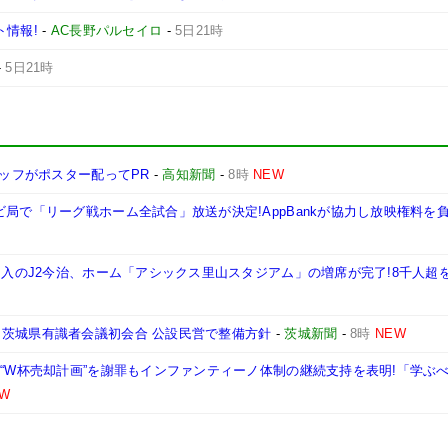
ト情報!
-
AC長野パルセイロ
-
5日21時
-
5日21時
タッフがポスター配ってPR
-
高知新聞
-
8時
NEW
ビ局で「リーグ戦ホーム全試合」放送が決定!AppBankが協力し放映権料を
が加入のJ2今治、ホーム「アシックス里山スタジアム」の増席が完了!8千人超
 茨城県有識者会議初会合 公設民営で整備方針
-
茨城新聞
-
8時
NEW
が“W杯売却計画”を謝罪もインファンティーノ体制の継続支持を表明!「学ぶ
W