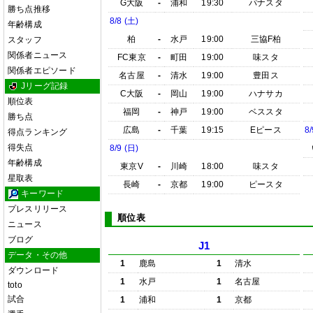
G大阪
-
浦和
19:30
パナスタ
勝ち点推移
8/8 (土)
年齢構成
柏
-
水戸
19:00
三協F柏
スタッフ
関係者ニュース
FC東京
-
町田
19:00
味スタ
関係者エピソード
名古屋
-
清水
19:00
豊田ス
Jリーグ記録
C大阪
-
岡山
19:00
ハナサカ
順位表
福岡
-
神戸
19:00
ベススタ
勝ち点
広島
-
千葉
19:15
Eピース
8/
得点ランキング
得失点
8/9 (日)
年齢構成
東京V
-
川崎
18:00
味スタ
星取表
長崎
-
京都
19:00
ピースタ
キーワード
プレスリリース
順位表
ニュース
ブログ
J1
データ・その他
1
鹿島
1
清水
ダウンロード
1
水戸
1
名古屋
toto
試合
1
浦和
1
京都