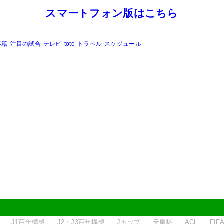
スマートフォン版はこちら
移籍
注目の試合
テレビ
toto
トラベル
スケジュール
J1百年構想
J2・J3百年構想
Jカップ
天皇杯
ACL
FI