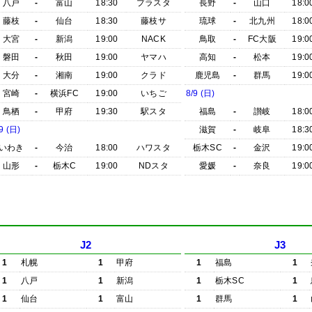
八戸
-
富山
18:30
プラスタ
長野
-
山口
18:0
藤枝
-
仙台
18:30
藤枝サ
琉球
-
北九州
18:0
大宮
-
新潟
19:00
NACK
鳥取
-
FC大阪
19:0
磐田
-
秋田
19:00
ヤマハ
高知
-
松本
19:0
大分
-
湘南
19:00
クラド
鹿児島
-
群馬
19:0
宮崎
-
横浜FC
19:00
いちご
8/9 (日)
鳥栖
-
甲府
19:30
駅スタ
福島
-
讃岐
18:0
9 (日)
滋賀
-
岐阜
18:3
いわき
-
今治
18:00
ハワスタ
栃木SC
-
金沢
19:0
山形
-
栃木C
19:00
NDスタ
愛媛
-
奈良
19:0
J2
J3
1
札幌
1
甲府
1
福島
1
1
八戸
1
新潟
1
栃木SC
1
1
仙台
1
富山
1
群馬
1