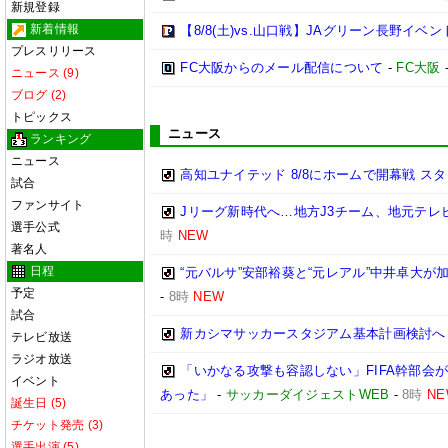
新規登録
新着情報
【8/8(土)vs.山口戦】JAグリーン長野イベン
プレスリリース
FC大阪からのメール配信について
-
FC大阪
ニュース (9)
ブログ (2)
トピックス
ニュース
ランキング
ニュース
高知ユナイテッド 8/8にホームで開幕戦 ス
試合
ファンサイト
Jリーグ新時代へ…地方J3チーム、地元テレ
選手公式
時
NEW
著名人
日程
“元バルサ”安部裕葵と“元レアル”中井卓大
予定
-
8時
NEW
試合
新カシマサッカースタジアム基本計画検討へ
テレビ放送
ラジオ放送
「いかなる攻撃も容認しない」FIFA幹部会
イベント
あった」
-
サッカーダイジェストWEB
-
8時
NE
誕生日 (5)
チケット発売 (3)
選手出演 (5)