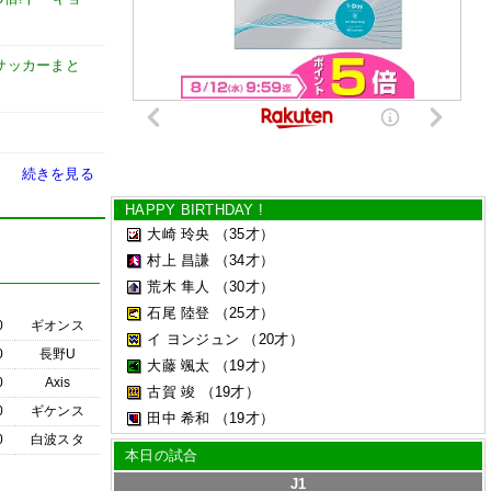
et【サッカーまと
続きを見る
HAPPY BIRTHDAY !
大崎 玲央
（35才）
村上 昌謙
（34才）
荒木 隼人
（30才）
石尾 陸登
（25才）
0
ギオンス
イ ヨンジュン
（20才）
0
長野U
大藤 颯太
（19才）
0
Axis
古賀 竣
（19才）
0
ギケンス
田中 希和
（19才）
0
白波スタ
本日の試合
J1