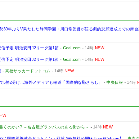
30年ぶりV果たした静岡学園・川口修監督が語る劇的悲願達成までの舞台裏
配信予定 明治安田J2リーグ第1節
-
Goal.com
-
14時
NEW
配信予定 明治安田J2リーグ第1節
-
Goal.com
-
14時
NEW
定
-
高校サッカードットコム
-
14時
NEW
で5勝2分け…海外メディアも報道「国際的な恥さらし」
-
中央日報
-
14時
EW
書くのかい? ～名古屋グランパスのある街から～
-
14時
NEW
7 国際親善試合ドルトムント戦第7報/無料公開Gallery&Column】
-
青赤2