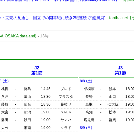
ト完売の見通し…国立での開幕戦に続き2戦連続で“超満員”
-
footballn
AKA dataland)
-
13時
J2
J3
第1節
第1節
8 (土)
8/8 (土)
札幌
-
徳島
14:45
プレド
相模原
-
熊本
18:0
八戸
-
富山
18:30
プラスタ
長野
-
山口
18:0
藤枝
-
仙台
18:30
藤枝サ
鳥取
-
FC大阪
19:0
大宮
-
新潟
19:00
NACK
高知
-
松本
19:0
磐田
-
秋田
19:00
ヤマハ
鹿児島
-
群馬
19:0
大分
-
湘南
19:00
クラド
8/9 (日)