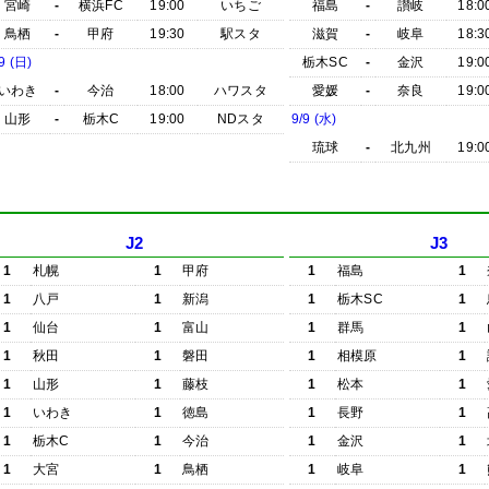
宮崎
-
横浜FC
19:00
いちご
福島
-
讃岐
18:0
鳥栖
-
甲府
19:30
駅スタ
滋賀
-
岐阜
18:3
9 (日)
栃木SC
-
金沢
19:0
いわき
-
今治
18:00
ハワスタ
愛媛
-
奈良
19:0
山形
-
栃木C
19:00
NDスタ
9/9 (水)
琉球
-
北九州
19:0
J2
J3
1
札幌
1
甲府
1
福島
1
1
八戸
1
新潟
1
栃木SC
1
1
仙台
1
富山
1
群馬
1
1
秋田
1
磐田
1
相模原
1
1
山形
1
藤枝
1
松本
1
1
いわき
1
徳島
1
長野
1
1
栃木C
1
今治
1
金沢
1
1
大宮
1
鳥栖
1
岐阜
1