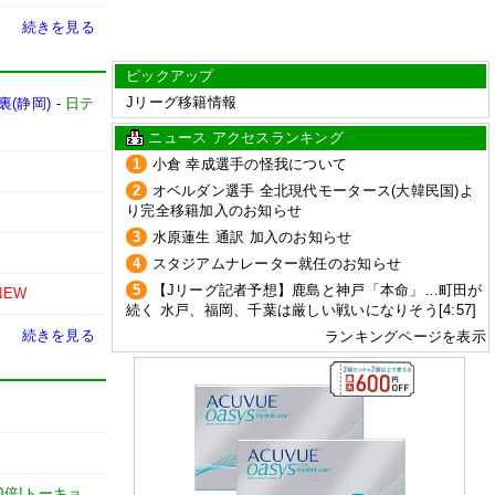
続きを見る
ピックアップ
Jリーグ移籍情報
(静岡)
-
日テ
ニュース アクセスランキング
1
小倉 幸成選手の怪我について
2
オベルダン選手 全北現代モータース(大韓民国)よ
り完全移籍加入のお知らせ
3
水原蓮生 通訳 加入のお知らせ
4
スタジアムナレーター就任のお知らせ
5
【Jリーグ記者予想】鹿島と神戸「本命」…町田が
NEW
続く 水戸、福岡、千葉は厳しい戦いになりそう[4:57]
続きを見る
ランキングページを表示
0倍!トーキョ