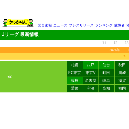
試合速報
ニュース
プレスリリース
ランキング
故障者
Jリーグ 最新情報
J1
J2
J3
2026年
＜
札幌
八戸
仙台
秋田
FC東京
東京V
町田
川崎
≪
藤枝
名古屋
岐阜
滋賀
愛媛
今治
高知
福岡