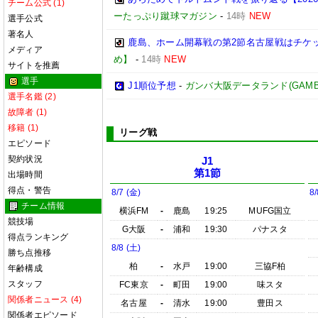
チーム公式 (1)
ーたっぷり蹴球マガジン
-
14時
NEW
選手公式
著名人
鹿島、ホーム開幕戦の第2節名古屋戦はチケッ
メディア
め】
-
14時
NEW
サイトを推薦
選手
J1順位予想
-
ガンバ大阪データランド(GAMBA OS
選手名鑑 (2)
故障者 (1)
移籍 (1)
リーグ戦
エピソード
契約状況
J1
第1節
出場時間
得点・警告
8/7 (金)
8/
チーム情報
横浜FM
-
鹿島
19:25
MUFG国立
競技場
G大阪
-
浦和
19:30
パナスタ
得点ランキング
8/8 (土)
勝ち点推移
柏
-
水戸
19:00
三協F柏
年齢構成
スタッフ
FC東京
-
町田
19:00
味スタ
関係者ニュース (4)
名古屋
-
清水
19:00
豊田ス
関係者エピソード