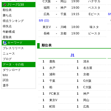
C大阪
-
岡山
19:00
ハナサカ
Jリーグ記録
福岡
-
神戸
19:00
ベススタ
順位表
広島
-
千葉
19:15
Eピース
8/
勝ち点
8/9 (日)
得点ランキング
得失点
東京V
-
川崎
18:00
味スタ
年齢構成
長崎
-
京都
19:00
ピースタ
星取表
キーワード
順位表
プレスリリース
ニュース
J1
ブログ
1
鹿島
1
清水
データ・その他
1
水戸
1
名古屋
ダウンロード
1
浦和
1
京都
toto
試合
1
千葉
1
G大阪
選手
1
柏
1
C大阪
1
FC東京
1
神戸
1
東京V
1
岡山
1
町田
1
広島