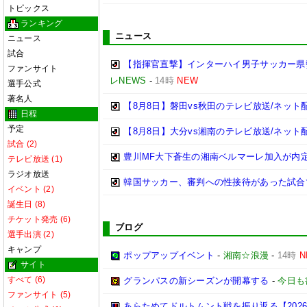
トピックス
ランキング
ニュース
ニュース
試合
【指揮官直撃】インターハイ男子サッカー県勢
ファンサイト
レNEWS
-
14時
NEW
選手公式
著名人
【8月8日】磐田vs秋田のテレビ放送/ネット
日程
予定
【8月8日】大分vs湘南のテレビ放送/ネット
試合 (2)
豊川MF大下蒼生の湘南ベルマーレ加入が内
テレビ放送 (1)
ラジオ放送
韓国サッカー、審判への性接待があった試合
イベント (2)
誕生日 (8)
チケット発売 (6)
ブログ
選手出演 (2)
キャンプ
ポップアップイベント
-
湘南☆浪漫
-
14時
N
サイト
すべて (6)
グランパスの新シーズンが開幕する
-
今日も
ファンサイト (5)
あらためてドルトムント戦を振り返る【2026/2