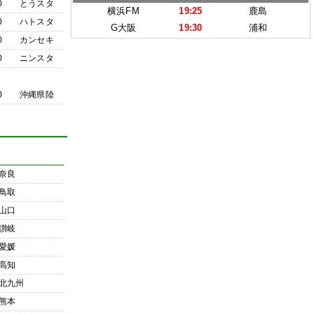
0
とうスタ
横浜FM
19:25
鹿島
0
ハトスタ
G大阪
19:30
浦和
0
カンセキ
0
ニンスタ
0
沖縄県陸
奈良
鳥取
山口
讃岐
愛媛
高知
北九州
熊本