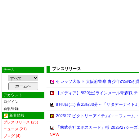
プレスリリース
チーム
セレッソ大阪 × 大阪府警察 青少年のSNS
【メディア】8/29(土)ラインメール青森戦
アカウント
ログイン
8月8日(土) 夜23時30分～「サタデーナイトJ
新規登録
新着情報
2026/27 ビクトリーアイテム(ユニフォー
プレスリリース (25)
「株式会社エポスカード」様 2026/27シ
ニュース (21)
NEW
ブログ (4)