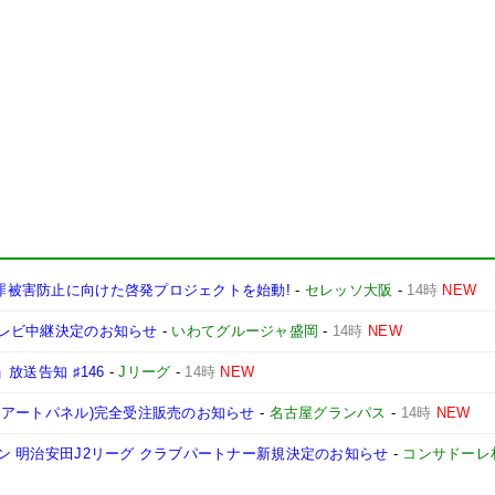
犯罪被害防止に向けた啓発プロジェクトを始動!
-
セレッソ大阪
-
14時
NEW
 テレビ中継決定のお知らせ
-
いわてグルージャ盛岡
-
14時
NEW
」放送告知 ♯146
-
Jリーグ
-
14時
NEW
ム・アートパネル)完全受注販売のお知らせ
-
名古屋グランパス
-
14時
NEW
ーズン 明治安田J2リーグ クラブパートナー新規決定のお知らせ
-
コンサドーレ