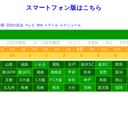
スマートフォン版はこちら
移籍
注目の試合
テレビ
toto
トラベル
スケジュール
J1百年構想
J2・J3百年構想
Jカップ
天皇杯
ACL
FI
8月
1月
2月
3月
4月
5月
6月
7月
9月
10月
11月
7
8/4
5
6
8
9
10
山形
福島
いわき
鹿島
水戸
栃木SC
栃木C
群馬
横浜FM
横浜FC
湘南
相模原
甲府
松本
長野
新潟
京都
G大阪
C大阪
FC大阪
奈良
神戸
鳥取
岡山
北九州
鳥栖
長崎
熊本
大分
宮崎
鹿児島
琉球