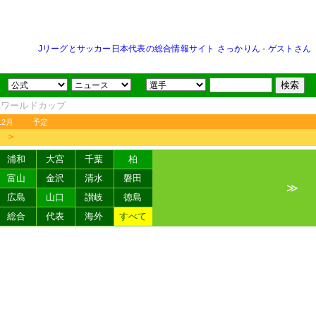
Jリーグとサッカー日本代表の総合情報サイト さっかりん
-
ゲストさん
FAワールドカップ
12月
予定
＞
浦和
大宮
千葉
柏
富山
金沢
清水
磐田
≫
広島
山口
讃岐
徳島
総合
代表
海外
すべて