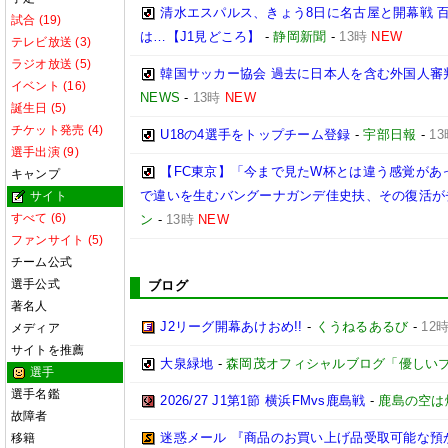
清水エスパルス、きょう8日に名古屋と開幕戦 
試合 (19)
は…【J1見どころ】
-
静岡新聞
-
13時
NEW
テレビ放送 (3)
ラジオ放送 (5)
韓国サッカー協会 過去に日本人を含む外国人審
イベント (16)
NEWS
-
13時
NEW
誕生日 (5)
チケット発売 (4)
U18の4選手をトップチーム登録
-
宇部日報
-
13
選手出演 (9)
【FC東京】「今まで見たW杯とは違う感覚があ
キャンプ
で違いを生むバングーナガンデ佳史扶、その復活が
サイト
すべて (6)
ン
-
13時
NEW
ファンサイト (5)
チーム公式
選手公式
ブログ
著名人
J2リーグ開幕あけおめ!!
-
くうねるあるび
-
12
メディア
サイトを推薦
大泉緑地
-
森岡茂オフィシャルブログ「優しいブログ」
選手
選手名鑑
2026/27 J1第1節 横浜FMvs鹿島戦
-
鹿島の空は
故障者
迷惑メール 『商品のお買い上げ品受取可能な預
移籍