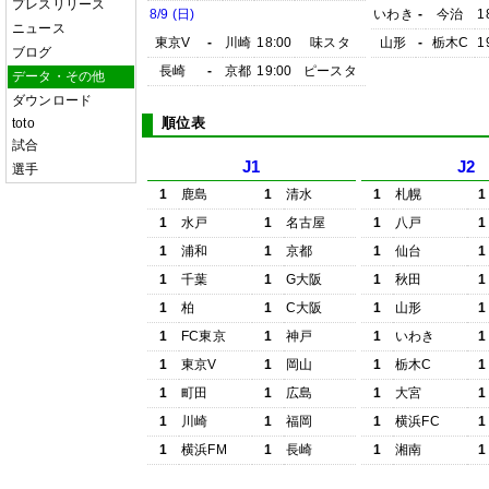
プレスリリース
8/9 (日)
いわき
-
今治
1
ニュース
東京V
-
川崎
18:00
味スタ
山形
-
栃木C
1
ブログ
長崎
-
京都
19:00
ピースタ
データ・その他
ダウンロード
順位表
toto
試合
J1
J2
選手
1
鹿島
1
清水
1
札幌
1
1
水戸
1
名古屋
1
八戸
1
1
浦和
1
京都
1
仙台
1
1
千葉
1
G大阪
1
秋田
1
1
柏
1
C大阪
1
山形
1
1
FC東京
1
神戸
1
いわき
1
1
東京V
1
岡山
1
栃木C
1
1
町田
1
広島
1
大宮
1
1
川崎
1
福岡
1
横浜FC
1
1
横浜FM
1
長崎
1
湘南
1