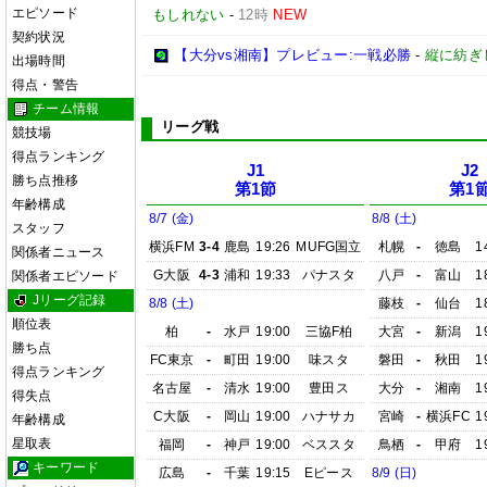
エピソード
もしれない
-
12時
NEW
契約状況
【大分vs湘南】プレビュー:一戦必勝
-
縦に紡ぎ
出場時間
得点・警告
チーム情報
リーグ戦
競技場
得点ランキング
J1
J2
勝ち点推移
第1節
第1
年齢構成
8/7 (金)
8/8 (土)
スタッフ
横浜FM
3-4
鹿島
19:26
MUFG国立
札幌
-
徳島
1
関係者ニュース
G大阪
4-3
浦和
19:33
パナスタ
八戸
-
富山
1
関係者エピソード
Jリーグ記録
8/8 (土)
藤枝
-
仙台
1
順位表
柏
-
水戸
19:00
三協F柏
大宮
-
新潟
1
勝ち点
FC東京
-
町田
19:00
味スタ
磐田
-
秋田
1
得点ランキング
名古屋
-
清水
19:00
豊田ス
大分
-
湘南
1
得失点
C大阪
-
岡山
19:00
ハナサカ
宮崎
-
横浜FC
1
年齢構成
星取表
福岡
-
神戸
19:00
ベススタ
鳥栖
-
甲府
1
キーワード
広島
-
千葉
19:15
Eピース
8/9 (日)