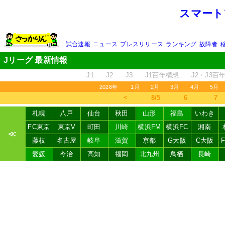
スマート
試合速報
ニュース
プレスリリース
ランキング
故障者
Jリーグ 最新情報
J1
J2
J3
J1百年構想
J2・J3百
2026年
1月
2月
3月
4月
5月
＜
8/5
6
7
札幌
八戸
仙台
秋田
山形
福島
いわき
FC東京
東京V
町田
川崎
横浜FM
横浜FC
湘南
≪
藤枝
名古屋
岐阜
滋賀
京都
G大阪
C大阪
愛媛
今治
高知
福岡
北九州
鳥栖
長崎