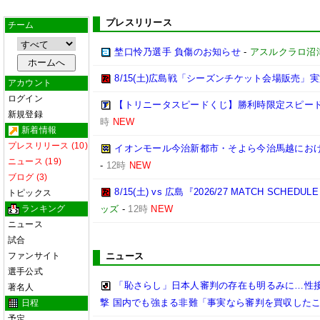
プレスリリース
チーム
埜口怜乃選手 負傷のお知らせ
-
アスルクラロ沼
8/15(土)広島戦「シーズンチケット会場販売」実
アカウント
ログイン
【トリニータスピードくじ】勝利時限定スピー
新規登録
時
NEW
新着情報
プレスリリース (10)
イオンモール今治新都市・そよら今治馬越にお
ニュース (19)
-
12時
NEW
ブログ (3)
8/15(土) vs 広島『2026/27 MATCH SC
トピックス
ランキング
ッズ
-
12時
NEW
ニュース
試合
ファンサイト
ニュース
選手公式
「恥さらし」日本人審判の存在も明るみに…性
著名人
撃 国内でも強まる非難「事実なら審判を買収した
日程
予定