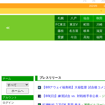
J1
J2
J3
2026年
＜
札幌
八戸
仙台
秋田
FC東京
東京V
町田
川崎
≪
藤枝
名古屋
岐阜
滋賀
愛媛
今治
高知
福岡
プレスリリース
チーム
【8/9アウェイ福島戦】大嶽監督 試合後コメ
【8/9(日)】練習試合 vs. 対戦相手非公表
-
ジ
アカウント
ログイン
起湘転結 ? 31GK 真田 幸太
-
湘南ベルマー