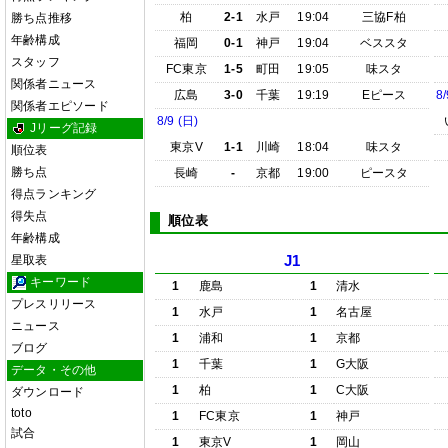
柏
2-1
水戸
19:04
三協F柏
勝ち点推移
年齢構成
福岡
0-1
神戸
19:04
ベススタ
スタッフ
FC東京
1-5
町田
19:05
味スタ
関係者ニュース
広島
3-0
千葉
19:19
Eピース
8/
関係者エピソード
8/9 (日)
Jリーグ記録
東京V
1-1
川崎
18:04
味スタ
順位表
勝ち点
長崎
-
京都
19:00
ピースタ
得点ランキング
得失点
順位表
年齢構成
星取表
J1
キーワード
1
鹿島
1
清水
プレスリリース
1
水戸
1
名古屋
ニュース
1
浦和
1
京都
ブログ
1
千葉
1
G大阪
データ・その他
1
柏
1
C大阪
ダウンロード
toto
1
FC東京
1
神戸
試合
1
東京V
1
岡山