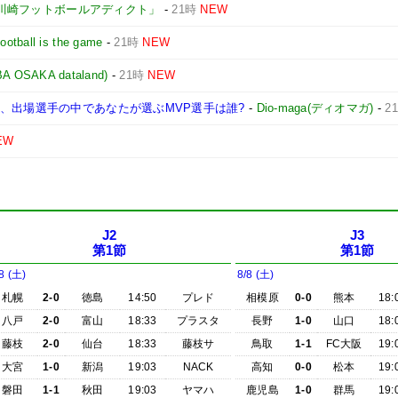
川崎フットボールアディクト」
-
21時
NEW
Football is the game
-
21時
NEW
AKA dataland)
-
21時
NEW
、出場選手の中であなたが選ぶMVP選手は誰?
-
Dio-maga(ディオマガ)
-
2
EW
J2
J3
第1節
第1節
8 (土)
8/8 (土)
札幌
2-0
徳島
14:50
プレド
相模原
0-0
熊本
18:
八戸
2-0
富山
18:33
プラスタ
長野
1-0
山口
18:
藤枝
2-0
仙台
18:33
藤枝サ
鳥取
1-1
FC大阪
19:
大宮
1-0
新潟
19:03
NACK
高知
0-0
松本
19:
磐田
1-1
秋田
19:03
ヤマハ
鹿児島
1-0
群馬
19: