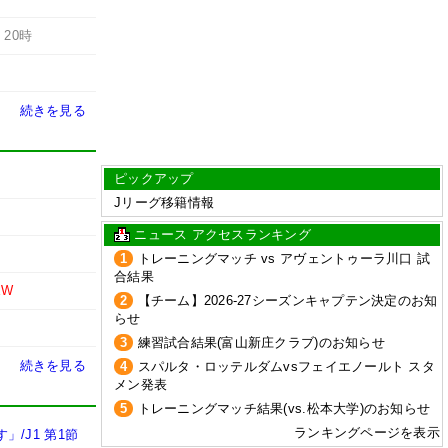
-
20時
続きを見る
ピックアップ
Jリーグ移籍情報
ニュース アクセスランキング
1
トレーニングマッチ vs アヴェントゥーラ川口 試
合結果
EW
2
【チーム】2026-27シーズンキャプテン決定のお知
らせ
3
練習試合結果(富山新庄クラブ)のお知らせ
続きを見る
4
スパルタ・ロッテルダムvsフェイエノールト スタ
メン発表
5
トレーニングマッチ結果(vs.松本大学)のお知らせ
ランキングページを表示
/J1 第1節