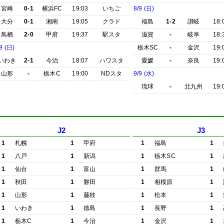
宮崎
0-1
横浜FC
19:03
いちご
8/9 (日)
大分
0-1
湘南
19:05
クラド
福島
1-2
讃岐
18:
鳥栖
2-0
甲府
19:37
駅スタ
滋賀
-
岐阜
18:
9 (日)
栃木SC
-
金沢
19:
いわき
2-1
今治
18:07
ハワスタ
愛媛
-
奈良
19:
山形
-
栃木C
19:00
NDスタ
9/9 (水)
琉球
-
北九州
19:
J2
J3
1
札幌
1
甲府
1
福島
1
1
八戸
1
新潟
1
栃木SC
1
1
仙台
1
富山
1
群馬
1
1
秋田
1
磐田
1
相模原
1
1
山形
1
藤枝
1
松本
1
1
いわき
1
徳島
1
長野
1
1
栃木C
1
今治
1
金沢
1