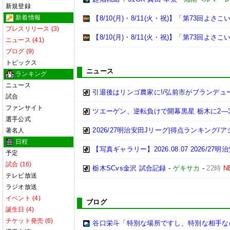
新規登録
新着情報
【8/10(月)・8/11(火・祝)】「第73回
プレスリリース (3)
【8/10(月)・8/11(火・祝)】「第73回よ
ニュース (41)
ブログ (9)
トピックス
ニュース
ランキング
ニュース
引退後はリンゴ農家に!/弘前市がブランデュ
試合
ファンサイト
ツエーゲン、逆転負けで開幕黒星 栃木に2―3 
選手公式
2026/27明治安田Jリーグ|得点ランキング/
著名人
日程
【写真ギャラリー】2026.08.07 2026/27
予定
試合 (16)
栃木SCvs金沢 試合記録
-
ゲキサカ
-
22時
N
テレビ放送
ラジオ放送
イベント (4)
ブログ
誕生日 (4)
チケット発売 (6)
谷口栄斗「特別な場所ですし、特別な相手なの