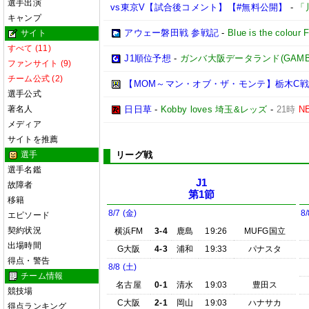
選手出演
vs東京V【試合後コメント】【#無料公開】
-
「
キャンプ
アウェー磐田戦 参戦記
-
Blue is the colour 
サイト
すべて (11)
J1順位予想
-
ガンバ大阪データランド(GAMBA OS
ファンサイト (9)
チーム公式 (2)
【MOM～マン・オブ・ザ・モンテ】栃木C戦
選手公式
著名人
日日草
-
Kobby loves 埼玉&レッズ
-
21時
N
メディア
サイトを推薦
選手
リーグ戦
選手名鑑
J1
故障者
第1節
移籍
8/7 (金)
8/
エピソード
契約状況
横浜FM
3-4
鹿島
19:26
MUFG国立
出場時間
G大阪
4-3
浦和
19:33
パナスタ
得点・警告
8/8 (土)
チーム情報
名古屋
0-1
清水
19:03
豊田ス
競技場
C大阪
2-1
岡山
19:03
ハナサカ
得点ランキング