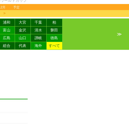
FAワールドカップ
12月
予定
＞
浦和
大宮
千葉
柏
富山
金沢
清水
磐田
≫
広島
山口
讃岐
徳島
総合
代表
海外
すべて