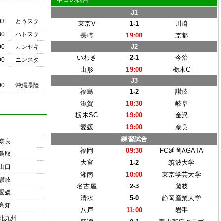
J1
03
とうスタ
東京V
1-1
川崎
30
ハトスタ
長崎
19:00
京都
J2
00
カンセキ
いわき
2-1
今治
00
ニンスタ
山形
19:00
栃木C
J3
00
沖縄県陸
福島
1-2
讃岐
滋賀
18:30
岐阜
栃木SC
19:00
金沢
愛媛
19:00
奈良
練習試合
奈良
福岡
09:30
FC延岡AGATA
鳥取
大宮
1-2
筑波大学
山口
湘南
10:00
東京学芸大学
讃岐
名古屋
2-3
藤枝
愛媛
清水
5-0
静岡産業大学
高知
八戸
11:00
岩手
北九州