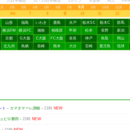
J1百年構想
J2・J3百年構想
Jカップ
天皇杯
ACL
FI
8月
1月
2月
3月
4月
5月
6月
7月
9月
10月
11月
9
8/6
7
8
10
11
12
山形
福島
いわき
鹿島
水戸
栃木SC
栃木C
群馬
横浜FM
横浜FC
湘南
相模原
甲府
松本
長野
新潟
京都
G大阪
C大阪
FC大阪
奈良
神戸
鳥取
岡山
北九州
鳥栖
長崎
熊本
大分
宮崎
鹿児島
琉球
ント
-
カマタマーレ讃岐
-
21時
NEW
ュビロ磐田
-
21時
NEW
レ
-
21時
NEW