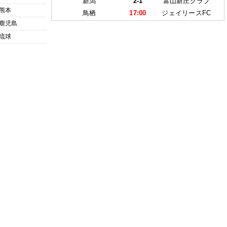
新潟
2-1
富山新庄クラブ
熊本
鳥栖
17:00
ジェイリースFC
鹿児島
琉球