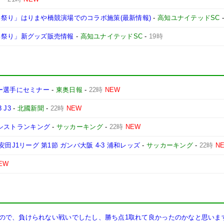
よさこい祭り」はりまや橋競演場でのコラボ施策(最新情報)
-
高知ユナイテッドSC
さこい祭り」新グッズ販売情報
-
高知ユナイテッドSC
-
19時
ー選手にセミナー
-
東奥日報
-
22時
NEW
J3
-
北國新聞
-
22時
NEW
アシストランキング
-
サッカーキング
-
22時
NEW
明治安田J1リーグ 第1節 ガンバ大阪 4-3 浦和レッズ
-
サッカーキング
-
22時
N
EW
で、負けられない戦いでしたし、勝ち点1取れて良かったのかなと思います」