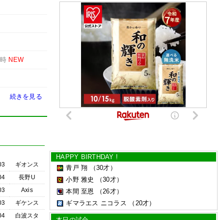
1時
NEW
続きを見る
HAPPY BIRTHDAY !
03
ギオンス
青戸 翔
（30才）
04
長野U
小野 雅史
（30才）
03
Axis
本間 至恩
（26才）
03
ギケンス
ギマラエス ニコラス
（20才）
04
白波スタ
本日の試合