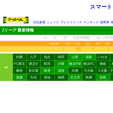
スマート
試合速報
ニュース
プレスリリース
ランキング
故障者
Jリーグ 最新情報
J1
J2
J3
J1百年構想
J2・J3百
2026年
1月
2月
3月
4月
5月
＜
8/5
6
7
札幌
八戸
仙台
秋田
山形
福島
いわき
FC東京
東京V
町田
川崎
横浜FM
横浜FC
湘南
≪
藤枝
名古屋
岐阜
滋賀
京都
G大阪
C大阪
愛媛
今治
高知
福岡
北九州
鳥栖
長崎