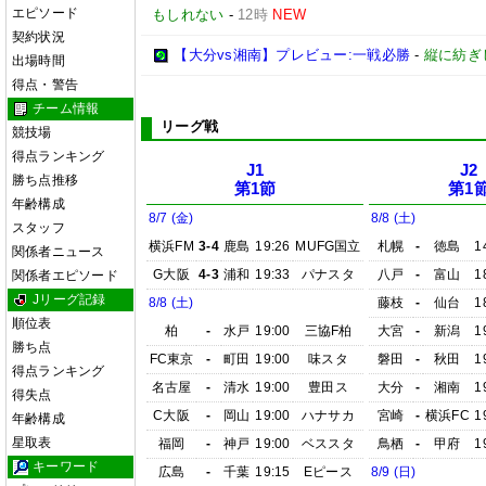
エピソード
もしれない
-
12時
NEW
契約状況
【大分vs湘南】プレビュー:一戦必勝
-
縦に紡ぎ
出場時間
得点・警告
チーム情報
リーグ戦
競技場
得点ランキング
J1
J2
勝ち点推移
第1節
第1
年齢構成
8/7 (金)
8/8 (土)
スタッフ
横浜FM
3-4
鹿島
19:26
MUFG国立
札幌
-
徳島
1
関係者ニュース
G大阪
4-3
浦和
19:33
パナスタ
八戸
-
富山
1
関係者エピソード
Jリーグ記録
8/8 (土)
藤枝
-
仙台
1
順位表
柏
-
水戸
19:00
三協F柏
大宮
-
新潟
1
勝ち点
FC東京
-
町田
19:00
味スタ
磐田
-
秋田
1
得点ランキング
名古屋
-
清水
19:00
豊田ス
大分
-
湘南
1
得失点
C大阪
-
岡山
19:00
ハナサカ
宮崎
-
横浜FC
1
年齢構成
星取表
福岡
-
神戸
19:00
ベススタ
鳥栖
-
甲府
1
キーワード
広島
-
千葉
19:15
Eピース
8/9 (日)