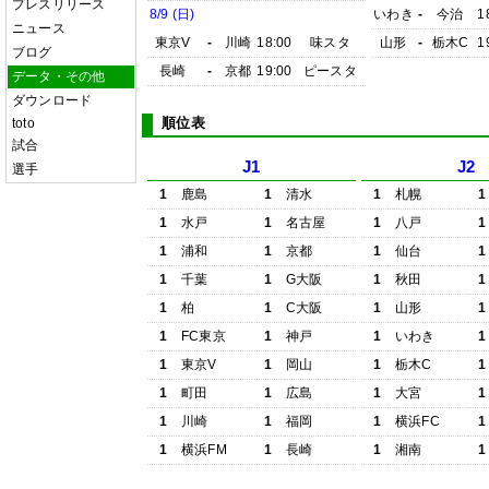
プレスリリース
8/9 (日)
いわき
-
今治
1
ニュース
東京V
-
川崎
18:00
味スタ
山形
-
栃木C
1
ブログ
長崎
-
京都
19:00
ピースタ
データ・その他
ダウンロード
順位表
toto
試合
J1
J2
選手
1
鹿島
1
清水
1
札幌
1
1
水戸
1
名古屋
1
八戸
1
1
浦和
1
京都
1
仙台
1
1
千葉
1
G大阪
1
秋田
1
1
柏
1
C大阪
1
山形
1
1
FC東京
1
神戸
1
いわき
1
1
東京V
1
岡山
1
栃木C
1
1
町田
1
広島
1
大宮
1
1
川崎
1
福岡
1
横浜FC
1
1
横浜FM
1
長崎
1
湘南
1