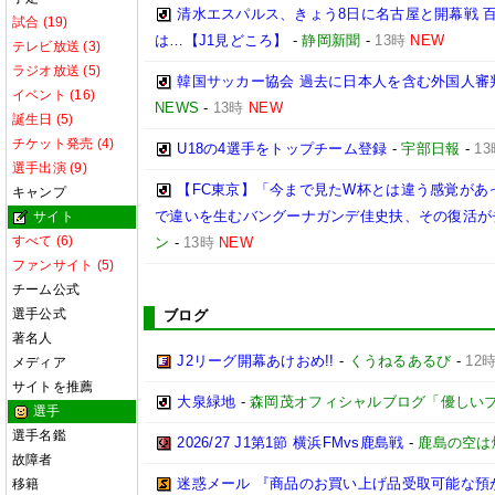
清水エスパルス、きょう8日に名古屋と開幕戦 
試合 (19)
は…【J1見どころ】
-
静岡新聞
-
13時
NEW
テレビ放送 (3)
ラジオ放送 (5)
韓国サッカー協会 過去に日本人を含む外国人審
イベント (16)
NEWS
-
13時
NEW
誕生日 (5)
チケット発売 (4)
U18の4選手をトップチーム登録
-
宇部日報
-
13
選手出演 (9)
【FC東京】「今まで見たW杯とは違う感覚があ
キャンプ
で違いを生むバングーナガンデ佳史扶、その復活が
サイト
すべて (6)
ン
-
13時
NEW
ファンサイト (5)
チーム公式
選手公式
ブログ
著名人
J2リーグ開幕あけおめ!!
-
くうねるあるび
-
12
メディア
サイトを推薦
大泉緑地
-
森岡茂オフィシャルブログ「優しいブログ」
選手
選手名鑑
2026/27 J1第1節 横浜FMvs鹿島戦
-
鹿島の空は
故障者
迷惑メール 『商品のお買い上げ品受取可能な預
移籍