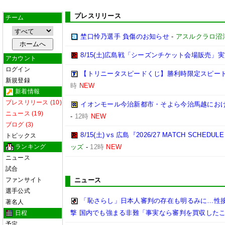
プレスリリース
チーム
埜口怜乃選手 負傷のお知らせ
-
アスルクラロ沼
8/15(土)広島戦「シーズンチケット会場販売」実
アカウント
ログイン
【トリニータスピードくじ】勝利時限定スピー
新規登録
時
NEW
新着情報
プレスリリース (10)
イオンモール今治新都市・そよら今治馬越にお
ニュース (19)
-
12時
NEW
ブログ (3)
8/15(土) vs 広島『2026/27 MATCH SC
トピックス
ランキング
ッズ
-
12時
NEW
ニュース
試合
ファンサイト
ニュース
選手公式
「恥さらし」日本人審判の存在も明るみに…性
著名人
撃 国内でも強まる非難「事実なら審判を買収した
日程
予定