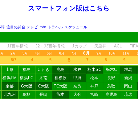
スマートフォン版はこちら
移籍
注目の試合
テレビ
toto
トラベル
スケジュール
J1百年構想
J2・J3百年構想
Jカップ
天皇杯
ACL
FI
8月
1月
2月
3月
4月
5月
6月
7月
9月
10月
11月
6
8/3
4
5
7
8
9
山形
福島
いわき
鹿島
水戸
栃木SC
栃木C
群馬
横浜FM
横浜FC
湘南
相模原
甲府
松本
長野
新潟
京都
G大阪
C大阪
FC大阪
奈良
神戸
鳥取
岡山
北九州
鳥栖
長崎
熊本
大分
宮崎
鹿児島
琉球