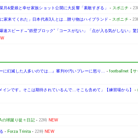
菜月&愛娘と幸せ家族ショット公開に大反響「素敵すぎる」
-
スポニチ
-
2
けに家来てくれた」日本代表3人とは…贈り物はハイブランド
-
スポニチ
-
2
爆速スピード→“鉄壁ブロック”「コースがない」「点が入る気がしない」驚
EW
ーに幻滅した人多いのでは…』審判や汚いプレーに怒り…
-
footballne
ぱりメインです。そこは期待されているんで…そこも含めて」【練習場から】
-
NAの球蹴り徒々日記
-
22時
NEW
る
-
Forza Trinita
-
22時
NEW