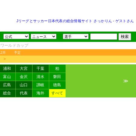
Jリーグとサッカー日本代表の総合情報サイト さっかりん
-
ゲストさん
FAワールドカップ
12月
予定
＞
浦和
大宮
千葉
柏
富山
金沢
清水
磐田
≫
広島
山口
讃岐
徳島
総合
代表
海外
すべて