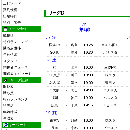
エピソード
契約状況
リーグ戦
出場時間
得点・警告
J1
チーム情報
第1節
競技場
8/7 (金)
8/
得点ランキング
横浜FM
-
鹿島
19:25
MUFG国立
勝ち点推移
G大阪
-
浦和
19:30
パナスタ
年齢構成
8/8 (土)
スタッフ
関係者ニュース
柏
-
水戸
19:00
三協F柏
関係者エピソード
FC東京
-
町田
19:00
味スタ
Jリーグ記録
名古屋
-
清水
19:00
豊田ス
順位表
C大阪
-
岡山
19:00
ハナサカ
勝ち点
福岡
-
神戸
19:00
ベススタ
得点ランキング
広島
-
千葉
19:15
Eピース
8/
得失点
年齢構成
8/9 (日)
星取表
東京V
-
川崎
18:00
味スタ
キーワード
長崎
-
京都
19:00
ピースタ