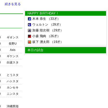
続きを見る
HAPPY BIRTHDAY !
木本 恭生
（33才）
ウェルトン
（29才）
加藤 陸次樹
（29才）
小森 飛絢
（26才）
0
ギオンス
坂下 湧太郎
（19才）
0
長野U
0
Axis
本日の試合
0
ギケンス
0
白波スタ
0
とうスタ
0
ハトスタ
0
カンセキ
0
ニンスタ
0
沖縄県陸