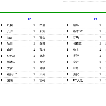
J2
J3
1
札幌
1
甲府
1
福島
1
1
八戸
1
新潟
1
栃木SC
1
1
仙台
1
富山
1
群馬
1
1
秋田
1
磐田
1
相模原
1
1
山形
1
藤枝
1
松本
1
1
いわき
1
徳島
1
長野
1
1
栃木C
1
今治
1
金沢
1
1
大宮
1
鳥栖
1
岐阜
1
1
横浜FC
1
大分
1
滋賀
1
1
湘南
1
宮崎
1
FC大阪
1