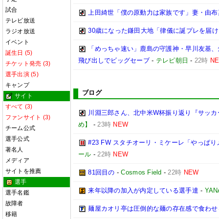
試合
上田綺世「僕の原動力は家族です」妻・由布
テレビ放送
30歳になった鎌田大地「律儀に誕プレを届
ラジオ放送
イベント
「めっちゃ速い」鹿島の守護神・早川友基、
誕生日 (5)
飛び出しでビッグセーブ
-
テレビ朝日
-
22時
N
チケット発売 (3)
選手出演 (5)
キャンプ
ブログ
サイト
すべて (3)
川淵三郎さん、北中米W杯振り返り『サッカ
ファンサイト (3)
め】
-
23時
NEW
チーム公式
選手公式
#23 FW スタチオーリ・ミケーレ「やっ
著名人
ール
-
22時
NEW
メディア
サイトを推薦
81回目の
-
Cosmos Field
-
22時
NEW
選手
来年以降の加入が内定している選手達
-
YA
選手名鑑
故障者
麺屋カオリ亭は圧倒的な麺の存在感で食わせ
移籍