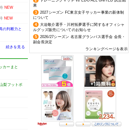
2
トレーニングマッチ vs EDO ALL UNITED 試合結
果
3時
NEW
3
2027シーズン FC東京女子サッカー事業の新体制
について
3時
NEW
4
大迫敬介選手・川村拓夢選手に関するオフィシャ
異の判断力と
ルグッズ販売についてのお知らせ
5
2026/27シーズン 名古屋グランパス選手会 会長・
副会長決定
続きを見る
ランキングページを表示
t【サッカーまと
山梨フットボ