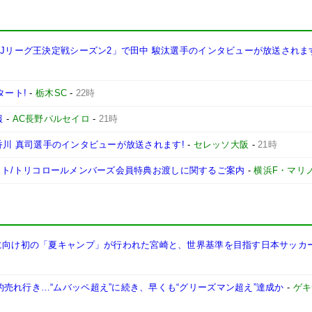
西Jリーグ王決定戦シーズン2」で田中 駿汰選手のインタビューが放送されま
タート!
-
栃木SC
-
22時
報
-
AC長野パルセイロ
-
21時
手、香川 真司選手のインタビューが放送されます!
-
セレッソ大阪
-
21時
ンチケット/トリコロールメンバーズ会員特典お渡しに関するご案内
-
横浜F・マリ
幕に向け初の「夏キャンプ」が行われた宮崎と、世界基準を目指す日本サッカ
売れ行き…“ムバッペ超え”に続き、早くも“グリーズマン超え”達成か
-
ゲキ