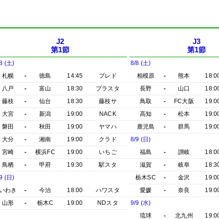
J2
J3
第1節
第1節
8 (土)
8/8 (土)
札幌
-
徳島
14:45
プレド
相模原
-
熊本
18:0
八戸
-
富山
18:30
プラスタ
長野
-
山口
18:0
藤枝
-
仙台
18:30
藤枝サ
鳥取
-
FC大阪
19:0
大宮
-
新潟
19:00
NACK
高知
-
松本
19:0
磐田
-
秋田
19:00
ヤマハ
鹿児島
-
群馬
19:0
大分
-
湘南
19:00
クラド
8/9 (日)
宮崎
-
横浜FC
19:00
いちご
福島
-
讃岐
18:0
鳥栖
-
甲府
19:30
駅スタ
滋賀
-
岐阜
18:3
9 (日)
栃木SC
-
金沢
19:0
いわき
-
今治
18:00
ハワスタ
愛媛
-
奈良
19:0
山形
-
栃木C
19:00
NDスタ
9/9 (水)
琉球
-
北九州
19:0