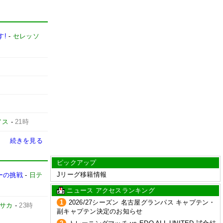
す!
-
セレッソ
ノス
-
21時
続きを見る
ピックアップ
Jリーグ移籍情報
ーの挑戦
-
日テ
ニュース アクセスランキング
1
2026/27シーズン 名古屋グランパス キャプテン・
サカ
-
23時
副キャプテン決定のお知らせ