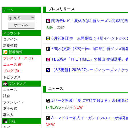
プレスリリース
チーム
関西テレビ「夏休みはJ!新シーズン開幕!関
大阪
-
22時
アカウント
8月9日(日)ホーム開幕戦より新イベントがス
ログイン
新規登録
8/6(木)更新【8/8(土)vs.山口戦】新グッズ情
新着情報
プレスリリース (1)
TBS系列「THE TIME,」で横山 夢樹選
ニュース (9)
【8/6更新】2026/27シーズン シーズ
ブログ (3)
トピックス
ランキング
ニュース
ニュース
試合
Jリーグ開幕!「夏に宮崎で鍛える」8月開
ファンサイト
レNEWS
-
23時
NEW
選手公式
著名人
A・マドリー加入イ・ガンインのユニが爆発的
日程
NEW
予定