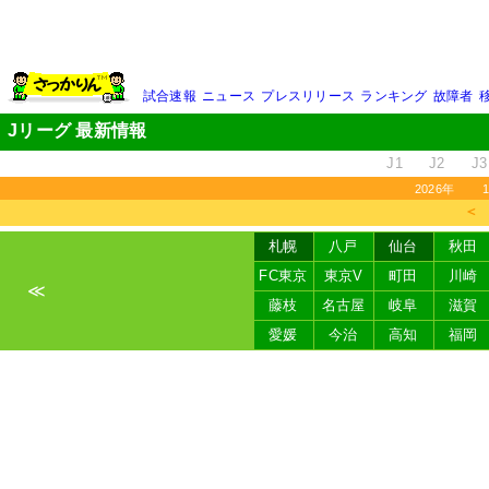
試合速報
ニュース
プレスリリース
ランキング
故障者
Jリーグ 最新情報
J1
J2
J3
2026年
＜
札幌
八戸
仙台
秋田
FC東京
東京V
町田
川崎
≪
藤枝
名古屋
岐阜
滋賀
愛媛
今治
高知
福岡